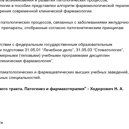
логии в пособии представлен алгоритм фармакологической терапи
 зрения современной клинической фармакологии.
е патологических процессов, связанных с заболеваниями желудочно
е препараты, отобранные согласно патогенетическим принципам
.
етствии с федеральным государственным образовательным
подготовки 31.05.01 “Лечебное дело”, 31.05.03 “Стоматология”,
примерными (типовыми) учебными программами дисциплин
Клиническая фармакология”.
томатологических и фармацевтических высших учебных заведений,
ьных специальностей.
го тракта. Патогенез и фармакотерапия" - Ходорович Н. А.
ти