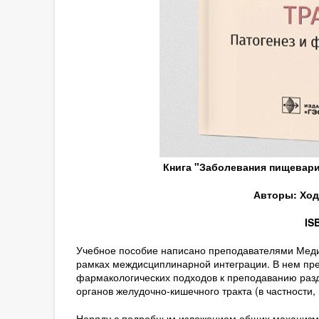
Книга "Заболевания пищевари
Авторы: Ходо
IS
Учебное пособие написано преподавателями Медиц
рамках междисциплинарной интеграции. В нем пре
фармакологических подходов к преподаванию раз
органов желудочно-кишечного тракта (в частности,
Наряду с подробным изложением общих механизмов