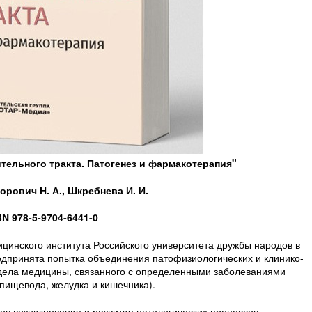
тельного тракта. Патогенез и фармакотерапия"
рович Н. А., Шкребнева И. И.
BN 978-5-9704-6441-0
инского института Российского университета дружбы народов в
дпринята попытка объединения патофизиологических и клинико-
дела медицины, связанного с определенными заболеваниями
 пищевода, желудка и кишечника).
 возникновения и развития патологических процессов,