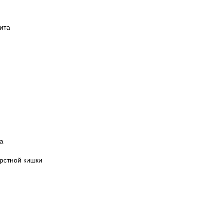
ита
а
рстной кишки