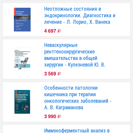
Неотложные состояния в
эндокринологии. Диагностика и
лечение - Л. Лорио, Х. Ванека
4 697
Р
Неваскулярные
рентгенохирургические
вмешательства в общей
хирургии - Кулезневой Ю. В.
3 569
Р
Особенности патологии
кишечника при терапии
онкологических заболеваний -
А. В. Каграманова
3 990
Р
Иммуноферментный анализ в