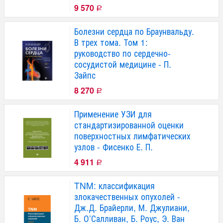
9 570
Р
Болезни сердца по Браунвальду.
В трех тома. Том 1:
руководство по сердечно-
сосудистой медицине - П.
Зайпс
8 270
Р
Применение УЗИ для
стандартизированной оценки
поверхностных лимфатических
узлов - Фисенко Е. П.
4 911
Р
TNM: классификация
злокачественных опухолей -
Дж.Д. Брайерли, М. Джулиани,
Б. О’Салливан, Б. Роус, Э. Ван