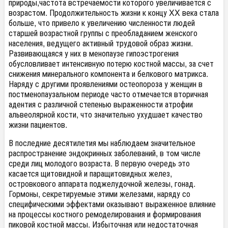
природы,частота встречаемости которого увеличивается с
возрастом. Продолжительность жизни к концу XX века стала
больше, что привело к увеличению численности людей
старшей возрастной группы с преобладанием женского
населения, ведущего активный трудовой образ жизни.
Развивающаяся у них в менопаузе гипоэстрогения
обусловливает интенсивную потерю костной массы, за счет
снижения минерального компонента и белкового матрикса.
Наряду с другими проявлениями остеопороза у женщин в
постменопаузальном периоде часто отмечается вторичная
адентия с различной степенью выраженности атрофии
альвеолярной кости, что значительно ухудшает качество
жизни пациентов.
В последние десятилетия мы наблюдаем значительное
распространение эндокринных заболеваний, в том числе
среди лиц молодого возраста. В первую очередь это
касается щитовидной и паращитовидных желез,
островкового аппарата поджелудочной железы, гонад.
Гормоны, секретируемые этими железами, наряду со
специфическими эффектами оказывают выраженное влияние
на процессы костного ремоделирования и формирования
пиковой костной массы. Избыточная или недостаточная