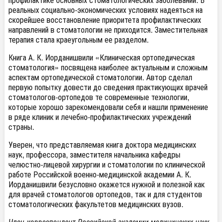
реальных социально-экономических
условиях
надеяться на
скорейшее восстановление приоритета
профилактических
направлений в
стоматологии
не приходится.
Заместительная
терапия стала краеугольным ее разделом.
Книга А. К.
Иорданишвили
«Клиническая ортопедическая
стоматология» посвящена наиболее актуальным и сложным
аспектам
ортопедической
стоматологии
.
Автор сделал
первую попытку довести до сведения практикующих врачей
стоматологов-ортопедов
те современные технологии,
которые хорошо зарекомендовали себя и
нашли применение
в ряде клиник и лечебно-профилактических учреждений
страны.
Уверен, что представляемая книга доктора
медицинских
наук, профессора, заместителя начальника кафедры
челюстно-лицевой хирургии и
стоматологии
по клинической
работе Российской
военно-медицинской
академии А. К.
Иорданишвили
безусловно
окажется нужной и полезной как
для врачей
стоматологов
ортопедов, так и для студентов
стоматологических
факультетов
медицинских
вузов.
Член-корреспондент Российской академии
медицинских
наук
,