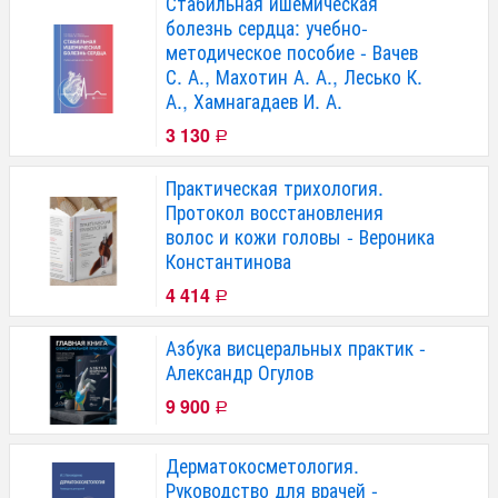
Стабильная ишемическая
болезнь сердца: учебно-
методическое пособие - Вачев
С. А., Махотин А. А., Лесько К.
А., Хамнагадаев И. А.
3 130
Р
Практическая трихология.
Протокол восстановления
волос и кожи головы - Вероника
Константинова
4 414
Р
Азбука висцеральных практик -
Александр Огулов
9 900
Р
Дерматокосметология.
Руководство для врачей -