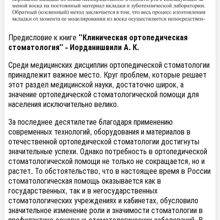
Предисловие к книге
"Клиническая ортопедическая
стоматология" -
Иорданишвили
А. К.
Среди
медицинских
дисциплин
ортопедической
стоматологии
принадлежит важное место.
Круг проблем, которые решает
этот раздел
медицинской
науки, достаточно широк, а
значение
ортопедической
стоматологической
помощи
для
населения исключительно велико.
За последнее десятилетие благодаря применению
современных технологий, оборудования и материалов в
отечественной
ортопедической
стоматологии
достигнуты
значительные успехи.
Однако потребность в ортопедической
стоматологической
помощи
не только не сокращается, но и
растет.
То обстоятельство, что в настоящее время в России
стоматологическая
помощь
оказывается как в
государственных
, так и в
негосударственных
стоматологических
учреждениях и кабинетах,
обусловило
значительное
изменение роли и
значимости
стоматологии
в
профилактике
основных
стоматологических
заболеваний.
В