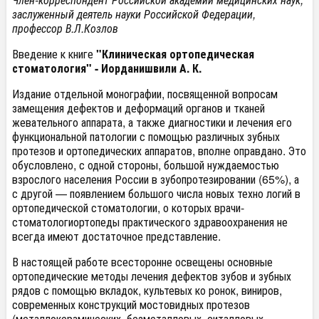
заслуженный деятель
науки
Российской Федерации,
профессор В.Л.Козлов
Введение к книге
"Клиническая ортопедическая
стоматология" -
Иорданишвили
А. К.
Издание отдельной монографии, посвященной вопросам
замещения дефектов и деформаций органов и тканей
жевательного
аппарата
, а также диагностики и лечения его
функциональной патологии с помощью различных зубных
протезов
и
ортопедических
аппаратов
, вполне оправдано.
Это
обусловлено, с одной стороны, большой нуждаемостью
взрослого населения России в
зубопротезировании
(65%), а
с другой — появлением большого числа новых техно логий в
ортопедической
стоматологии, о которых
врачи-
стоматологиортопеды
практического здравоохранения не
всегда имеют достаточное представление.
В настоящей работе всесторонне освещены основные
ортопедические
методы лечения дефектов зубов и зубных
рядов с помощью вкладок, культевых
ко
ронок, виниров,
современных конструкций мостовидных
протезов
(
металлоке
рамических
, безметалловых, ситалловых,