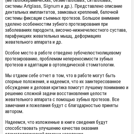
системы
Artglass
,
Signum
и др.).
Представлено описание
дентальных имплантатов, замковых креплений, балочной
системы
фиксации съемных
протезов
.
Большое внимание
уделено
особенностям
зубного
протезирования
при
заболеваниях пародонта,
височно-нижнече
люстного
сустава,
парафункциях
жевательных
мышц, деформациях
жевательного
аппарата и др.
Особое
место в работе отведено
зубочелюстнолицевому
протезированию
, проблемам непереносимости зубных
протезов
и адаптации в ортопедической стоматологии.
Мы отдаем себе отчет в том, что в работе могут быть
спорные положения, и надеемся, что их заинтересованное
обсуждение и деловая критика
помогут
лучшему пониманию и
решению сложной
задачи восстановления целости
жевательного аппарата
с
помощью
зубных протезов.
Все
замечания и пожелания будут с благодарностью приняты
автором.
Надеемся, что изложенные в книге сведения будут
способствовать улучшению качества оказания
стоматологической
помощи
населению.