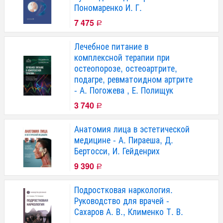
Пономаренко И. Г.
7 475
Р
Лечебное питание в
комплексной терапии при
остеопорозе, остеоартрите,
подагре, ревматоидном артрите
- А. Погожева , Е. Полищук
3 740
Р
Анатомия лица в эстетической
медицине - А. Пираеша, Д.
Бертосси, И. Гейденрих
9 390
Р
Подростковая наркология.
Руководство для врачей -
Сахаров А. В., Клименко Т. В.