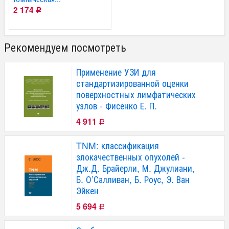
2 174
Р
Рекомендуем посмотреть
Применение УЗИ для
стандартизированной оценки
поверхностных лимфатических
узлов - Фисенко Е. П.
4 911
Р
TNM: классификация
злокачественных опухолей -
Дж.Д. Брайерли, М. Джулиани,
Б. О’Салливан, Б. Роус, Э. Ван
Эйкен
5 694
Р