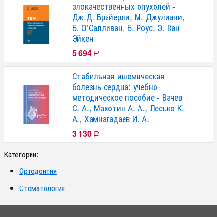
злокачественных опухолей -
Дж.Д. Брайерли, М. Джулиани,
Б. О’Салливан, Б. Роус, Э. Ван
Эйкен
5 694
Р
Стабильная ишемическая
болезнь сердца: учебно-
методическое пособие - Вачев
С. А., Махотин А. А., Лесько К.
А., Хамнагадаев И. А.
3 130
Р
Категории:
Ортодонтия
Стоматология