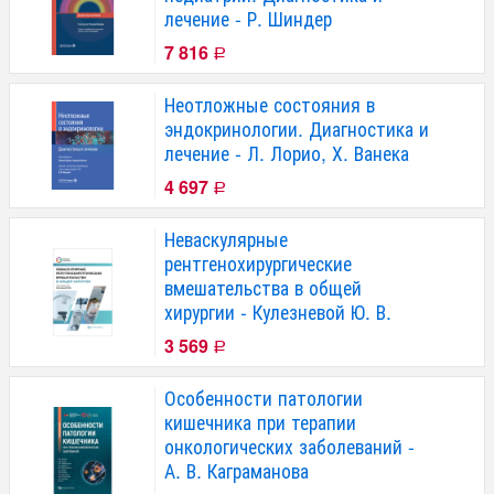
лечение - Р. Шиндер
7 816
Р
Неотложные состояния в
эндокринологии. Диагностика и
лечение - Л. Лорио, Х. Ванека
4 697
Р
Неваскулярные
рентгенохирургические
вмешательства в общей
хирургии - Кулезневой Ю. В.
3 569
Р
Особенности патологии
кишечника при терапии
онкологических заболеваний -
А. В. Каграманова