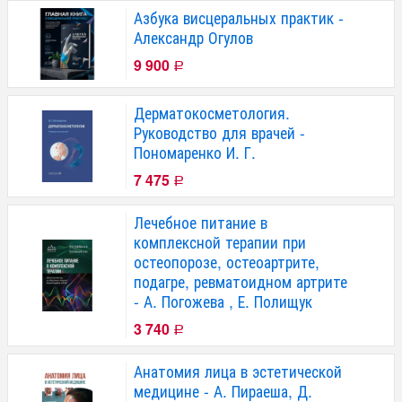
Азбука висцеральных практик -
Александр Огулов
9 900
Р
Дерматокосметология.
Руководство для врачей -
Пономаренко И. Г.
7 475
Р
Лечебное питание в
комплексной терапии при
остеопорозе, остеоартрите,
подагре, ревматоидном артрите
- А. Погожева , Е. Полищук
3 740
Р
Анатомия лица в эстетической
медицине - А. Пираеша, Д.