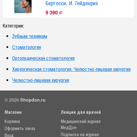
Бертосси, И. Гейденрих
9 390
Р
Категории:
Зубным техникам
Стоматология
Ортопедическая стоматология
Хирургическая стоматология. Челюстно-лицевая хирургия
Челюстно-лицевая хирургия
© 2026
Shopdon.ru
Магазин
Лекции для врачей
Корзина
Медицинский журнал
МедДон
Оформить заказ
Подписка на журнал
Вход