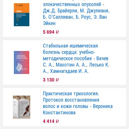
злокачественных опухолей -
Дж.Д. Брайерли, М. Джулиани,
Б. О’Салливан, Б. Роус, Э. Ван
Эйкен
5 694
Р
Стабильная ишемическая
болезнь сердца: учебно-
методическое пособие - Вачев
С. А., Махотин А. А., Лесько К.
А., Хамнагадаев И. А.
3 130
Р
Практическая трихология.
Протокол восстановления
волос и кожи головы - Вероника
Константинова
4 414
Р