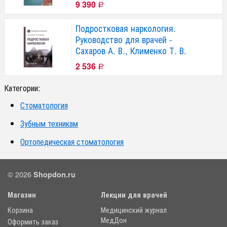
9 390
Р
Подростковая наркология.
Руководство для врачей -
Сахаров А. В., Клименко Т. В.
2 536
Р
Категории:
Стоматология
Зубным техникам
Ортопедическая стоматология
© 2026
Shopdon.ru
Магазин
Лекции для врачей
Корзина
Медицинский журнал
МедДон
Оформить заказ