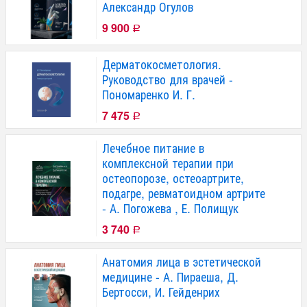
Александр Огулов
9 900
Р
Дерматокосметология.
Руководство для врачей -
Пономаренко И. Г.
7 475
Р
Лечебное питание в
комплексной терапии при
остеопорозе, остеоартрите,
подагре, ревматоидном артрите
- А. Погожева , Е. Полищук
3 740
Р
Анатомия лица в эстетической
медицине - А. Пираеша, Д.
Бертосси, И. Гейденрих