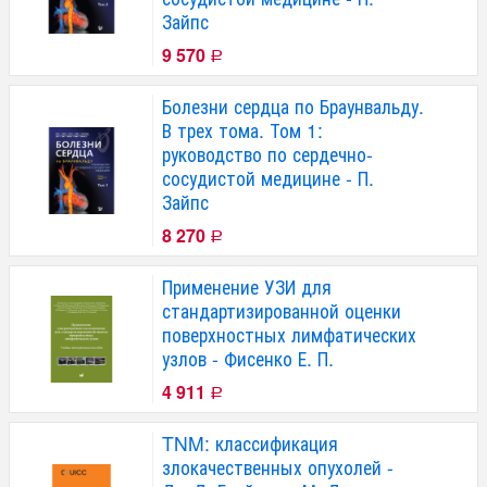
Зайпс
9 570
Р
Болезни сердца по Браунвальду.
В трех тома. Том 1:
руководство по сердечно-
сосудистой медицине - П.
Зайпс
8 270
Р
Применение УЗИ для
стандартизированной оценки
поверхностных лимфатических
узлов - Фисенко Е. П.
4 911
Р
TNM: классификация
злокачественных опухолей -