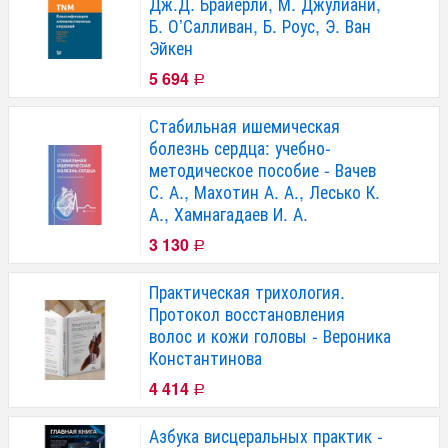
Дж.Д. Брайерли, М. Джулиани,
Б. О’Салливан, Б. Роус, Э. Ван
Эйкен
5 694
Р
Стабильная ишемическая
болезнь сердца: учебно-
методическое пособие - Вачев
С. А., Махотин А. А., Лесько К.
А., Хамнагадаев И. А.
3 130
Р
Практическая трихология.
Протокол восстановления
волос и кожи головы - Вероника
Константинова
4 414
Р
Азбука висцеральных практик -