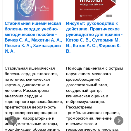
Стабильная ишемическая
Инсульт: руководство к
Э
болезнь сердца: учебно-
действию. Практическое
н
я
методическое пособие -
руководство для врачей -
п
Вачев С. А., Махотин А. А.,
Котов С. В., Сутормин М.
С
Лесько К. А., Хамнагадаев
В., Котов А. С., Фирсов К.
Б
И. А.
В.
П
Стабильная ишемическая
Помощь пациентам с острым
и
болезнь сердца: этиология,
нарушением мозгового
н
патогенез, клиническая
кровообращения:
с
картина, диагностика и
догоспитальный этап,
ф
лечение. Рассмотрены
сосудистый центр,
с
анатомия сердца и
клиническая оценка и
т
коронарного кровоснабжения,
нейровизуализация.
с
предтестовая вероятность
Рассмотрены
с
атеросклероза коронарных
тромболитическая терапия,
о
артерий, лабораторные и
тромбэктомия, лечение
б
й
инструментальные методы,
ишемического и
б
модификация образа жизни,
геморрагического инсульта,
к