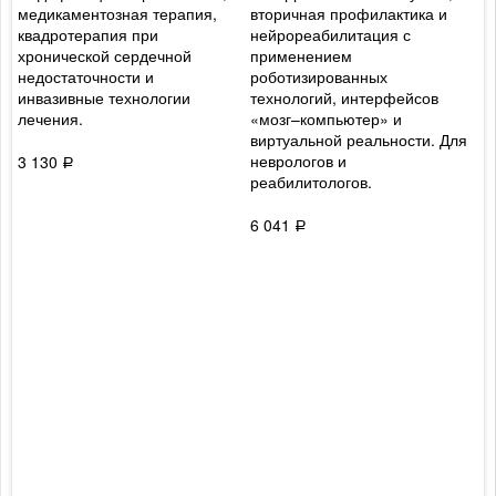
медикаментозная терапия,
вторичная профилактика и
л
квадротерапия при
нейрореабилитация с
и
хронической сердечной
применением
у
недостаточности и
роботизированных
д
инвазивные технологии
технологий, интерфейсов
д
лечения.
«мозг–компьютер» и
х
виртуальной реальности. Для
4
неврологов и
3 130
Р
реабилитологов.
6 041
Р