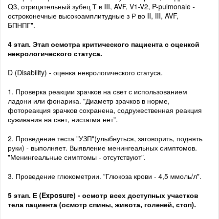
Q3, отрицательный зубец Т в III, AVF, V1-V2, P-pulmonale -
остроконечные высокоамплитудные з Р во II, III, AVF,
БПНПГ".
4 этап. Этап осмотра критического пациента с оценкой
неврологического статуса.
D (Disability) - оценка неврологического статуса.
1. Проверка реакции зрачков на свет с использованием
ладони или фонарика. "Диаметр зрачков в норме,
фотореакция зрачков сохранена, содружественная реакция
суживания на свет, нистагма нет".
2. Проведение теста "УЗП"(улыбнуться, заговорить, поднять
руки) - выполняет. Выявление менингеальных симптомов.
"Менингеальные симптомы - отсутствуют".
3. Проведение глюкометрии. "Глюкоза крови - 4,5 ммоль/л".
5 этап. Е (Exposure) - осмотр всех доступных участков
тела пациента (осмотр спины, живота, голеней, стоп).