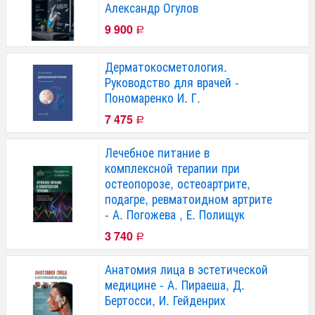
Александр Огулов
9 900
Р
Дерматокосметология.
Руководство для врачей -
Пономаренко И. Г.
7 475
Р
Лечебное питание в
комплексной терапии при
остеопорозе, остеоартрите,
подагре, ревматоидном артрите
- А. Погожева , Е. Полищук
3 740
Р
Анатомия лица в эстетической
медицине - А. Пираеша, Д.
Бертосси, И. Гейденрих