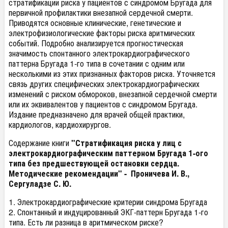
стратификации риска у пациентов с синдромом Бругада для
первичной профилактики внезапной сердечной смерти.
Приводятся основные клинические, генетические и
электрофизиологические факторы риска аритмических
событий. Подробно анализируется прогностическая
значимость спонтанного электрокардиографического
паттерна Бругада 1-го типа в сочетании с одним или
несколькими из этих признанных факторов риска. Уточняется
связь других специфических электрокардиографических
изменений с риском обмороков, внезапной сердечной смерти
или их эквивалентов у пациентов с синдромом Бругада.
Издание предназначено для врачей общей практики,
кардиологов, кардиохирургов.
Содержание книги
"Стратификация риска у лиц с
электрокардиографическим паттерном Бругада 1-ого
типа без предшествующей остановки сердца.
Методические рекомендации" - Проничева И. В.,
Сергуладзе С. Ю.
1. Электрокардиографические критерии синдрома Бругада
2. Спонтанный и индуцированный ЭКГ-паттерн Бругада 1-го
типа. Есть ли разница в аритмическом риске?