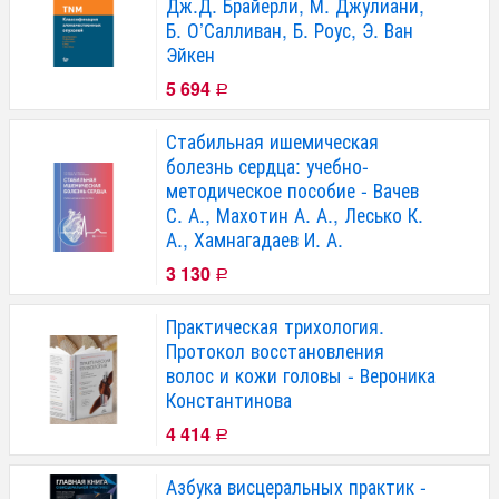
Дж.Д. Брайерли, М. Джулиани,
Б. О’Салливан, Б. Роус, Э. Ван
Эйкен
5 694
Р
Стабильная ишемическая
болезнь сердца: учебно-
методическое пособие - Вачев
С. А., Махотин А. А., Лесько К.
А., Хамнагадаев И. А.
3 130
Р
Практическая трихология.
Протокол восстановления
волос и кожи головы - Вероника
Константинова
4 414
Р
Азбука висцеральных практик -