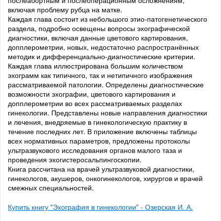
послеабортным и послеоперационным осложнениям,
включая проблему рубца на матке.
Каждая глава состоит из небольшого этио-патогенетического
раздела, подробно освещены вопросы эхографической
диагностики, включая данные цветового картирования,
допплерометрии, новых, недостаточно распространённых
методик и дифференциально-диагностические критерии.
Каждая глава иллюстрирована большим количеством
эхограмм как типичного, так и нетипичного изображения
рассматриваемой патологии. Определены диагностические
возможности эхографии, цветового картирования и
допплерометрии во всех рассматриваемых разделах
гинекологии. Представлены новые направления диагностики
и лечения, внедряемые в гинекологическую практику в
течение последних лет. В приложение включены таблицы
всех нормативных параметров, предложены протоколы
ультразвукового исследования органов малого таза и
проведения эхогистеросальпингоскопии.
Книга рассчитана на врачей ультразвуковой диагностики,
гинекологов, акушеров, онкогинекологов, хирургов и врачей
смежных специальностей.
Купить книгу "Эхография в гинекологии" - Озерская И. А.