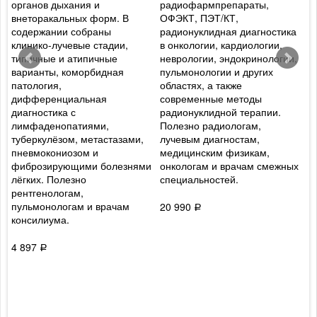
органов дыхания и
радиофармпрепараты,
п
внеторакальных форм. В
ОФЭКТ, ПЭТ/КТ,
п
содержании собраны
радионуклидная диагностика
б
клинико-лучевые стадии,
в онкологии, кардиологии,
з
типичные и атипичные
неврологии, эндокринологии,
П
варианты, коморбидная
пульмонологии и других
К
патология,
областях, а также
п
дифференциальная
современные методы
п
х
диагностика с
радионуклидной терапии.
д
лимфаденопатиями,
Полезно радиологам,
д
туберкулёзом, метастазами,
лучевым диагностам,
р
пневмокониозом и
медицинским физикам,
К
фиброзирующими болезнями
онкологам и врачам смежных
к
лёгких. Полезно
специальностей.
рентгенологам,
5
пульмонологам и врачам
20 990
Р
консилиума.
4 897
Р