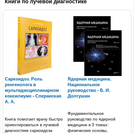
Книги по лучевой диагностике
Саркоидоз. Роль
Ядерная медицина.
Т
ренгенолога в
Национальное
к
мультидисциплинарном
руководство - Б. И.
т
консилиуме - Сперанская
Долгушин
с
А. А.
Фундаментальное
Р
Книга помогает врачу быстро
руководство по ядерной
т
ориентироваться в лучевой
медицине в 3 томах:
б
диагностике саркоидоза
физические основы,
с