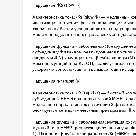
Нарушение /Ks (slow IK)
Характеристика тока: /Ks (slow /К) — медленный к
инактивация в течение фазы реполяризации и част
Увеличение / Ks при учащении ритма сердца приво
многом определяет частотную зависимость действи
Нарушение функции и заболевания: К нарушениям 
субъединицу /Ks канала, реализующиеся по типу «l
синдромы JLN) и мутации гена β-субъединицы (Min
миссенс-мутаций гена KvLQTl, реализующиеся по ти
ускорению реполяризации и вызывает один из вари
Нарушения /Кг (rapid /К)
Характеристика тока. /Кг (rapid /К) — быстрый ко
субъединицы HERG и дополнительной MiRPl. Для /
медленное нарастание тока в течение 2 фазы (пла
блокируется антиаритмическими препаратами III кл
Нарушение функции и заболевания: Мутация α-суб
мутаций гена НERG, реализующиеся по типу «gain o
1). Патология β-субъединицы канала /Кг (MiRPl) п