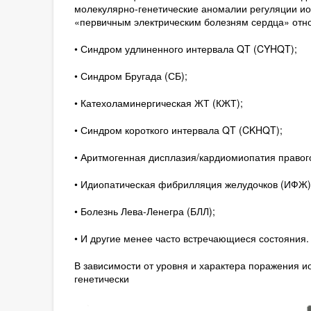
молекулярно-генетические аномалии регуляции ио
«первичным электрическим болезням сердца» отн
• Синдром удлиненного интервала QT (CYHQT);
• Синдром Бругада (СБ);
• Катехоламинергическая ЖТ (КЖТ);
• Синдром короткого интервала QT (CKHQT);
• Аритмогенная дисплазия/кардиомиопатия право
• Идиопатическая фибрилляция желудочков (ИФЖ)
• Болезнь Лева-Ленегра (БЛЛ);
• И другие менее часто встречающиеся состояния.
В зависимости от уровня и характера поражения и
генетически