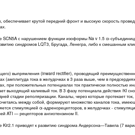
к, обеспечивает крутой передний фронт и высокую скорость провед
ах.
не SCN5A с нарушением функции изоформы Na v 1.5 α-субъединиц
развитию синдромов LQT3, Бругада, Ленегра, либо к смешанным кли
ящего) выпрямления (inward rectifier), проводящий преимущественн
 (амплитуда тока в желудочках в 3 раза выше, чем в предсердиях)
ах, при положительных потенциалах ток практически полностью ин
ет выходящий калиевый ток. В 3 фазу потенциала действия /КI сно
ней стадии реполяризации. Каналы, через которые протекает ток, 
ые, сочетаясь между собой, формируют множество каналов тока, имею
ляется стимуляцией α-адренорецепторов, в желудочках - стимуляци
ей ATI — рецепторов ангиотензином II.
е Kir2.1 приводят к развитию синдрома Андерсона—Тавила (7 вар