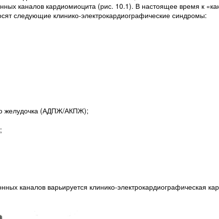
нных каналов кардиомиоцита (рис. 10.1). В настоящее время к «к
осят следующие клинико-электрокардиографические синдромы:
го желудочка (АДПЖ/АКПЖ);
;
онных каналов варьируется клинико-электрокардиографическая ка