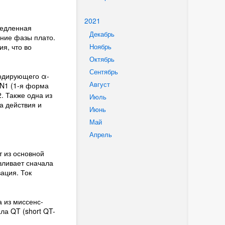
2021
медленная
Декабрь
ение фазы плато.
я, что во
Ноябрь
Октябрь
Сентябрь
кодирующего α-
Август
LN1 (1-я форма
. Также одна из
Июль
а действия и
Июнь
Май
Апрель
т из основной
вливает сначала
ация. Ток
 из миссенс-
ла QT (short QT-