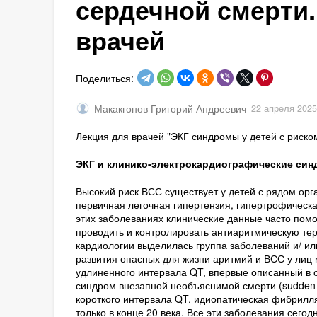
сердечной смерти.
врачей
Поделиться:
Макакгонов Григорий Андреевич
22 апреля 2025
Лекция для врачей "ЭКГ синдромы у детей с риско
ЭКГ и клинико-электрокардиографические син
Высокий риск ВСС существует у детей с рядом орга
первичная легочная гипертензия, гипертрофическа
этих заболеваниях клинические данные часто помо
проводить и контролировать антиаритмическую тер
кардиологии выделилась группа заболеваний и/ и
развития опасных для жизни аритмий и ВСС у лиц
удлиненного интервала QT, впервые описанный в ос
синдром внезапной необъяснимой смерти (sudden u
короткого интервала QT, идиопатическая фибрилля
только в конце 20 века. Все эти заболевания сегод