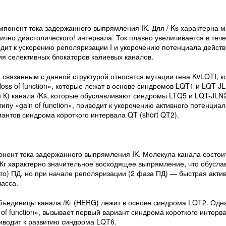
омпонент тока задержанного выпрямления IK. Для / Ks характерна 
ично диастолического! интервала. Ток плавно увеличивается в теч
дит к ускорению реполяризации I и укорочению потенциала действи
я селективных блокаторов калиевых каналов.
связанным с данной структурой относятся мутации гена KvLQTI, 
oss of function», которые лежат в основе синдромов LQT1 и LQT-J
 К) канала /Ks, которые обуславливают синдромы LTQ5 и LQT-JLN2
пу «gain of function», приводит к укорочению активного потенциал
антов синдрома короткого интервала QT (short QT2).
мпонент тока задержанного выпрямления IK. Молекула канала состои
Кг характерно значительное восходящее выпрямление, что обусла
то) ПД, но при начале реполяризации (2 фаза ПД) — быстрая актив
асса.
ъединицы канала /Кг (HERG) лежит в основе синдрома LQT2. Одна
f function», вызывает первый вариант синдрома короткого интерва
риводит к развитию синдрома LQT6.