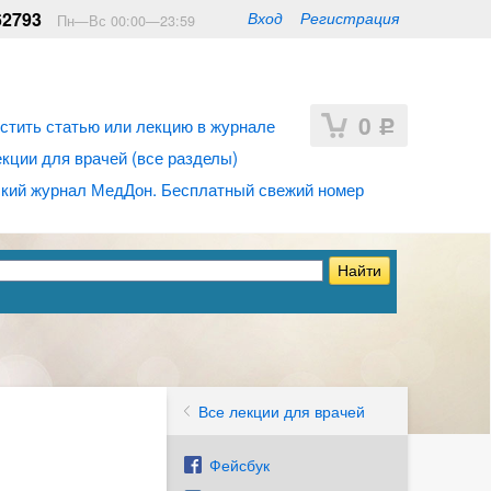
62793
Вход
Регистрация
Пн—Вс 00:00—23:59
0
стить статью или лекцию в журнале
Р
ции для врачей (все разделы)
кий журнал МедДон. Бесплатный свежий номер
Все лекции для врачей
Фейсбук