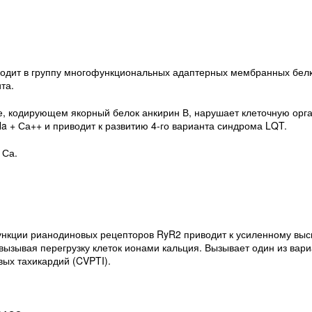
ходит в группу многофункциональных адаптерных мембранных белко
та.
е, кодирующем якорный белок анкирин В, нарушает клеточную орг
 + Са++ и приводит к развитию 4-го варианта синдрома LQT.
 Са.
нкции рианодиновых рецепторов RyR2 приводит к усиленному вы
вызывая перегрузку клеток ионами кальция. Вызывает один из вари
ых тахикардий (CVPTI).