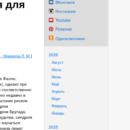
я для
ВКонтакте
Инстаграм
Youtube
Pinterest
Одноклассники
2026
 - Макаров Л. М.
)
Август
Июль
Июнь
а Фалло,
), однако при
Май
 соответственно
Апрель
но недавно в
Март
ысоким риском
дром
Февраль
дром Бругада,
Январь
лудочка, синдром
 изучаться
2025
генеза лежат