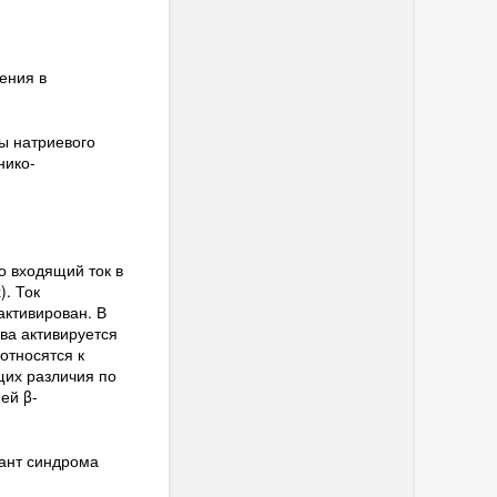
ения в
ы натриевого
нико-
о входящий ток в
. Ток
активирован. В
ва активируется
относятся к
щих различия по
ей β-
иант синдрома