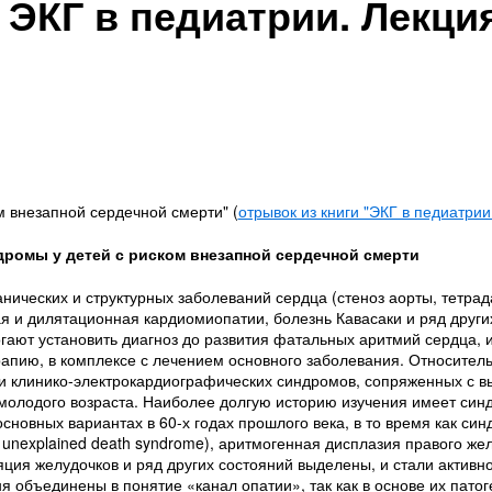
 ЭКГ в педиатрии. Лекци
м внезапной сердечной смерти" (
отрывок из книги "ЭКГ в педиатрии
дромы у детей с риском внезапной сердечной смерти
нических и структурных заболеваний сердца (стеноз аорты, тетрад
я и дилятационная кардиомиопатии, болезнь Кавасаки и ряд других
гают установить диагноз до развития фатальных аритмий сердца, и
апию, в комплексе с лечением основного заболевания. Относитель
ли клинико-электрокардиографических синдромов, сопряженных с в
 молодого возраста. Наиболее долгую историю изучения имеет син
новных вариантах в 60-х годах прошлого века, в то время как син
nexplained death syndrome), аритмогенная дисплазия правого же
ция желудочков и ряд других состояний выделены, и стали активно
ня объединены в понятие «канал опатии», так как в основе их пато