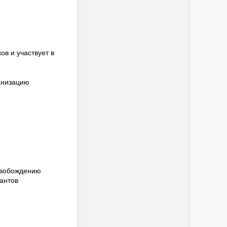
в и участвует в
анизацию
свобождению
антов