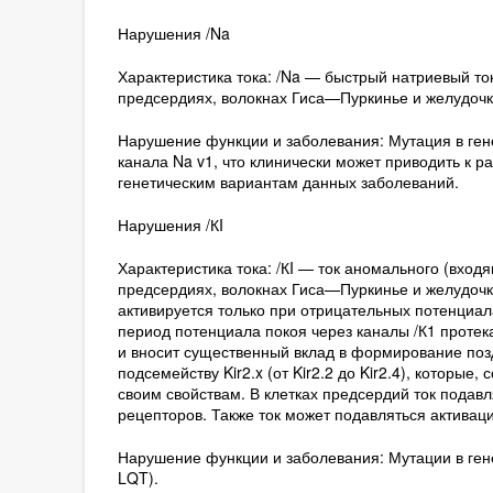
Нарушения /Na
Характеристика тока: /Na — быстрый натриевый то
предсердиях, волокнах Гиса—Пуркинье и желудочк
Нарушение функции и заболевания: Мутация в ге
канала Na v1, что клинически может приводить к 
генетическим вариантам данных заболеваний.
Нарушения /КI
Характеристика тока: /КI — ток аномального (вход
предсердиях, волокнах Гиса—Пуркинье и желудочках
активируется только при отрицательных потенциал
период потенциала покоя через каналы /К1 протека
и вносит существенный вклад в формирование позд
подсемейству Kir2.x (от Kir2.2 до Kir2.4), котор
своим свойствам. В клетках предсердий ток подав
рецепторов. Также ток может подавляться активаци
Нарушение функции и заболевания: Мутации в ген
LQT).