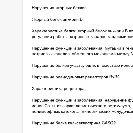
Нарушения якорных белков
Якорный белок анкирин В.
Характеристика белка: якорный белок анкирин В в
регуляции работы натриевых каналов кардиомиоци
Нарушение функции и заболевания: мутации в ген
натриевых каналов, обменного механизма между Na
Нарушение белков участвующих в гоместазе ионов
Нарушение рианодиновых рецепторов RyR2
Характеристика рецептора:
Нарушение функции и заболевания: нарушение фу
ионов Са ++ из саркоплазматического ретикулума, 
полиморфных катехола- минергических желудочков
Нарушение белка кальсеквистрина CASQ2