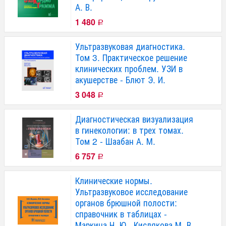
А. В.
1 480
Р
Ультразвуковая диагностика.
Том 3. Практическое решение
клинических проблем. УЗИ в
акушерстве - Блют Э. И.
3 048
Р
Диагностическая визуализация
в гинекологии: в трех томах.
Том 2 - Шаабан А. М.
6 757
Р
Клинические нормы.
Ультразвуковое исследование
органов брюшной полости:
справочник в таблицах -
Маркина Н. Ю., Кислякова М. В.