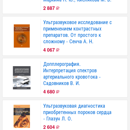
2 887
Р
Ультразвуковое исследование с
применением контрастных
препаратов. От простого к
сложному - Сенча А. Н.
4 067
Р
Допплерография.
Интерпретация спектров
артериального кровотока -
Садовников В. И.
4 680
Р
Ультразвуковая диагностика
приобретенных пороков сердца
- Глазун Л. О.
2 604
Р