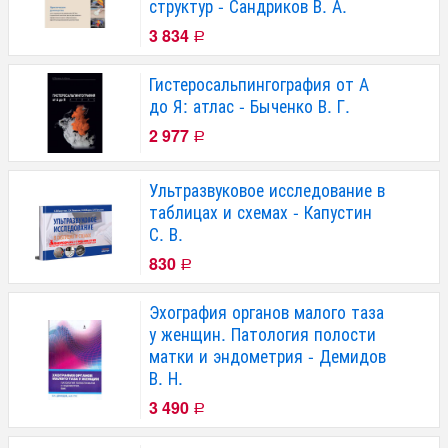
структур - Сандриков В. А.
3 834
Р
Гистеросальпингография от А
до Я: атлас - Быченко В. Г.
2 977
Р
Ультразвуковое исследование в
таблицах и схемах - Капустин
С. В.
830
Р
Эхография органов малого таза
у женщин. Патология полости
матки и эндометрия - Демидов
В. Н.
3 490
Р