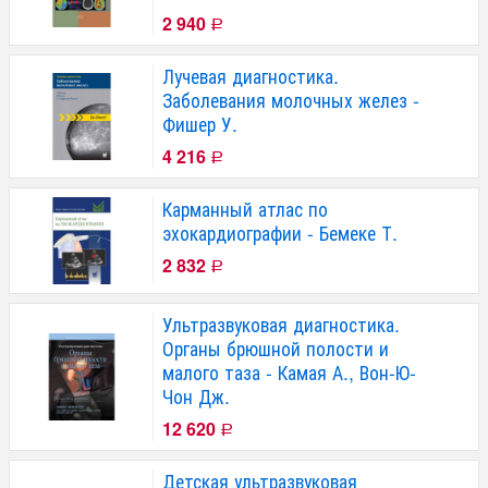
2 940
Р
Лучевая диагностика.
Заболевания молочных желез -
Фишер У.
4 216
Р
Карманный атлас по
эхокардиографии - Бемеке Т.
2 832
Р
Ультразвуковая диагностика.
Органы брюшной полости и
малого таза - Камая А., Вон-Ю-
Чон Дж.
12 620
Р
Детская ультразвуковая