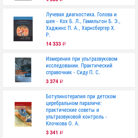
Лучевая диагностика. Голова и
шея - Кох Б. Л., Гамильтон Б. Э.,
Хаджинс П. А., Харнсбергер Х.
Р.
14 333
Р
Измерения при ультразвуковом
исследовании. Практический
справочник - Сиду П. С.
3 374
Р
Ботулинотерапия при детском
церебральном параличе:
практические советы и
ультразвуковой контроль -
Клочкова О. А.
3 341
Р