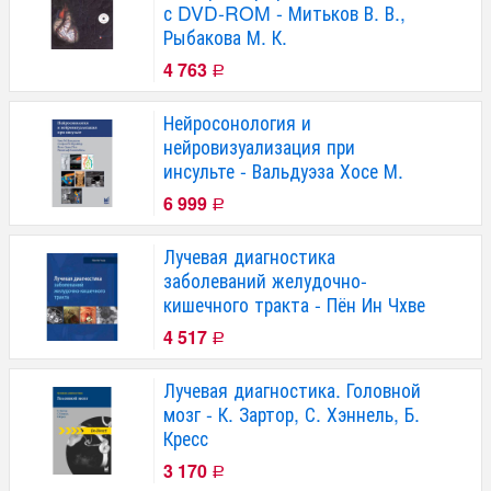
с DVD-ROM - Митьков В. В.,
Рыбакова М. К.
4 763
Р
Нейросонология и
нейровизуализация при
инсульте - Вальдуэза Хосе М.
6 999
Р
Лучевая диагностика
заболеваний желудочно-
кишечного тракта - Пён Ин Чхве
4 517
Р
Лучевая диагностика. Головной
мозг - К. Зартор, С. Хэннель, Б.
Кресс
3 170
Р