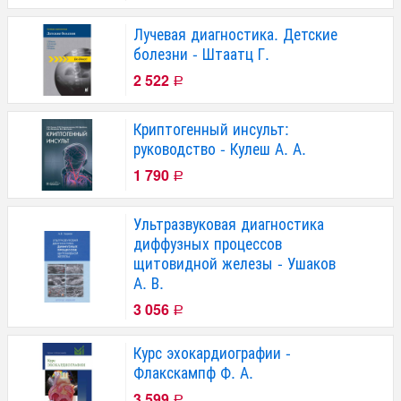
Лучевая диагностика. Детские
болезни - Штаатц Г.
2 522
Р
Криптогенный инсульт:
руководство - Кулеш А. А.
1 790
Р
Ультразвуковая диагностика
диффузных процессов
щитовидной железы - Ушаков
А. В.
3 056
Р
Курс эхокардиографии -
Флакскампф Ф. А.
3 599
Р