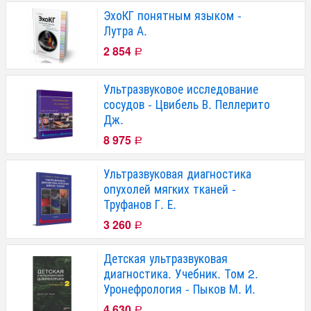
ЭхоКГ понятным языком -
Лутра А.
2 854
Р
Ультразвуковое исследование
сосудов - Цвибель В. Пеллерито
Дж.
8 975
Р
Ультразвуковая диагностика
опухолей мягких тканей -
Труфанов Г. Е.
3 260
Р
Детская ультразвуковая
диагностика. Учебник. Том 2.
Уронефрология - Пыков М. И.
4 630
Р