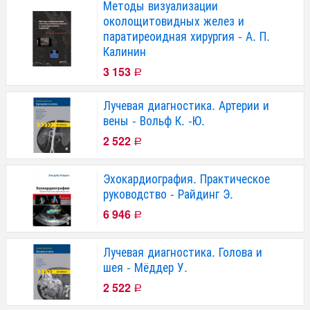
Методы визуализации
околощитовидных желез и
паратиреоидная хирургия - А. П.
Калинин
3 153
Р
Лучевая диагностика. Артерии и
вены - Вольф К. -Ю.
2 522
Р
Эхокардиография. Практическое
руководство - Райдинг Э.
6 946
Р
Лучевая диагностика. Голова и
шея - Мёддер У.
2 522
Р