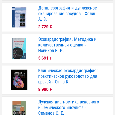
Допплерография и дуплексное
сканирование сосудов - Холин
А. В.
2 729
Р
Эхокардиография. Методика и
количественная оценка -
Новиков В. И.
3 691
Р
Клиническая эхокардиография:
практическое руководство для
врачей - Отто К.
9 990
Р
Лучевая диагностика венозного
ишемического инсульта -
Семенов С. Е.