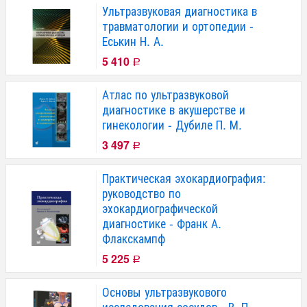
Ультразвуковая диагностика в
травматологии и ортопедии -
Еськин Н. А.
5 410
Р
Атлас по ультразвуковой
диагностике в акушерстве и
гинекологии - Дубиле П. М.
3 497
Р
Практическая эхокардиография:
руководство по
эхокардиографической
диагностике - Франк А.
Флакскампф
5 225
Р
Основы ультразвукового
исследования сосудов - В. П.