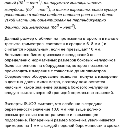
1
1
линий (no
– нет
), на наружные границы стенок
2
2
желудочка (no
– нет
), а также варианты, когда курсор
расположен в заднем отделе полости рога в его более
узкой части или ориентирован не перпендикулярно
3
3
длинной оси желудочка (no
– нет
).
Данный размер стабилен на протяжении второго и в начале
третьего триместров, составляя в среднем 6–8 мм ( и
считается нормальным, если не превышает 10 мм.
Большинство биометрических исследований по
определению нормативных размеров боковых желудочков
было выполнено на оборудовании, которое позволяло
производить измерения с точностью до миллиметров.
Современное оборудование позволяет получать измерения
в десятых долях миллиметра, поэтому пока остается
неясным, какое значение размера бокового желудочка
следует считать верхней границей нормальных значений.
Эксперты ISUOG считают, что особенно в середине
беременности значение 10,0 мм или выше должно
рассматриваться как пограничное и вызывающее
подозрение. Поперечный размер мозжечка увеличивается
примерно на 1 мм с каждой неделей беременности в сроках