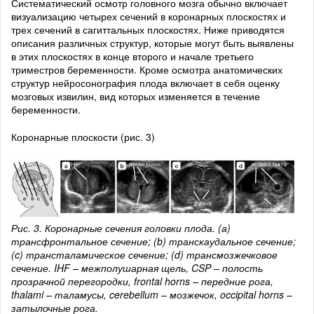
Систематический осмотр головного мозга обычно включает
визуализацию четырех сечений в коронарных плоскостях и
трех сечений в сагиттальных плоскостях. Ниже приводятся
описания различных структур, которые могут быть выявлены
в этих плоскостях в конце второго и начале третьего
триместров беременности. Кроме осмотра анатомических
структур нейросонография плода включает в себя оценку
мозговых извилин, вид которых изменяется в течение
беременности.
Коронарные плоскости (рис. 3)
Рис. 3. Коронарные сечения головки плода. (а)
трансфронтальное сечение; (b) транскаудальное сечение;
(c) трансталамическое сечение; (d) трансмозжечковое
сечение. IHF – межполушарная щель, CSP – полость
прозрачной перегородки, frontal horns – передние рога,
thalami – таламусы, cerebellum – мозжечок, occipital horns –
затылочные рога.