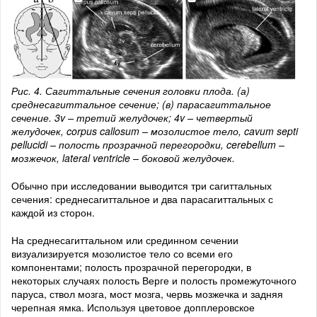
Рис. 4. Сагиттальные сечения головки плода. (а)
среднесагиттальное сечение; (в) парасагиттальное
сечение. 3v – третий желудочек; 4v – четвертый
желудочек, corpus callosum – мозолистое тело, cavum septi
pellucidi – полость прозрачной перегородки, cerebellum –
мозжечок, lateral ventricle – боковой желудочек.
Обычно при исследовании выводится три сагиттальных
сечения: среднесагиттальное и два парасагиттальных с
каждой из сторон.
На среднесагиттальном или срединном сечении
визуализируется мозолистое тело со всеми его
компонентами; полость прозрачной перегородки, в
некоторых случаях полость Верге и полость промежуточного
паруса, ствол мозга, мост мозга, червь мозжечка и задняя
черепная ямка. Используя цветовое допплеровское