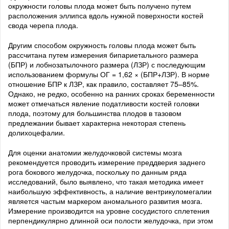
окружности головы плода может быть получено путем
расположения эллипса вдоль нужной поверхности костей
свода черепа плода.
Другим способом окружность головы плода может быть
рассчитана путем измерения бипариетального размера
(БПР) и лобнозатылочного размера (ЛЗР) с последующим
использованием формулы ОГ = 1,62 × (БПР+ЛЗР). В норме
отношение БПР к ЛЗР, как правило, составляет 75–85%.
Однако, не редко, особенно на ранних сроках беременности
может отмечаться явление податливости костей головки
плода, поэтому для большинства плодов в тазовом
предлежании бывает характерна некоторая степень
долихоцефалии.
Для оценки анатомии желудочковой системы мозга
рекомендуется проводить измерение преддверия заднего
рога бокового желудочка, поскольку по данным ряда
исследований, было выявлено, что такая методика имеет
наибольшую эффективность, а наличие вентрикуломегалии
является частым маркером аномального развития мозга.
Измерение производится на уровне сосудистого сплетения
перпендикулярно длинной оси полости желудочка, при этом