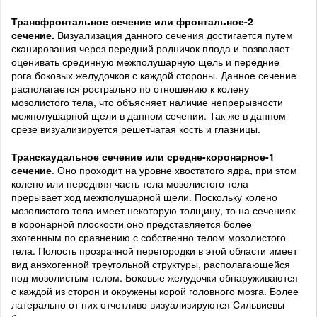
Трансфронтальное сечение или фронтальное-2
сечение.
Визуализация данного сечения достигается путем
сканирования через передний родничок плода и позволяет
оценивать срединную межполушарную щель и передние
рога боковых желудочков с каждой стороны. Данное сечение
располагается рострально по отношению к колену
мозолистого тела, что объясняет наличие непрерывности
межполушарной щели в данном сечении. Так же в данном
срезе визуализируется решетчатая кость и глазницы.
Транскаудальное сечение или средне-коронарное-1
сечение
. Оно проходит на уровне хвостатого ядра, при этом
колено или передняя часть тела мозолистого тела
прерывает ход межполушарной щели. Поскольку колено
мозолистого тела имеет некоторую толщину, то на сечениях
в коронарной плоскости оно представляется более
эхогенным по сравнению с собственно телом мозолистого
тела. Полость прозрачной перегородки в этой области имеет
вид анэхогенной треугольной структуры, располагающейся
под мозолистым телом. Боковые желудочки обнаруживаются
с каждой из сторон и окружены корой головного мозга. Более
латерально от них отчетливо визуализируются Сильвиевы