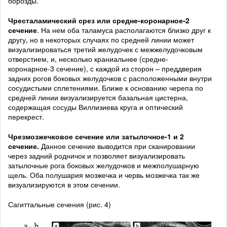
борозды.
Чресталамический срез или средне-коронарное-2
сечение
. На нем оба таламуса располагаются близко друг к
другу, но в некоторых случаях по средней линии может
визуализироваться третий желудочек с межжелудочковым
отверстием, и, несколько краниальнее (средне-
коронарное-3 сечение), с каждой из сторон – преддверия
задних рогов боковых желудочков с расположенными внутри
сосудистыми сплетениями. Ближе к основанию черепа по
средней линии визуализируется базальная цистерна,
содержащая сосуды Виллизиева круга и оптический
перекрест.
Чрезмозжечковое сечение или затылочное-1 и 2
сечение.
Данное сечение выводится при сканировании
через задний родничок и позволяет визуализировать
затылочные рога боковых желудочков и межполушарную
щель. Оба полушария мозжечка и червь мозжечка так же
визуализируются в этом сечении.
Сагиттальные сечения (рис. 4)