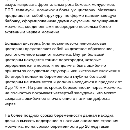
визуализировать фронтальные рога боковых желудочков,
ППП, таламусы, мозжечок и большую цистерну. Мозжечок
представляет собой структуру, по форме напоминающую
бабочку, сформированную двумя округлыми полушариями
мозжечка, соединенными посередине несколько более
эхогенным червем мозжечка.
Большая цистерна (или мозжечково-спинномозговая
цистерна) представляет собой жидкостное образование,
расположенное кзади от мозжечка. Внутри большой
цистерны находятся тонкие перегородки, которые
определяются в норме, и не должны быть ошибочно
приняты за сосудистые структуры или кистозные включения.
Во второй половине беременности глубина большой
цистерны не изменяется и должна находиться в пределах от
2 до 10 мм. На ранних сроках беременности червь мозжечка
не полностью покрывает четвертый желудочек, что может
создавать ошибочное впечатление о наличии дефекта
червя.
На более поздних сроках беременности данная находка
должна вызвать подозрение о наличии аномалии строения
мозжечка, но на сроках беременности до 20 нед такая