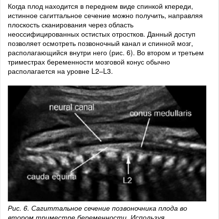
Когда плод находится в переднем виде спинкой кпереди,
истинное сагиттальное сечение можно получить, направляя
плоскость сканирования через область
неоссифицированных остистых отростков. Данный доступ
позволяет осмотреть позвоночный канал и спинной мозг,
располагающийся внутри него (рис. 6). Во втором и третьем
триместрах беременности мозговой конус обычно
располагается на уровне L2–L3.
Рис. 6. Сагиттальное сечение позвоночника плода во
втором триместре беременности. Используя