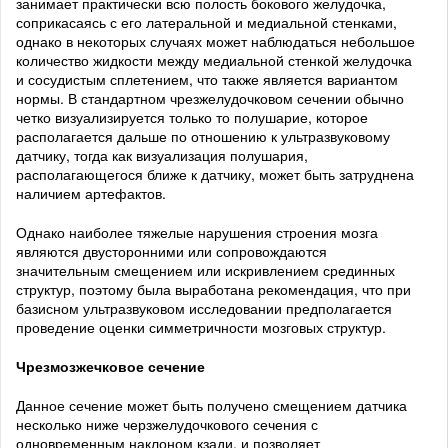
занимает практически всю полость бокового желудочка,
соприкасаясь с его латеральной и медиальной стенками,
однако в некоторых случаях может наблюдаться небольшое
количество жидкости между медиальной стенкой желудочка
и сосудистым сплетением, что также является вариантом
нормы. В стандартном чрезжелудочковом сечении обычно
четко визуализируется только то полушарие, которое
располагается дальше по отношению к ультразвуковому
датчику, тогда как визуализация полушария,
располагающегося ближе к датчику, может быть затруднена
наличием артефактов.
Однако наиболее тяжелые нарушения строения мозга
являются двусторонними или сопровождаются
значительным смещением или искривлением срединных
структур, поэтому была выработана рекомендация, что при
базисном ультразвуковом исследовании предполагается
проведение оценки симметричности мозговых структур.
Чрезмозжечковое сечение
Данное сечение может быть получено смещением датчика
несколько ниже черзжелудочкового сечения с
одновременным наклоном кзади, и позволяет