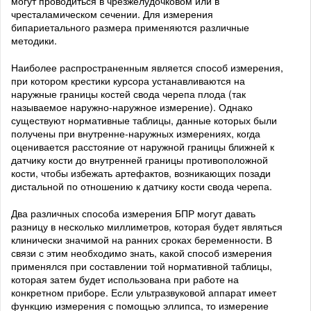
могут проводиться в чрезжелудочковом или в
чресталамическом сечении. Для измерения
бипариетального размера применяются различные
методики.
Наиболее распространенным является способ измерения,
при котором крестики курсора устанавливаются на
наружные границы костей свода черепа плода (так
называемое наружно-наружное измерение). Однако
существуют нормативные таблицы, данные которых были
получены при внутренне-наружных измерениях, когда
оценивается расстояние от наружной границы ближней к
датчику кости до внутренней границы противоположной
кости, чтобы избежать артефактов, возникающих позади
дистальной по отношению к датчику кости свода черепа.
Два различных способа измерения БПР могут давать
разницу в несколько миллиметров, которая будет являться
клинически значимой на ранних сроках беременности. В
связи с этим необходимо знать, какой способ измерения
применялся при составлении той нормативной таблицы,
которая затем будет использована при работе на
конкретном приборе. Если ультразвуковой аппарат имеет
функцию измерения с помощью эллипса, то измерение