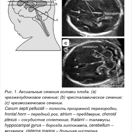
Рис. 1. Аксиальные сечения головки плода. (a)
чрезжелудочковое сечение; (b) чресталамическое сечение;
(c) чрезмозжечковое сечение.
Cavum septi pellucidi – полость прозрачной перегородки,
frontal horn – передний рог, atrium – преддверие, choroid
plexus – сосудистое сплетение, thalami – таламусы,
hyppocampal gyrus – борозда гиппокампа, cerebellum –
мозжечок, cisterna magna – большая цистерна.