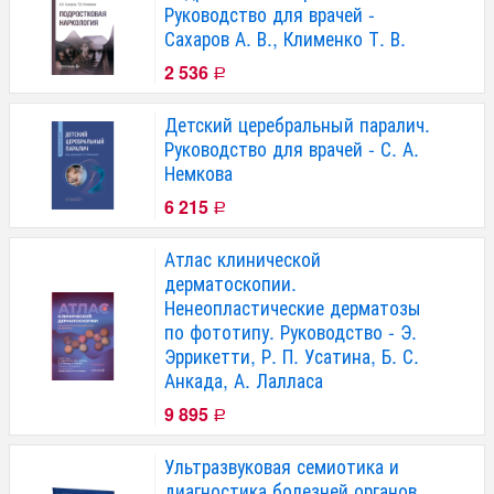
Руководство для врачей -
Сахаров А. В., Клименко Т. В.
2 536
Р
Детский церебральный паралич.
Руководство для врачей - С. А.
Немкова
6 215
Р
Атлас клинической
дерматоскопии.
Ненеопластические дерматозы
по фототипу. Руководство - Э.
Эррикетти, Р. П. Усатина, Б. С.
Анкада, А. Лалласа
9 895
Р
Ультразвуковая семиотика и
диагностика болезней органов