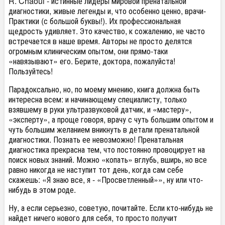
R. Chaoui - истинные лидеры мировой пренатальной
диагностики, живые легенды и, что особенно ценно, врачи-
Практики (с большой буквы!). Их профессиональная
щедрость удивляет. Это качество, к сожалению, не часто
встречается в наше время. Авторы не просто делятся
огромным клиническим опытом, они прямо-таки
«навязывают» его. Берите, доктора, пожалуйста!
Пользуйтесь!
Парадоксально, но, по моему мнению, книга должна быть
интересна всем: и начинающему специалисту, только
взявшему в руки ультразвуковой датчик, и «мастеру»,
«эксперту», а проще говоря, врачу с чуть большим опытом и
чуть большим желанием вникнуть в детали пренатальной
диагностики. Познать ее невозможно! Пренатальная
диагностика прекрасна тем, что постоянно провоцирует на
поиск новых знаний. Можно «копать» вглубь, вширь, но все
равно никогда не наступит тот день, когда сам себе
скажешь: «Я знаю все, я - «Просветленный»», ну или что-
нибудь в этом роде.
Ну, а если серьезно, советую, почитайте. Если кто-нибудь не
найдет ничего нового для себя, то просто получит