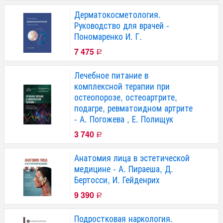
Дерматокосметология.
Руководство для врачей -
Пономаренко И. Г.
7 475
Р
Лечебное питание в
комплексной терапии при
остеопорозе, остеоартрите,
подагре, ревматоидном артрите
- А. Погожева , Е. Полищук
3 740
Р
Анатомия лица в эстетической
медицине - А. Пираеша, Д.
Бертосси, И. Гейденрих
9 390
Р
Подростковая наркология.