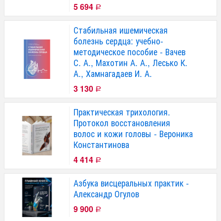
5 694
Р
Стабильная ишемическая
болезнь сердца: учебно-
методическое пособие - Вачев
С. А., Махотин А. А., Лесько К.
А., Хамнагадаев И. А.
3 130
Р
Практическая трихология.
Протокол восстановления
волос и кожи головы - Вероника
Константинова
4 414
Р
Азбука висцеральных практик -
Александр Огулов
9 900
Р