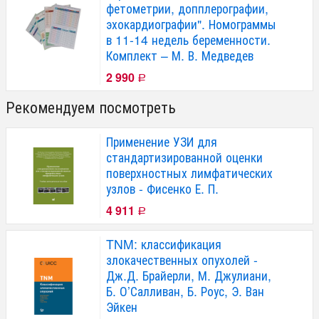
фетометрии, допплерографии,
эхокардиографии". Номограммы
в 11-14 недель беременности.
Комплект – М. В. Медведев
2 990
Р
Рекомендуем посмотреть
Применение УЗИ для
стандартизированной оценки
поверхностных лимфатических
узлов - Фисенко Е. П.
4 911
Р
TNM: классификация
злокачественных опухолей -
Дж.Д. Брайерли, М. Джулиани,
Б. О’Салливан, Б. Роус, Э. Ван
Эйкен