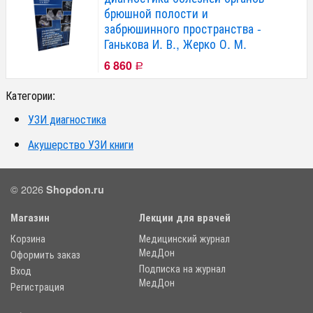
брюшной полости и
забрюшинного пространства -
Ганькова И. В., Жерко О. М.
6 860
Р
Категории:
УЗИ диагностика
Акушерство УЗИ книги
© 2026
Shopdon.ru
Магазин
Лекции для врачей
Корзина
Медицинский журнал
МедДон
Оформить заказ
Подписка на журнал
Вход
МедДон
Регистрация