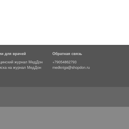
ии для врачей
Обратная связь
цинский журнал МедДон
+79054862793
иска на журнал МедДон
medkniga@shopdon.ru