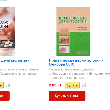
 дерматология -
Практическая дерматология -
Олисова О. Ю.
сы по всем важным темам
Первые главы книги содержат
 Представлены основные
информацию о строении и функциях кож
человека, об основных...
2 833
Р
лик
Купить в 1 клик