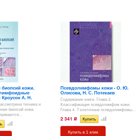
 биопсий кожи.
Псевдолимфомы кожи - О. Ю.
елимфоидные
Олисова, Н. С. Потекаев
 Кроусон А. Н.
Содержание книги. Глава 2.
рассмотрена техника и
Классификация псевдолимфом кожи.
ния биопсий кожи.
Глава 4. T-клеточные псевдолимфомы...
риваются...
2 341
Р
Купить в 1 клик