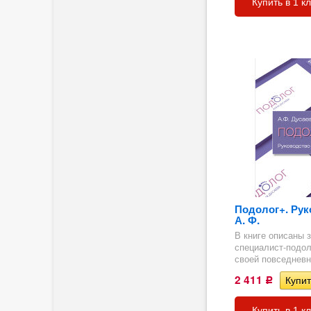
Купить в 1 к
ргия
Подолог+. Рук
А. Ф.
В книге описаны 
специалист-подол
своей повседневно
ка
2 411
Р
Купить в 1 к