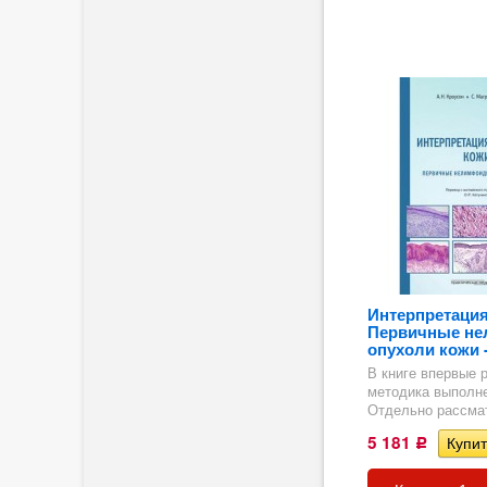
Интерпретация
Первичные н
гия
опухоли кожи -
В книге впервые 
методика выполне
Отдельно рассмат
5 181
Р