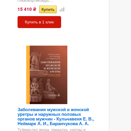
глюкокортикоиды,...
15 410
Р
Купить в 1 клик
Заболевания мужской и женской
уретры и наружных половых
органов мужчин - Кульчавеня Е. В.,
Неймарк А. И., Баранчукова А. А.
Туберкулез яичка, придатка, уретры и