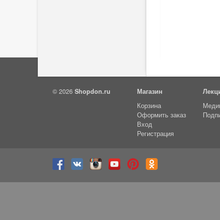
© 2026
Shopdon.ru
Магазин
Лекц
Корзина
Меди
Оформить заказ
Подп
К
Вход
Регистрация