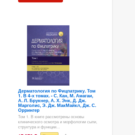
Дерматология по Фицпатрику. Том
1. В 4-х томах. - С. Кан, М. Амагаи,
А. Л. Брукнер, А. Х. Энк, Д. Дж.
Марголис, Э. Дж. МакМайкл, Дж. С.
Оррингер
Том 1. В книге рассмотрены основы
клинического осмотра и морфологии сыпи,
структура и функции...