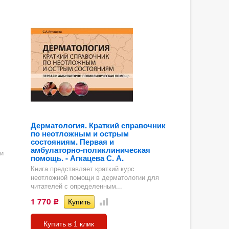
Дерматология. Краткий справочник
по неотложным и острым
состояниям. Первая и
амбулаторно-поликлиническая
и
помощь. - Агкацева С. А.
Книга представляет краткий курс
неотложной помощи в дерматологии для
читателей с определенным...
1 770
Р
Купить в 1 клик