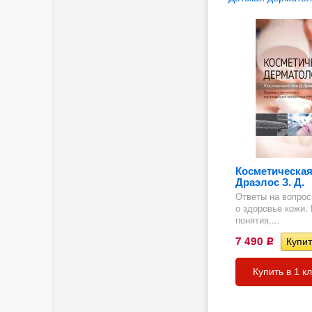
Косметическая
Драэлос З. Д.
Ответы на вопро
о здоровье кожи.
понятия,...
7 490
Р
Купить в 1 к