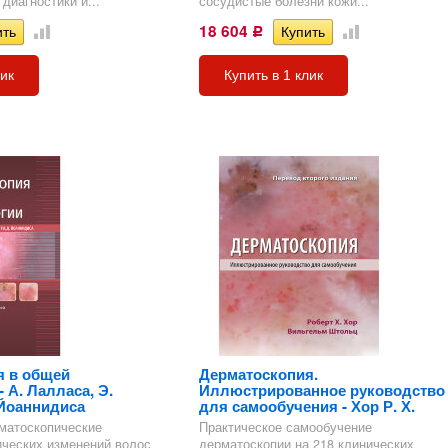
диагностики и...
сосудистые болезни кожи...
18 604
Р
лик
Купить в 1 клик
я в общей
Дерматоскопия.
 А. Лалласа, Э.
Иллюстрированное руководство
 Йоаннидиса
для самообучения - Хор Р. Х.
матоскопические
Практическое самообучение
ических изменений волос
дерматоскопии на 218 клинических