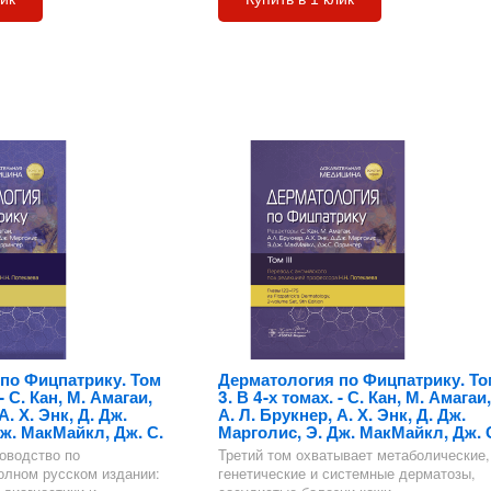
по Фицпатрику. Том
Дерматология по Фицпатрику. То
 - С. Кан, М. Амагаи,
3. В 4-х томах. - С. Кан, М. Амагаи,
А. Х. Энк, Д. Дж.
А. Л. Брукнер, А. Х. Энк, Д. Дж.
ж. МакМайкл, Дж. С.
Марголис, Э. Дж. МакМайкл, Дж. 
оводство по
Третий том охватывает метаболические,
олном русском издании:
генетические и системные дерматозы,