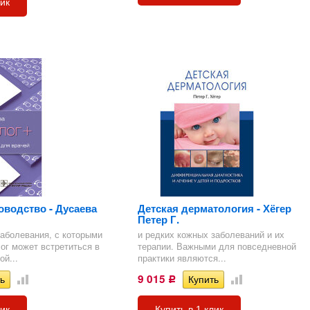
лик
оводство - Дусаева
Детская дерматология - Хёгер
Петер Г.
заболевания, с которыми
и редких кожных заболеваний и их
ог может встретиться в
терапии. Важными для повседневной
й...
практики являются...
9 015
Р
лик
Купить в 1 клик