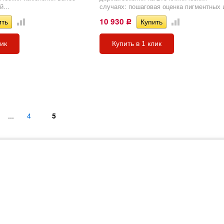
й...
случаях: пошаговая оценка пигментных и
10 930
Р
лик
Купить в 1 клик
...
4
5