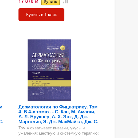
17 870
Р
Купить в 1 клик
м
Дерматология по Фицпатрику. Том
4. В 4-х томах. - С. Кан, М. Амагаи,
А. Л. Брукнер, А. Х. Энк, Д. Дж.
С.
Марголис, Э. Дж. МакМайкл, Дж. С.
Том 4 охватывает инвазии, укусы и
ужаления; местную и системную терапию: