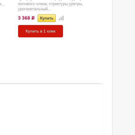
полового члена, стриктуры уретры,
...
урогенитальный...
3 368
Р
Купить в 1 клик