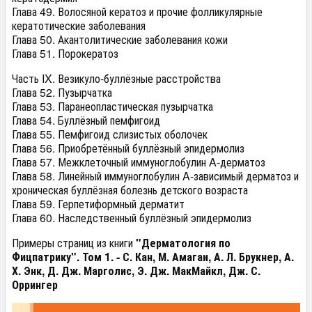
Глава 49. Волосяной кератоз и прочие фолликулярные
кератотические заболевания
Глава 50. Акантолитические заболевания кожи
Глава 51. Порокератоз
Часть IX. Везикуло-буллёзные расстройства
Глава 52. Пузырчатка
Глава 53. Паранеопластическая пузырчатка
Глава 54. Буллёзный пемфигоид
Глава 55. Пемфигоид слизистых оболочек
Глава 56. Приобретённый буллёзный эпидермолиз
Глава 57. Межклеточный иммуноглобулин A-дерматоз
Глава 58. Линейный иммуноглобулин A-зависимый дерматоз и
хроническая буллёзная болезнь детского возраста
Глава 59. Герпетиформный дерматит
Глава 60. Наследственный буллёзный эпидермолиз
Примеры страниц из книги
"Дерматология по
Фицпатрику". Том 1. - С. Кан, М. Амагаи, А. Л. Брукнер, А.
Х. Энк, Д. Дж. Марголис, Э. Дж. МакМайкл, Дж. С.
Оррингер