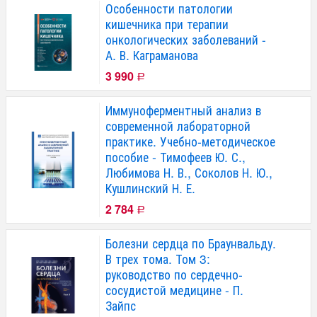
Особенности патологии
кишечника при терапии
онкологических заболеваний -
А. В. Каграманова
3 990
Р
Иммуноферментный анализ в
современной лабораторной
практике. Учебно-методическое
пособие - Тимофеев Ю. С.,
Любимова Н. В., Соколов Н. Ю.,
Кушлинский Н. Е.
2 784
Р
Болезни сердца по Браунвальду.
В трех тома. Том 3:
руководство по сердечно-
сосудистой медицине - П.
Зайпс