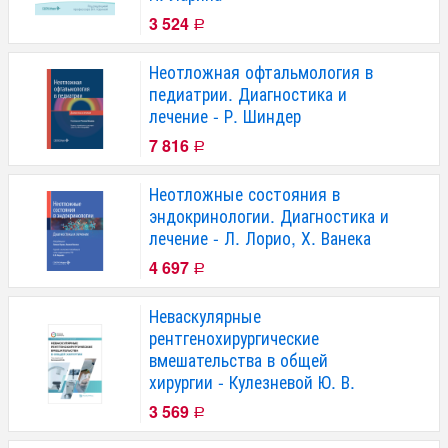
3 524
Р
Неотложная офтальмология в
педиатрии. Диагностика и
лечение - Р. Шиндер
7 816
Р
Неотложные состояния в
эндокринологии. Диагностика и
лечение - Л. Лорио, Х. Ванека
4 697
Р
Неваскулярные
рентгенохирургические
вмешательства в общей
хирургии - Кулезневой Ю. В.
3 569
Р