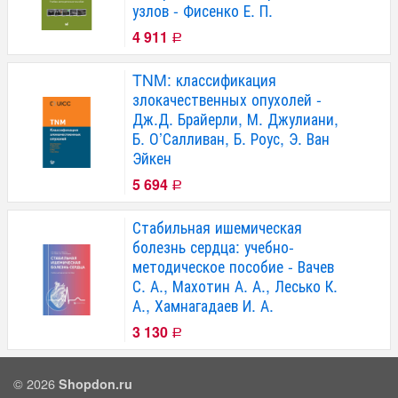
узлов - Фисенко Е. П.
4 911
Р
TNM: классификация
злокачественных опухолей -
Дж.Д. Брайерли, М. Джулиани,
Б. О’Салливан, Б. Роус, Э. Ван
Эйкен
5 694
Р
Стабильная ишемическая
болезнь сердца: учебно-
методическое пособие - Вачев
С. А., Махотин А. А., Лесько К.
А., Хамнагадаев И. А.
3 130
Р
© 2026
Shopdon.ru