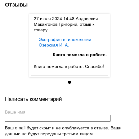
Отзывы
дреевич
27 июля 2024 14:48
Андреевич
27 июля 20
отзыв к
Макакгонов Григорий, отзыв к
Макакгонов 
товару
товару
логии -
Эхография в гинекологии -
Эхографи
Озерская И. А.
Озерская 
ла в работе.
Книга помогла в работе.
Кн
е. Спасибо!
Книга помогла в работе. Спасибо!
Книга помог
Написать комментарий
Ваше имя
Ваш email будет скрыт и не опубликуется в отзыве. Ваши
данные не будут переданы третьим лицам.