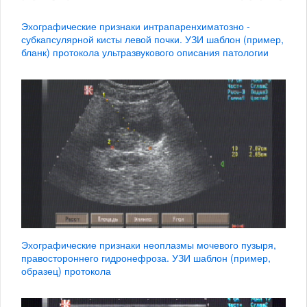
Эхографические признаки интрапаренхиматозно -
субкапсулярной кисты левой почки. УЗИ шаблон (пример,
бланк) протокола ультразвукового описания патологии
Эхографические признаки неоплазмы мочевого пузыря,
правостороннего гидронефроза. УЗИ шаблон (пример,
образец) протокола