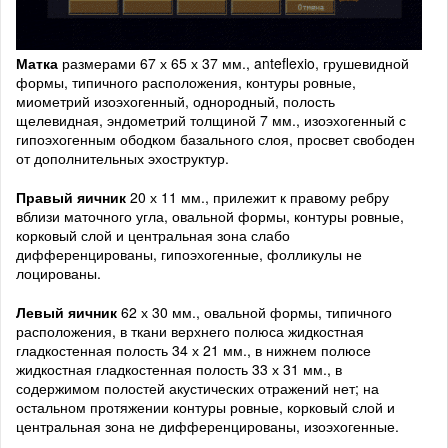
Матка
размерами 67 х 65 х 37 мм., anteflexio, грушевидной
формы, типичного расположения, контуры ровные,
миометрий изоэхогенный, однородный, полость
щелевидная, эндометрий толщиной 7 мм., изоэхогенный с
гипоэхогенным ободком базального слоя, просвет свободен
от дополнительных эхоструктур.
Правый яичник
20 х 11 мм., прилежит к правому ребру
вблизи маточного угла, овальной формы, контуры ровные,
корковый слой и центральная зона слабо
дифференцированы, гипоэхогенные, фолликулы не
лоцированы.
Левый яичник
62 х 30 мм., овальной формы, типичного
расположения, в ткани верхнего полюса жидкостная
гладкостенная полость 34 х 21 мм., в нижнем полюсе
жидкостная гладкостенная полость 33 х 31 мм., в
содержимом полостей акустических отражений нет; на
остальном протяжении контуры ровные, корковый слой и
центральная зона не дифференцированы, изоэхогенные.