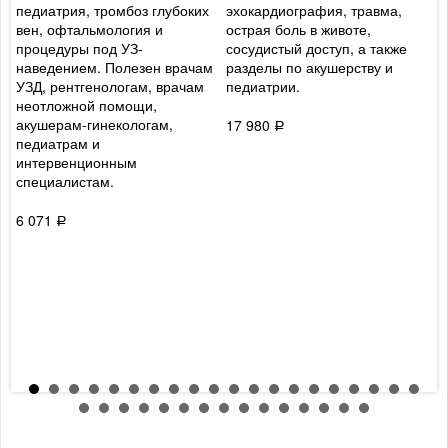
педиатрия, тромбоз глубоких
эхокардиография, травма,
с
вен, офтальмология и
острая боль в животе,
и
процедуры под УЗ-
сосудистый доступ, а также
п
наведением. Полезен врачам
разделы по акушерству и
о
УЗД, рентгенологам, врачам
педиатрии.
к
неотложной помощи,
У
акушерам-гинекологам,
п
17 980
Р
педиатрам и
д
интервенционным
с
специалистам.
у
в
к
6 071
Р
6