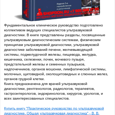
Фундаментальное клиническое руководство подготовлено
коллективом ведущих специалистов ультразвуковой
диагностики. В книге представлены разделы, посвященные
ультразвуковым диагностическим системам, физическим
принципам ультразвуковой диагностики, ультразвуковой
диагностике заболеваний печени, желчевыводящей
системы, поджелудочной железы, пищевода, желудка,
кишечника, селезенки, почек, мочевого пузыря,
предстательной железы и семенных пузырьков,
надпочечников, органов мошонки, лимфатической системы,
молочных, щитовидной, околощитовидных и слюнных желез,
органов грудной клетки.
Книга предназначена для врачей ультразвуковой
диагностики, рентгенологов, радиологов, терапевтов,
гастроэнтерологов, эндокринологов, хирургов, урологов, и
всех заинтересованных специалистов.
Купить книгу "Практическое руководство по ультразвуковой
диагностике. Общая ультразвуковая диагностика" - В. В.