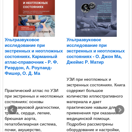
-
Ультразвуковое
Ультразвуковое
А
исследование при
исследование при
э
экстренных и неотложных
экстренных и неотложных
в
состояниях. Карманный
состояниях - О. Джон Ма,
К
атлас-справочник - Р. Ф.
Джеймс Р. Матир
п
Риэрдон, А. Роуланд-
О
Фишер, О. Д. Ма
УЗИ при неотложных и
ы
экстренных состояниях. Книга
В
,
Практический атлас по УЗИ
содержит большое
и
при экстренных и неотложных
количество иллюстративного
п
состояниях: основы
материала и дает
в
ультразвуковой диагностики,
практические навыки для
п
травма, сердце, легкие,
применения при оказании
о
и
брюшная аорта,
медицинской помощи.
с
гепатобилиарная система,
Подробно рассмотрены
г
почки, акушерство,
оборудование и настройки,
п