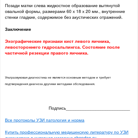
Позади матки слева жидкостное образование вытянутой
овальной формы, размерами 60 х 18 х 20 мм., внутренние
стенки гладкие, содержимое без акустических отражений.
Заключение
Эхографические признаки кист левого яичника,
левостороннего гидросальпингса. Состояние после
частичной резекции правого яичника.
Ультразвуковая диагностика не является основным методом и требует
подтверждения диагноза другими методами обследования.
Подпись__________________________
Все протоколы УЗИ патология и норма
Купить профессиональную медицинскую литературу по УЗИ
диагностике в интернет-магазине shopdon.ru