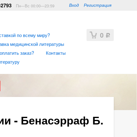
62793
Вход
Регистрация
Пн—Вс 00:00—23:59
0
ставкой по всему миру?
Р
авка медицинской литературы
 оплатить заказ?
Контакты
итературу
ии - Бенасэрраф Б.