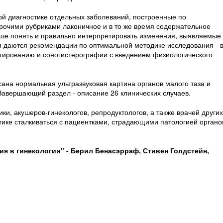
ой диагностике отдельных заболеваний, построенные по
прочими рубриками лаконичное и в то же время содержательное
ше понять и правильно интерпретировать изменения, выявляемые
и даются рекомендации по оптимальной методике исследования - 
тированию и соногистерографии с введением физиологического
ана нормальная ультразвуковая картина органов малого таза и
авершающий раздел - описание 26 клинических случаев.
ки, акушеров-гинекологов, репродуктологов, а также врачей других
тике сталкиваться с пациентками, страдающими патологией органо
я в гинекологии" - Берил Бенасэрраф, Стивен Голдстейн,