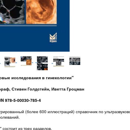
ковые исследования в гинекологии"
раф, Стивен Голдстейн, Иветта Гроцман
BN 978-5-00030-785-4
трированный (более 600 иллюстраций) справочник по ультразвуков
болеваний.
 состоит из трех разделов.