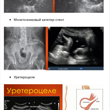
Мочеточниковый катетер-стент
Уретероцеле