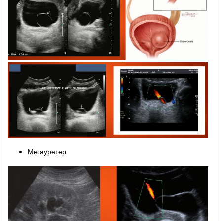
Мегауретер