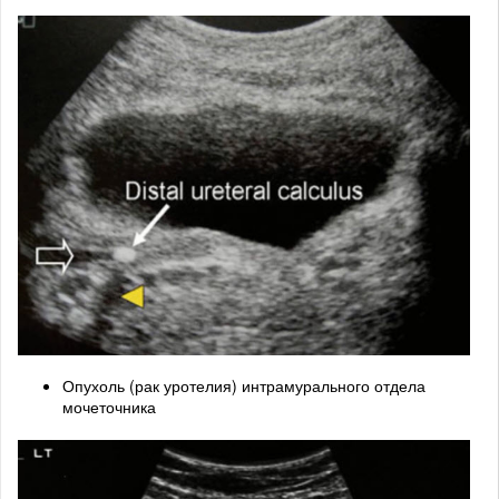
Опухоль (рак уротелия) интрамурального отдела
мочеточника