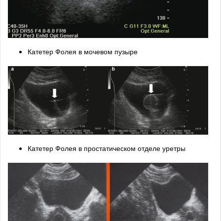
Катетер Фолея в мочевом пузыре
Катетер Фолея в простатическом отделе уретры