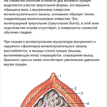
На слизистой оболочке в области дна мочевого пузыря
выделяется участок треугольной формы, его вершина
обращена вниз, к внутреннему отверстию
мочеиспускательного канала, основание образует линия,
соединяющая мочеточниковые отверстия. Это
мочепузырный треугольник (треугольник Льето), в этой зоне
подслизистая основа отсутствует, а поверхность слизистой
оболочки гладкая.
При позыве к мочеиспусканию мускулатура внутреннего и
наружного сфинктеров мочеиспускательного канала
расслабляется, а мышцы стенок пузыря (мышца,
выталкивающая мочу) сокращаются, сокращение мышц
брюшного пресса также способствует увеличению давления
внутри пузыря.