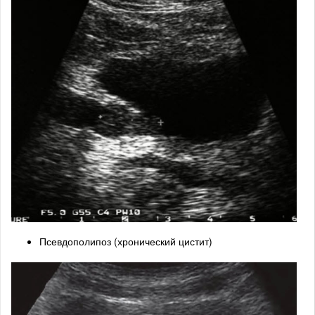
Псевдополипоз (хронический цистит)