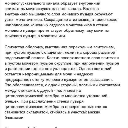
мочеиспускательного канала образует внутренний
сжиматель мочеиспускательного канала. Волокна
внутреннего мышечного слоя мочевого пузыря окружают
устья мочеточников. Сокращение этих мышц, а также косое
направление конечных отделов мочеточников в стенке
мочевого пузыря препятствует обратному току мочи из
мочевого пузыря в мочеточники.
Слизистая оболочка, выстланная переходным эпителием,
при пустом пузыре складчатая, лежит на хорошо развитой
подслизистой основе. Клетки поверхностного слоя эпителия
в пустом мочевом пузыре округлые, при наполнении пузыря
и растяжении стенки они уплощаются. Однако эпителий
остается непроницаемым для мочи и надежно
предохраняет стенку мочевого пузыря от ее всасывания.
Это обеспечивается, с одной стороны, плотными контактами
между клетками, с другой - наличием на
цитоплазматической мембране множества утолщений -
бляшек. При расслаблении стенки пузыря
цитоплазматическая мембрана поверхностных клеток
становится складчатой, сгибаясь в участках между
бляшками.