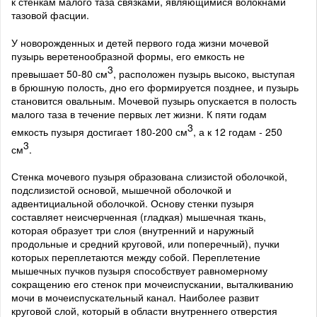
к стенкам малого таза связками, являющимися волокнами
тазовой фасции.
У новорожденных и детей первого года жизни мочевой
пузырь веретенообразной формы, его емкость не
3
превышает 50-80 см
, расположен пузырь высоко, выступая
в брюшную полость, дно его формируется позднее, и пузырь
становится овальным. Мочевой пузырь опускается в полость
малого таза в течение первых лет жизни. К пяти годам
3
емкость пузыря достигает 180-200 см
, а к 12 годам - 250
3
см
.
Стенка мочевого пузыря образована слизистой оболочкой,
подслизистой основой, мышечной оболочкой и
адвентициальной оболочкой. Основу стенки пузыря
составляет неисчерченная (гладкая) мышечная ткань,
которая образует три слоя (внутренний и наружный
продольные и средний круговой, или поперечный), пучки
которых переплетаются между собой. Переплетение
мышечных пучков пузыря способствует равномерному
сокращению его стенок при мочеиспускании, выталкиванию
мочи в мочеиспускательный канал. Наиболее развит
круговой слой, который в области внутреннего отверстия