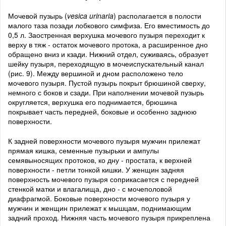
Мочевой пузырь (
vesica urinaria
) располагается в полости
малого таза позади лобкового симфиза. Его вместимость до
0,5 л. Заостренная верхушка мочевого пузыря переходит к
верху в тяж - остаток мочевого протока, а расширенное дно
обращено вниз и кзади. Нижний отдел, суживаясь, образует
шейку пузыря, переходящую в мочеиспускательный канал
(рис. 9). Между вершиной и дном расположено тело
мочевого пузыря. Пустой пузырь покрыт брюшиной сверху,
немного с боков и сзади. При наполнении мочевой пузырь
округляется, верхушка его поднимается, брюшина
покрывает часть передней, боковые и особенно заднюю
поверхности.
К задней поверхности мочевого пузыря мужчин прилежат
прямая кишка, семенные пузырьки и ампулы
семявыносящих протоков, ко дну - простата, к верхней
поверхности - петли тонкой кишки. У женщин задняя
поверхность мочевого пузыря соприкасается с передней
стенкой матки и влагалища, дно - с мочеполовой
диафрагмой. Боковые поверхности мочевого пузыря у
мужчин и женщин прилежат к мышцам, поднимающим
задний проход. Нижняя часть мочевого пузыря прикреплена