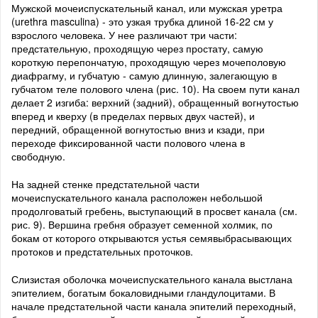
Мужской мочеиспускательный канал, или мужская уретра
(urethra masculina) - это узкая трубка длиной 16-22 см у
взрослого человека. У нее различают три части:
предстательную, проходящую через простату, самую
короткую перепончатую, проходящую через мочеполовую
диафрагму, и губчатую - самую длинную, залегающую в
губчатом теле полового члена (рис. 10). На своем пути канал
делает 2 изгиба: верхний (задний), обращенный вогнутостью
вперед и кверху (в пределах первых двух частей), и
передний, обращенной вогнутостью вниз и кзади, при
переходе фиксированной части полового члена в
свободную.
На задней стенке предстательной части
мочеиспускательного канала расположен небольшой
продолговатый гребень, выступающий в просвет канала (см.
рис. 9). Вершина гребня образует семенной холмик, по
бокам от которого открываются устья семявыбрасывающих
протоков и предстательных проточков.
Слизистая оболочка мочеиспускательного канала выстлана
эпителием, богатым бокаловидными гландулоцитами. В
начале предстательной части канала эпителий переходный,