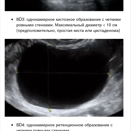
ВD3: однокамерное кистозное образование с четкими
ровными стенками. Максимальный диаметр < 10 см
(предположительно, простая киста или цистаденома)
ВD4: однокамерное ретенционное образование с
четкими ровными стенками