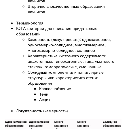
яичников
Вторично злокачественные образования
яичников
Терминология
IOТА критерии для описания придатковых
образований
Камерность (локулярность): однокамерное,
однокамерно-солидное, многокамерное,
многокамерно-солидное, солидное
Характеристика кистозного содержимого:
анэхогенные, гипоэхогенные, типа «матового
стекла», геморрагические, смешанные
Солидный компонент или папиллярные
структуры или характеристика стенки
образования
Кровоснабжение
Тени
Асцит
Локулярность (камерность)