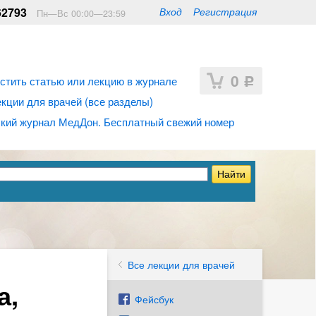
62793
Вход
Регистрация
Пн—Вс 00:00—23:59
0
стить статью или лекцию в журнале
Р
ции для врачей (все разделы)
кий журнал МедДон. Бесплатный свежий номер
Все лекции для врачей
а,
Фейсбук