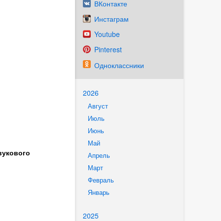
ВКонтакте
Инстаграм
Youtube
Pinterest
Одноклассники
2026
Август
Июль
Июнь
Май
вукового
Апрель
Март
Февраль
Январь
2025