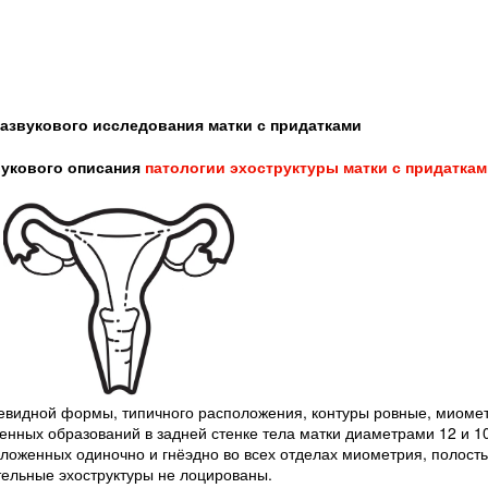
азвукового исследования матки с придатками
вукового описания
патологии
эхоструктуры
матки с придатка
рушевидной формы, типичного расположения, контуры ровные, миоме
енных образований в задней стенке тела матки диаметрами 12 и 10
оложенных одиночно и гнёэдно во всех отделах миометрия, полост
тельные эхоструктуры не лоцированы.