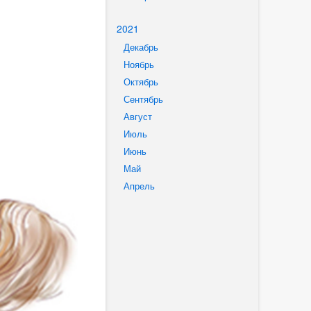
2021
Декабрь
Ноябрь
Октябрь
Сентябрь
Август
Июль
Июнь
Май
Апрель