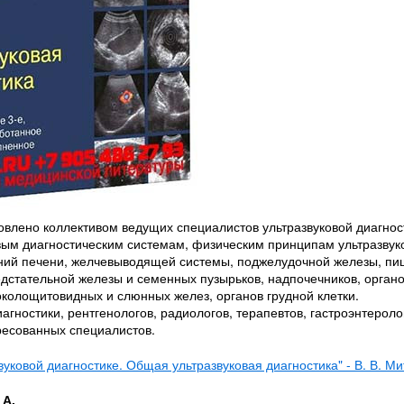
влено коллективом ведущих специалистов ультразвуковой диагност
ым диагностическим системам, физическим принципам ультразвук
ваний печени, желчевыводящей системы, поджелудочной железы, пи
редстательной железы и семенных пузырьков, надпочечников, орган
колощитовидных и слюнных желез, органов грудной клетки.
агностики, рентгенологов, радиологов, терапевтов, гастроэнтероло
ересованных специалистов.
вуковой диагностике. Общая ультразвуковая диагностика" - В. В. Ми
 А.