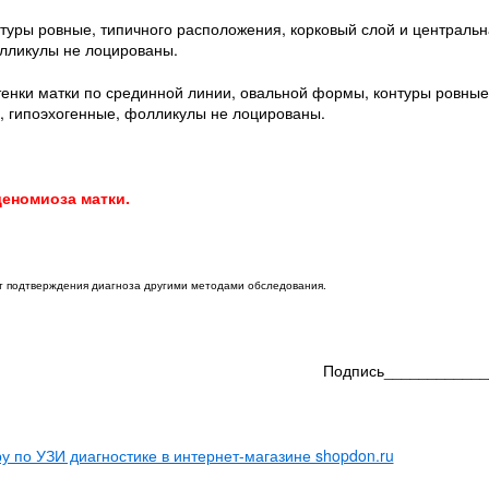
нтуры ровные, типичного расположения, корковый слой и центральн
лликулы не лоцированы.
стенки матки по срединной линии, овальной формы, контуры ровные
 гипоэхогенные, фолликулы не лоцированы.
еномиоза матки.
ет подтверждения диагноза другими методами обследования.
Подпись____________
 по УЗИ диагностике в интернет-магазине shopdon.ru