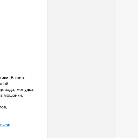
ики. В книге
овой
щевода, желудка,
ов мошонки,
гов,
тьков