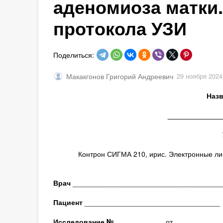
аденомиоза матки.
протокола УЗИ
Поделиться:
Макакгонов Григорий Андреевич
29 ноября 2024
Назв
_____________
Контрон СИГМА 210, ирис. Электронные лин
Врач
_____________________________________
Пациент
__________________________________
Исследование № ____________
от __.__.____