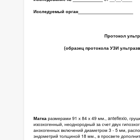
Исследуемый орган
______________________
Протокол ультр
(образец протокола УЗИ ультраз
Матка
размерами 91 х 84 х 49 мм., anteflexio, г
изоэхогенный, неоднородный за счет двух гипоэхог
анэхогенных включений диаметром 3 - 5 мм, расп
эндометрий толщиной 18 мм., в просвете дополни