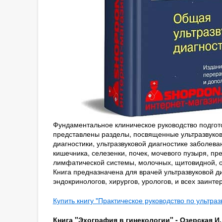
Фундаментальное клиническое руководство подгото
представлены разделы, посвященные ультразвуков
диагностики, ультразвуковой диагностике заболе
кишечника, селезенки, почек, мочевого пузыря, п
лимфатической системы, молочных, щитовидной, о
Книга предназначена для врачей ультразвуковой ди
эндокринологов, хирургов, урологов, и всех заинт
Купить книгу "Практическое руководство по ультраз
Книга "Эхография в гинекологии" - Озерская И.