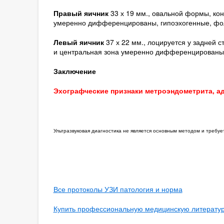
Правый яичник
33 х 19 мм., овальной формы, ко
умеренно дифференцированы, гипоэхогенные, фо
Левый яичник
37 х 22 мм., лоцируется у задней 
и центральная зона умеренно дифференцированы,
Заключение
Эхографческие признаки метроэндометрита, ад
Ультразвуковая диагностика не является основным методом и требу
Все протоколы УЗИ патология и норма
Купить профессиональную медицинскую литературу