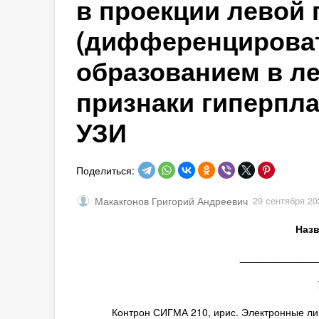
в проекции левой
(дифференцироват
образованием в ле
признаки гиперпла
УЗИ
Поделиться:
Макакгонов Григорий Андреевич
29 сентября 20
Назв
_____________
Контрон СИГМА 210, ирис. Электронные лин