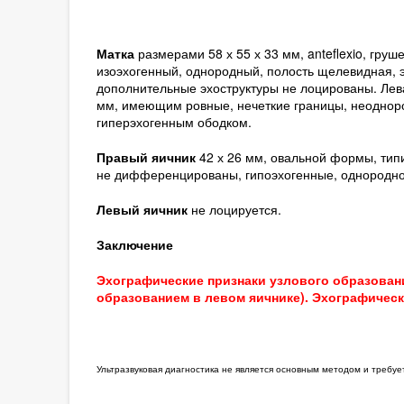
Матка
размерами 58 х 55 х 33 мм, anteflexio, гр
изоэхогенный, однородный, полость щелевидная, э
дополнительные эхоструктуры не лоцированы. Лев
мм, имеющим ровные, нечеткие границы, неодноро
гиперэхогенным ободком.
Правый яичник
42 х 26 мм, овальной формы, тип
не дифференцированы, гипоэхогенные, однородно
Левый яичник
не лоцируется.
Заключение
Эхографические признаки узлового образован
образованием в левом яичнике). Эхографическ
Ультразвуковая диагностика не является основным методом и требу