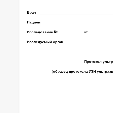
Врач
_____________________________________
Пациент
__________________________________
Исследование № ____________
от __.__.____
Исследуемый орган
______________________
Протокол ультр
(образец протокола УЗИ ультраз