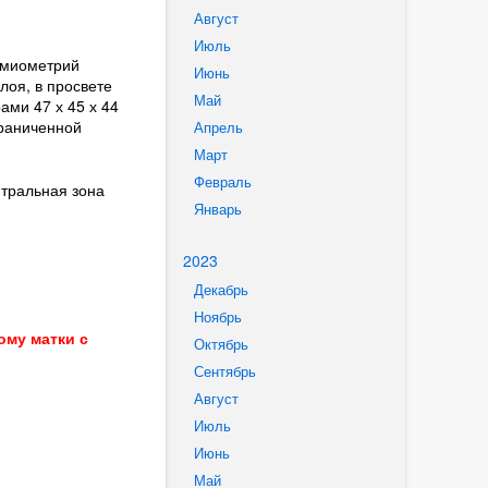
Август
Июль
, миометрий
Июнь
лоя, в просвете
Май
ми 47 х 45 х 44
граниченной
Апрель
Март
Февраль
нтральная зона
Январь
2023
Декабрь
Ноябрь
му матки с
Октябрь
Сентябрь
Август
Июль
Июнь
Май