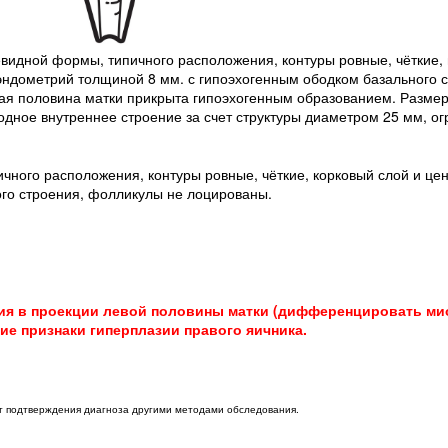
ушевидной формы, типичного расположения, контуры ровные, чёткие
ндометрий толщиной 8 мм. с гипоэхогенным ободком базального с
ая половина матки прикрыта гипоэхогенным образованием. Размера
дное внутреннее строение за счет структуры диаметром 25 мм, о
ичного расположения, контуры ровные, чёткие, корковый слой и це
го строения, фолликулы не лоцированы.
ия в проекции левой половины матки (дифференцировать мио
ие признаки гиперплазии правого яичника.
ет подтверждения диагноза другими методами обследования.