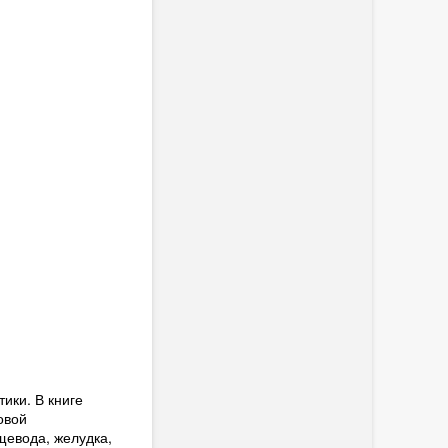
ики. В книге
овой
щевода, желудка,