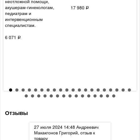
неотложной помощи,
У
акушерам-гинекологам,
п
17 980
Р
педиатрам и
д
интервенционным
с
специалистам.
у
в
к
6 071
Р
6
Отзывы
дреевич
27 июля 2024 14:48
Андреевич
27 июля 20
отзыв к
Макакгонов Григорий, отзыв к
Макакгонов 
товару
товару