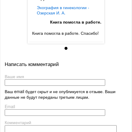
логии -
Эхография в гинекологии -
Эхографи
Озерская И. А.
Озерская 
ла в работе.
Книга помогла в работе.
Кн
е. Спасибо!
Книга помогла в работе. Спасибо!
Книга помог
Написать комментарий
Ваше имя
Ваш email будет скрыт и не опубликуется в отзыве. Ваши
данные не будут переданы третьим лицам.
Email
Комментарий