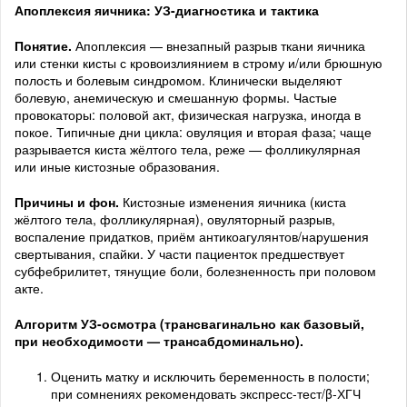
Апоплексия яичника: УЗ-диагностика и тактика
Понятие.
Апоплексия — внезапный разрыв ткани яичника
или стенки кисты с кровоизлиянием в строму и/или брюшную
полость и болевым синдромом. Клинически выделяют
болевую, анемическую и смешанную формы. Частые
провокаторы: половой акт, физическая нагрузка, иногда в
покое. Типичные дни цикла: овуляция и вторая фаза; чаще
разрывается киста жёлтого тела, реже — фолликулярная
или иные кистозные образования.
Причины и фон.
Кистозные изменения яичника (киста
жёлтого тела, фолликулярная), овуляторный разрыв,
воспаление придатков, приём антикоагулянтов/нарушения
свертывания, спайки. У части пациенток предшествует
субфебрилитет, тянущие боли, болезненность при половом
акте.
Алгоритм УЗ-осмотра (трансвагинально как базовый,
при необходимости — трансабдоминально).
Оценить матку и исключить беременность в полости;
при сомнениях рекомендовать экспресс-тест/β-ХГЧ