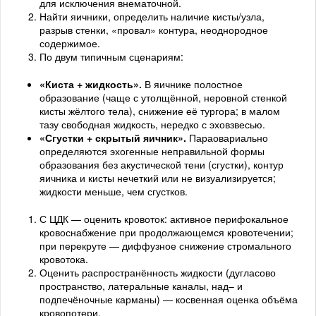
для исключения внематочной.
Найти яичники, определить наличие кисты/узла,
разрыв стенки, «провал» контура, неоднородное
содержимое.
По двум типичным сценариям:
«Киста + жидкость».
В яичнике полостное
образование (чаще с утолщённой, неровной стенкой
кисты жёлтого тела), снижение её тургора; в малом
тазу свободная жидкость, нередко с эховзвесью.
«Сгустки + скрытый яичник».
Параовариально
определяются эхогенные неправильной формы
образования без акустической тени (сгустки), контур
яичника и кисты нечеткий или не визуализируется;
жидкости меньше, чем сгустков.
С ЦДК — оценить кровоток: активное перифокальное
кровоснабжение при продолжающемся кровотечении;
при перекруте — диффузное снижение стромального
кровотока.
Оценить распространённость жидкости (дугласово
пространство, латеральные каналы, над– и
подпечёночные карманы) — косвенная оценка объёма
кровопотери.