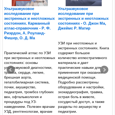
-
Ультразвуковое
Ультразвуковое
А
исследование при
исследование при
э
экстренных и неотложных
экстренных и неотложных
в
состояниях. Карманный
состояниях - О. Джон Ма,
К
атлас-справочник - Р. Ф.
Джеймс Р. Матир
п
Риэрдон, А. Роуланд-
О
Фишер, О. Д. Ма
УЗИ при неотложных и
ы
экстренных состояниях. Книга
В
,
Практический атлас по УЗИ
содержит большое
и
при экстренных и неотложных
количество иллюстративного
п
состояниях: основы
материала и дает
в
ультразвуковой диагностики,
практические навыки для
п
травма, сердце, легкие,
применения при оказании
о
и
брюшная аорта,
медицинской помощи.
с
гепатобилиарная система,
Подробно рассмотрены
г
почки, акушерство,
оборудование и настройки,
п
педиатрия, тромбоз глубоких
эхокардиография, травма,
с
вен, офтальмология и
острая боль в животе,
и
процедуры под УЗ-
сосудистый доступ, а также
п
наведением. Полезен врачам
разделы по акушерству и
о
УЗД, рентгенологам, врачам
педиатрии.
к