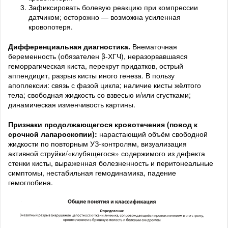
Зафиксировать болевую реакцию при компрессии
датчиком; осторожно — возможна усиленная
кровопотеря.
Дифференциальная диагностика.
Внематочная
беременность (обязателен β-ХГЧ), неразорвавшаяся
геморрагическая киста, перекрут придатков, острый
аппендицит, разрыв кисты иного генеза. В пользу
апоплексии: связь с фазой цикла; наличие кисты жёлтого
тела; свободная жидкость со взвесью и/или сгустками;
динамическая изменчивость картины.
Признаки продолжающегося кровотечения (повод к
срочной лапароскопии):
нарастающий объём свободной
жидкости по повторным УЗ-контролям, визуализация
активной струйки/«клубящегося» содержимого из дефекта
стенки кисты, выраженная болезненность и перитонеальные
симптомы, нестабильная гемодинамика, падение
гемоглобина.