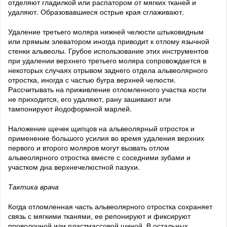
отделяют гладилкой или распатором от мягких тканей и
удаляют. Образовавшиеся острые края сглаживают.
Удаление третьего моляра нижней челюсти штыковидным
или прямым элеватором иногда приводит к отлому язычной
стенки альвеолы. Грубое использование этих инструментов
при удалении верхнего третьего моляра сопровождается в
некоторых случаях отрывом заднего отдела альвеолярного
отростка, иногда с частью бугра верхней челюсти.
Рассчитывать на приживление отломленного участка кости
не приходится, его удаляют, рану зашивают или
тампонируют йодоформной марлей.
Наложение щечек щипцов на альвеолярный отросток и
применение большого усилия во время удаления верхних
первого и второго моляров могут вызвать отлом
альвеолярного отростка вместе с соседними зубами и
участком дна верхнечелюстной пазухи.
Тактика врача
Когда отломленная часть альвеолярного отростка сохраняет
связь с мягкими тканями, ее репонируют и фиксируют
проволочной или пластмассовой шиной. В остальных