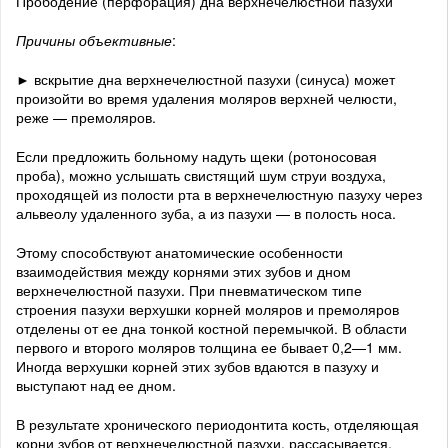
Прободение (перфорация) дна верхнечелюстной пазухи
Причины объективные
:
► вскрытие дна верхнечелюстной пазухи (синуса) может
произойти во время удаления моляров верхней челюсти,
реже — премоляров.
Если предложить больному надуть щеки (ротоносовая
проба), можно услышать свистящий шум струи воздуха,
проходящей из полости рта в верхнечелюстную пазуху через
альвеолу удаленного зуба, а из пазухи — в полость носа.
Этому способствуют анатомические особенности
взаимодействия между корнями этих зубов и дном
верхнечелюстной пазухи. При пневматическом типе
строения пазухи верхушки корней моляров и премоляров
отделены от ее дна тонкой костной перемычкой. В области
первого и второго моляров толщина ее бывает 0,2—1 мм.
Иногда верхушки корней этих зубов вдаются в пазуху и
выступают над ее дном.
В результате хронического периодонтита кость, отделяющая
корни зубов от верхнечелюстной пазухи, рассасывается,