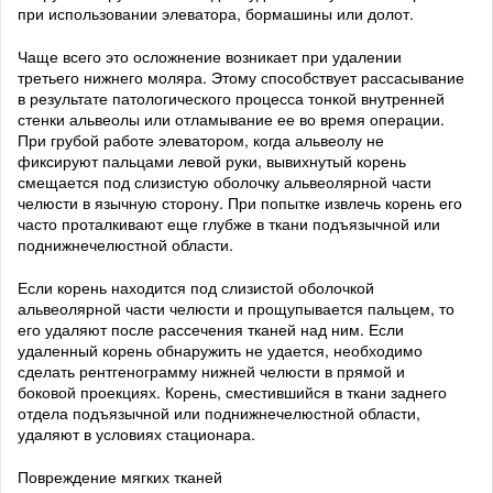
при использовании элеватора, бормашины или долот.
Чаще всего это осложнение возникает при удалении
третьего нижнего моляра. Этому способствует рассасывание
в результате патологического процесса тонкой внутренней
стенки альвеолы или отламывание ее во время операции.
При грубой работе элеватором, когда альвеолу не
фиксируют пальцами левой руки, вывихнутый корень
смещается под слизистую оболочку альвеолярной части
челюсти в язычную сторону. При попытке извлечь корень его
часто проталкивают еще глубже в ткани подъязычной или
поднижнечелюстной области.
Если корень находится под слизистой оболочкой
альвеолярной части челюсти и прощупывается пальцем, то
его удаляют после рассечения тканей над ним. Если
удаленный корень обнаружить не удается, необходимо
сделать рентгенограмму нижней челюсти в прямой и
боковой проекциях. Корень, сместившийся в ткани заднего
отдела подъязычной или поднижнечелюстной области,
удаляют в условиях стационара.
Повреждение мягких тканей