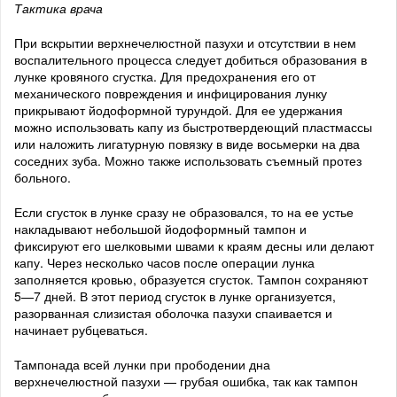
Тактика врача
При вскрытии верхнечелюстной пазухи и отсутствии в нем
воспалительного процесса следует добиться образования в
лунке кровяного сгустка. Для предохранения его от
механического повреждения и инфицирования лунку
прикрывают йодоформной турундой. Для ее удержания
можно использовать капу из быстротвердеющий пластмассы
или наложить лигатурную повязку в виде восьмерки на два
соседних зуба. Можно также использовать съемный протез
больного.
Если сгусток в лунке сразу не образовался, то на ее устье
накладывают небольшой йодоформный тампон и
фиксируют его шелковыми швами к краям десны или делают
капу. Через несколько часов после операции лунка
заполняется кровью, образуется сгусток. Тампон сохраняют
5—7 дней. В этот период сгусток в лунке организуется,
разорванная слизистая оболочка пазухи спаивается и
начинает рубцеваться.
Тампонада всей лунки при прободении дна
верхнечелюстной пазухи — грубая ошибка, так как тампон