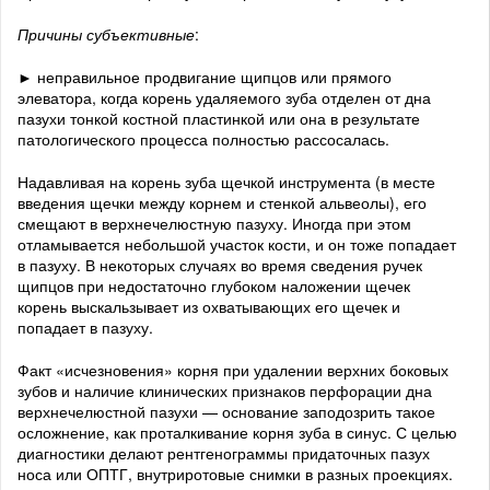
Причины субъективные
:
► неправильное продвигание щипцов или прямого
элеватора, когда корень удаляемого зуба отделен от дна
пазухи тонкой костной пластинкой или она в результате
патологического процесса полностью рассосалась.
Надавливая на корень зуба щечкой инструмента (в месте
введения щечки между корнем и стенкой альвеолы), его
смещают в верхнечелюстную пазуху. Иногда при этом
отламывается небольшой участок кости, и он тоже попадает
в пазуху. В некоторых случаях во время сведения ручек
щипцов при недостаточно глубоком наложении щечек
корень выскальзывает из охватывающих его щечек и
попадает в пазуху.
Факт «исчезновения» корня при удалении верхних боковых
зубов и наличие клинических признаков перфорации дна
верхнечелюстной пазухи — основание заподозрить такое
осложнение, как проталкивание корня зуба в синус. С целью
диагностики делают рентгенограммы придаточных пазух
носа или ОПТГ, внутриротовые снимки в разных проекциях.