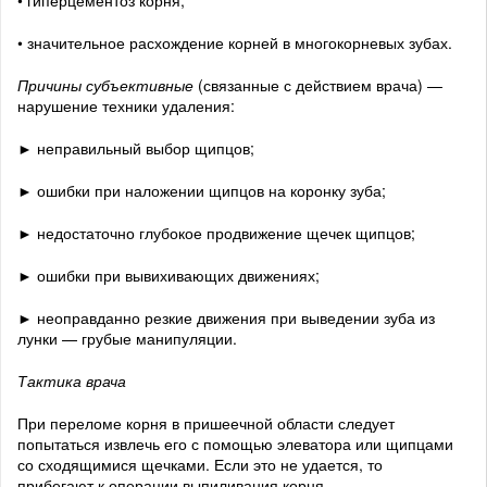
• гиперцементоз корня;
• значительное расхождение корней в многокорневых зубах.
Причины субъективные
(связанные с действием врача) —
нарушение техники удаления:
► неправильный выбор щипцов;
► ошибки при наложении щипцов на коронку зуба;
► недостаточно глубокое продвижение щечек щипцов;
► ошибки при вывихивающих движениях;
► неоправданно резкие движения при выведении зуба из
лунки — грубые манипуляции.
Тактика врача
При переломе корня в пришеечной области следует
попытаться извлечь его с помощью элеватора или щипцами
со сходящимися щечками. Если это не удается, то
прибегают к операции выпиливания корня.