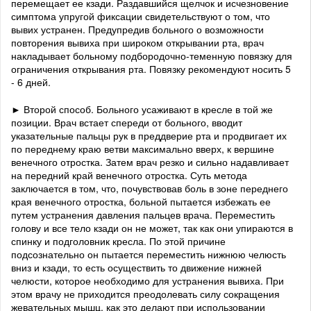
перемещает ее кзади. Раздавшийся щелчок и исчезновение
симптома упругой фиксации свидетельствуют о том, что
вывих устранен. Предупредив больного о возможности
повторения вывиха при широком открывании рта, врач
накладывает больному подбородочно-теменную повязку для
ограничения открывания рта. Повязку рекомендуют носить 5
- 6 дней.
► Второй способ. Больного усаживают в кресле в той же
позиции. Врач встает спереди от больного, вводит
указательные пальцы рук в преддверие рта и продвигает их
по переднему краю ветви максимально вверх, к вершине
венечного отростка. Затем врач резко и сильно надавливает
на передний край венечного отростка. Суть метода
заключается в том, что, почувствовав боль в зоне переднего
края венечного отростка, больной пытается избежать ее
путем устранения давления пальцев врача. Переместить
голову и все тело кзади он не может, так как они упираются в
спинку и подголовник кресла. По этой причине
подсознательно он пытается переместить нижнюю челюсть
вниз и кзади, то есть осуществить то движение нижней
челюсти, которое необходимо для устранения вывиха. При
этом врачу не приходится преодолевать силу сокращения
жевательных мышц, как это делают при использовании