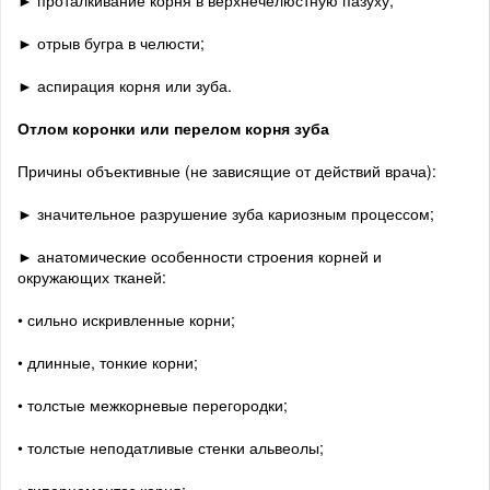
► проталкивание корня в верхнечелюстную пазуху;
► отрыв бугра в челюсти;
► аспирация корня или зуба.
Отлом коронки или перелом корня зуба
Причины объективные (не зависящие от действий врача):
► значительное разрушение зуба кариозным процессом;
► анатомические особенности строения корней и
окружающих тканей:
• сильно искривленные корни;
• длинные, тонкие корни;
• толстые межкорневые перегородки;
• толстые неподатливые стенки альвеолы;