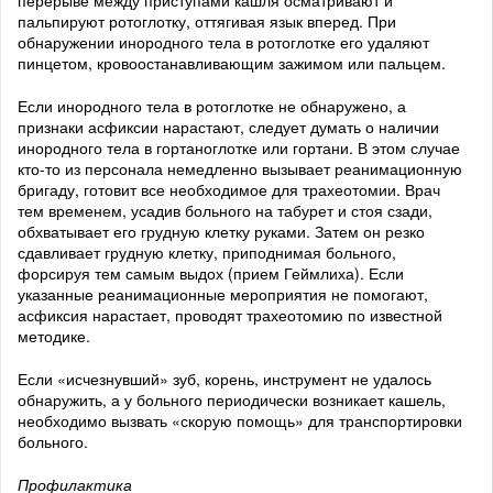
перерыве между приступами кашля осматривают и
пальпируют ротоглотку, оттягивая язык вперед. При
обнаружении инородного тела в ротоглотке его удаляют
пинцетом, кровоостанавливающим зажимом или пальцем.
Если инородного тела в ротоглотке не обнаружено, а
признаки асфиксии нарастают, следует думать о наличии
инородного тела в гортаноглотке или гортани. В этом случае
кто-то из персонала немедленно вызывает реанимационную
бригаду, готовит все необходимое для трахеотомии. Врач
тем временем, усадив больного на табурет и стоя сзади,
обхватывает его грудную клетку руками. Затем он резко
сдавливает грудную клетку, приподнимая больного,
форсируя тем самым выдох (прием Геймлиха). Если
указанные реанимационные мероприятия не помогают,
асфиксия нарастает, проводят трахеотомию по известной
методике.
Если «исчезнувший» зуб, корень, инструмент не удалось
обнаружить, а у больного периодически возникает кашель,
необходимо вызвать «скорую помощь» для транспортировки
больного.
Профилактика