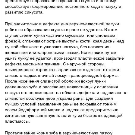
препятствует образованию кровяного сгустка и поэтому
способствует формированию постоянного хода в пазуху и
развитию синусита.
При значительном дефекте дна верхнечелюстной пазухи
добиться образования сгустка в ране не удается. В этом
случае стенки лунки частично скусывают или спиливают
фрезой, сглаживают острые выступы кости, края десны над
лункой сближают и ушивают наглухо, без натяжения
шелковыми или капроновыми швами. Если таким путем
ушить лунку не удается, производят пластическое закрытие
дефекта местными тканями. С наружной стороны
альвеолярного отростка выкраивают и отделяют от кости
слизисто-надкостничный лоскут трапециевидной формы.
После иссечения слизистой оболочки вокруг лунки
удаленного зуба и рассечения надкостницы у основания
лоскута его перемещают на область дефекта и подшивают к
слизистой оболочке нёба и краям раны. Для создания
лучших условий заживления раны ее покрывают тонким
слоем йодоформной марли и надевают предварительно
изготовленную защитную пластинку из быстротвердеющей
пластмассы.
Проталкивание корня зуба в верхнечелюстную пазуху