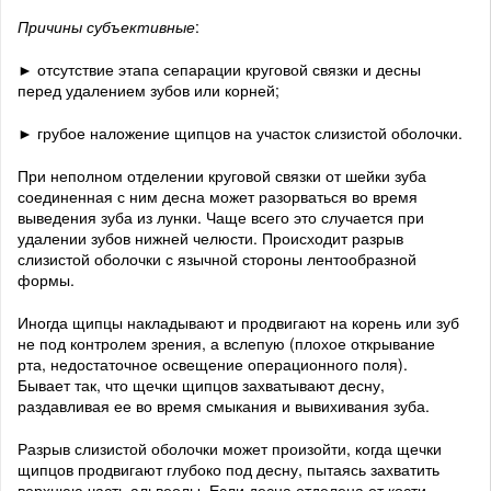
Причины субъективные
:
► отсутствие этапа сепарации круговой связки и десны
перед удалением зубов или корней;
► грубое наложение щипцов на участок слизистой оболочки.
При неполном отделении круговой связки от шейки зуба
соединенная с ним десна может разорваться во время
выведения зуба из лунки. Чаще всего это случается при
удалении зубов нижней челюсти. Происходит разрыв
слизистой оболочки с язычной стороны лентообразной
формы.
Иногда щипцы накладывают и продвигают на корень или зуб
не под контролем зрения, а вслепую (плохое открывание
рта, недостаточное освещение операционного поля).
Бывает так, что щечки щипцов захватывают десну,
раздавливая ее во время смыкания и вывихивания зуба.
Разрыв слизистой оболочки может произойти, когда щечки
щипцов продвигают глубоко под десну, пытаясь захватить
верхнюю часть альвеолы. Если десна отделена от кости