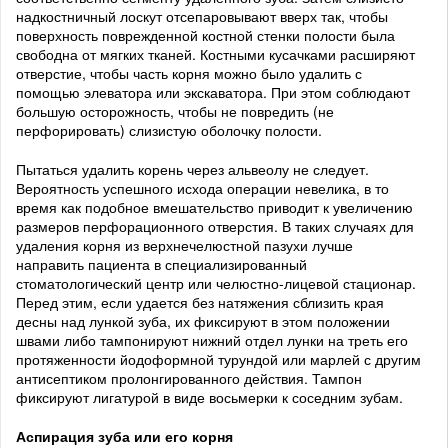
надкостничный лоскут отсепаровывают вверх так, чтобы
поверхность поврежденной костной стенки полости была
свободна от мягких тканей. Костными кусачками расширяют
отверстие, чтобы часть корня можно было удалить с
помощью элеватора или экскаватора. При этом соблюдают
большую осторожность, чтобы не повредить (не
перфорировать) слизистую оболочку полости.
Пытаться удалить корень через альвеолу не следует.
Вероятность успешного исхода операции невелика, в то
время как подобное вмешательство приводит к увеличению
размеров перфорационного отверстия. В таких случаях для
удаления корня из верхнечелюстной пазухи лучше
направить пациента в специализированный
стоматологический центр или челюстно-лицевой стационар.
Перед этим, если удается без натяжения сблизить края
десны над лункой зуба, их фиксируют в этом положении
швами либо тампонируют нижний отдел лунки на треть его
протяженности йодоформной турундой или марлей с другим
антисептиком пролонгированного действия. Тампон
фиксируют лигатурой в виде восьмерки к соседним зубам.
Аспирация зуба или его корня