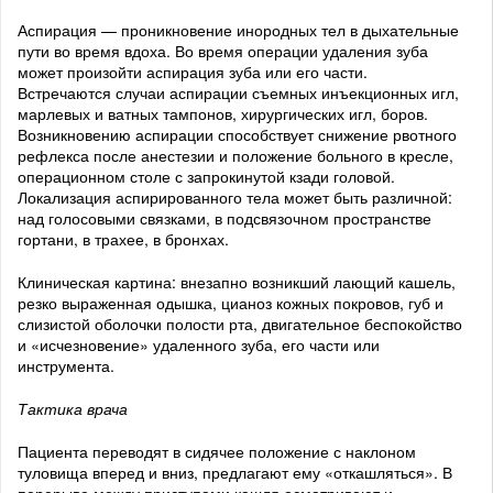
Аспирация — проникновение инородных тел в дыхательные
пути во время вдоха. Во время операции удаления зуба
может произойти аспирация зуба или его части.
Встречаются случаи аспирации съемных инъекционных игл,
марлевых и ватных тампонов, хирургических игл, боров.
Возникновению аспирации способствует снижение рвотного
рефлекса после анестезии и положение больного в кресле,
операционном столе с запрокинутой кзади головой.
Локализация аспирированного тела может быть различной:
над голосовыми связками, в подсвязочном пространстве
гортани, в трахее, в бронхах.
Клиническая картина: внезапно возникший лающий кашель,
резко выраженная одышка, цианоз кожных покровов, губ и
слизистой оболочки полости рта, двигательное беспокойство
и «исчезновение» удаленного зуба, его части или
инструмента.
Тактика врача
Пациента переводят в сидячее положение с наклоном
туловища вперед и вниз, предлагают ему «откашляться». В