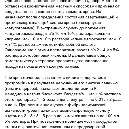
Общие способы остановки кровотечения. Одновременно с
остановкой кро-вотечения местными способами применяют
средства, повышающие свертываемость крови. Их
назначают после определения состояния свертывающей и
противосвертывающей систем крови (развернутая
коагулограмма). В экстренных случаях до получения
коагулограммы вводят в/в 10 мл 10% раствора кальция
хлорида, или 10 мл 10% раствора кальция глюконата, или 10
мл 1% раствора аминометилбензойной кислоты.
Одновременно с этими препаратами вводят в/в 2—4 мл 5%
раствора аскорбиновой кислоты. В дальнейшем общую
гемостатическую терапию проводят целенаправленно,
исходя из показателей коагулограммы.
При кровотечении, связанном с низким содержанием
протромбина в результате нарушения его синтеза печенью
(гепатит, цирроз), назначают аналог витамина К —
менадиона натрия бисульфит. Вводят в/м 1 мл 1 % раствора
этого препарата 1—2 раза в день, внутрь — по 0,015 г 2 раза
в день. При повышенном уровне фибринолитической
активности крови назначают аминокапроновую кислоту
внутрь по 2—3 г 3—5 раз в день или в/в капельно по 100 мл
5% раствора. При повышенной проницаемости сосудистой
стенки и кровотечении, связанном с передозировкой