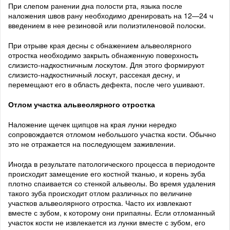
При слепом ранении дна полости рта, языка после
наложения швов рану необходимо дренировать на 12—24 ч
введением в нее резиновой или полиэтиленовой полоски.
При отрыве края десны с обнажением альвеолярного
отростка необходимо закрыть обнаженную поверхность
слизисто-надкостничным лоскутом. Для этого формируют
слизисто-надкостничный лоскут, рассекая десну, и
перемещают его в область дефекта, после чего ушивают.
Отлом участка альвеолярного отростка
Наложение щечек щипцов на края лунки нередко
сопровождается отломом небольшого участка кости. Обычно
это не отражается на последующем заживлении.
Иногда в результате патологического процесса в периодонте
происходит замещение его костной тканью, и корень зуба
плотно спаивается со стенкой альвеолы. Во время удаления
такого зуба происходит отлом различных по величине
участков альвеолярного отростка. Часто их извлекают
вместе с зубом, к которому они припаяны. Если отломанный
участок кости не извлекается из лунки вместе с зубом, его