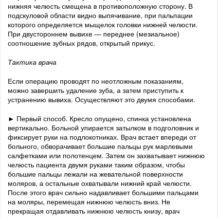
нижняя челюсть смещена в противоположную сторону. В
подскуловой области видно выпячивание, при пальпации
которого определяется мыщелок головки нижней челюсти.
При двустороннем вывихе — переднее (мезиальное)
соотношение зубных рядов, открытый прикус.
Тактика врача
Если операцию проводят по неотложным показаниям,
можно завершить удаление зуба, а затем приступить к
устранению вывиха. Осуществляют это двумя способами.
► Первый способ. Кресло опущено, спинка установлена
вертикально. Больной упирается затылком в подголовник и
фиксирует руки на подлокотниках. Врач встает впереди от
больного, обворачивает большие пальцы рук марлевыми
салфетками или полотенцем. Затем он захватывает нижнюю
челюсть пациента двумя руками таким образом, чтобы
большие пальцы лежали на жевательной поверхности
моляров, а остальные охватывали нижний край челюсти.
После этого врач сильно надавливает большими пальцами
на моляры, перемещая нижнюю челюсть вниз. Не
прекращая отдавливать нижнюю челюсть книзу, врач