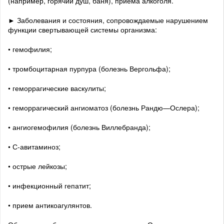
(например, горячий душ, баня), приема алкоголя.
► Заболевания и состояния, сопровождаемые нарушением
функции свертывающей системы организма:
• гемофилия;
• тромбоцитарная пурпура (болезнь Вергольфа);
• геморрагические васкулиты;
• геморрагический ангиоматоз (болезнь Рандю—Ослера);
• ангиогемофилия (болезнь Виллебранда);
• С-авитаминоз;
• острые лейкозы;
• инфекционный гепатит;
• прием антикоагулянтов.