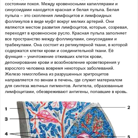
состоянии покоя. Между кровеносными капиллярами и
синусоидами находится красная и белая пульпа. Белая
пульпа – это скопления лимфоцитов и лимфоидных
фолликулов в виде муфт вокруг мелких артерий. Они
являются местом развития лимфоцитов, которые, созревая,
переходят в кровеносное русло. Красная пульпа заполняет
все пространство между фолликулами, синусоидами и
трабекулами. Она состоит из ретикулярной ткани, в которой
содержатся клетки крови и соединительной ткани. Её
функция – уничтожение отживших клеток крови,
депонирование крови и возобновление кроветворения у
взрослого человека вовремя некоторых заболеваний.
Железо гемоглобина из разрушенных эритроцитов
направляется по венам в печень, где служит материалом
для синтеза желчных пигментов. Антитела, образованные
лимфоцитами, обезвреживают антигены, попавшие в кровь.