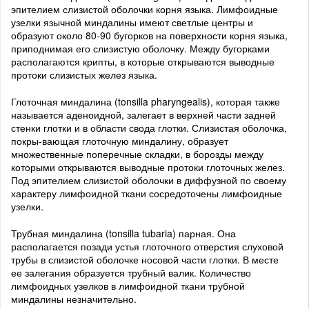
эпителием слизистой оболочки корня языка. Лимфоидные
узелки язычной миндалины имеют светлые центры и
образуют около 80-90 бугорков на поверхности корня языка,
приподнимая его слизистую оболочку. Между бугорками
располагаются крипты, в которые открываются выводные
протоки слизистых желез языка.
Глоточная миндалина (tonsilla pharyngealis), которая также
называется аденоидной, залегает в верхней части задней
стенки глотки и в области свода глотки. Слизистая оболочка,
покры-вающая глоточную миндалину, образует
множественные поперечные складки, в борозды между
которыми открываются выводные протоки глоточных желез.
Под эпителием слизистой оболочки в диффузной по своему
характеру лимфоидной ткани сосредоточены лимфоидные
узелки.
Трубная миндалина (tonsilla tubaria) парная. Она
располагается позади устья глоточного отверстия слуховой
трубы в слизистой оболочке носовой части глотки. В месте
ее залегания образуется трубный валик. Количество
лимфоидных узелков в лимфоидной ткани трубной
миндалины незначительно.