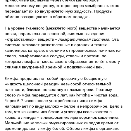
межклеточному веществу, которое через мембраны клеток
пересылает их во внутриклеточную жидкость. Продукты
обмена возвращаются в обратном порядке.
На уровне тканевого (межклеточного) вещества начинается
новая, параллельная венозной, система выведения
«отработанных» веществ –
лимфатическая система.
Эта
система включает разветвленные в органах и тканях
капилляры, которые, в отличие от кровеносных, начинаются
слепо, лимфатические сосуды, стволы и протоки, по
которым лимфа от места своего образования течёт к месту
слияния внутренней яремной и подключичной вен.
Лимфа представляет собой прозрачную бесцветную
жидкость щелочной реакции невысокой относительной
плотности, близкая по составу к плазме крови. Поэтому
слово лимфа переводится с лат. как lympha – чистая вода.
Через 6-7 часов после употребления пищи лимфа
напоминает по виду молоко – белое и непрозрачное. Дело в
том, что из кишечника белки и углеводы всасываются в
кровь, а липиды – в лимфокапилляры ворсинок кишечника.
Мельчайшие капельки эмульгированных липидов время от
времени делают лимфу белой. Объем лимфы в организме