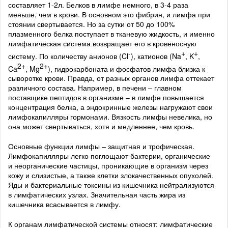
составляет 1-2л. Белков в лимфе немного, в 3-4 раза
меньше, чем в крови. В основном это фибрин, и лимфа при
стоянии свертывается. Но за сутки от 50 до 100%
плазменного белка поступает в тканевую жидкость, и именно
лимфатическая система возвращает его в кровеносную
-
+
+
систему. По количеству анионов (Cl
), катионов (Na
, K
,
2+
2+
Ca
, Mg
), гидрокарбоната и фосфатов лимфа близка к
сыворотке крови. Правда, от разных органов лимфа оттекает
различного состава. Например, в печени – главном
поставщике пептидов в организме – в лимфе повышается
концентрация белка, а эндокринные железы нагружают свои
лимфокапилляры гормонами. Вязкость лимфы невелика, но
она может свертываться, хотя и медленнее, чем кровь.
Основные функции лимфы – защитная и трофическая.
Лимфокапилляры легко поглощают бактерии, органические
и неорганические частицы, проникающие в организм через
кожу и слизистые, а также клетки злокачественных опухолей.
Яды и бактериальные токсины из кишечника нейтрализуются
в лимфатических узлах. Значительная часть жира из
кишечника всасывается в лимфу.
К органам лимфатической системы относят: лимфатические