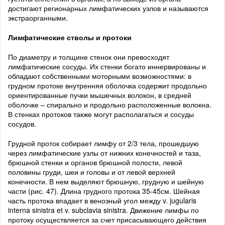
достигают регионарных лимфатических узлов и называются
экстраорганными.
Лимфатические стволы и протоки
По диаметру и толщине стенок они превосходят
лимфатические сосуды. Их стенки богато иннервированы и
обладают собственными моторными возможностями: в
грудном протоке внутренняя оболочка содержит продольно
ориентированные пучки мышечных волокон, в средней
оболочке – спирально и продольно расположенные волокна.
В стенках протоков также могут располагаться и сосуды
сосудов.
Грудной проток собирает лимфу от 2/3 тела, прошедшую
через лимфатические узлы от нижних конечностей и таза,
брюшной стенки и органов брюшной полости, левой
половины груди, шеи и головы и от левой верхней
конечности. В нем выделяют брюшную, грудную и шейную
части (рис. 47). Длина грудного протока 35-45см. Шейная
часть протока впадает в венозный угол между v. jugularis
interna sinistra et v. subclavia sinistra. Движение лимфы по
протоку осуществляется за счет присасывающего действия