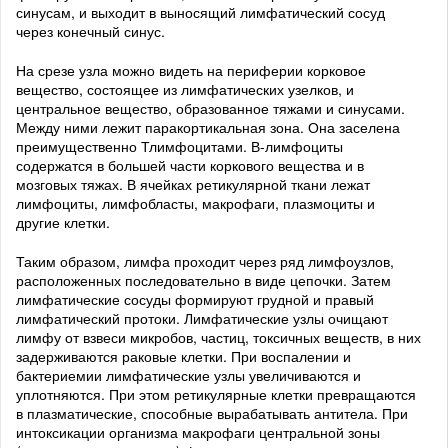
синусам, и выходит в выносящий лимфатический сосуд
через конечный синус.
На срезе узла можно видеть на периферии корковое
вещество, состоящее из лимфатических узелков, и
центральное вещество, образованное тяжами и синусами.
Между ними лежит паракортикальная зона. Она заселена
преимущественно Тлимфоцитами. В-лимфоциты
содержатся в большей части коркового вещества и в
мозговых тяжах. В ячейках ретикулярной ткани лежат
лимфоциты, лимфобласты, макрофаги, плазмоциты и
другие клетки.
Таким образом, лимфа проходит через ряд лимфоузлов,
расположенных последовательно в виде цепочки. Затем
лимфатические сосуды формируют грудной и правый
лимфатический протоки. Лимфатические узлы очищают
лимфу от взвеси микробов, частиц, токсичных веществ, в них
задерживаются раковые клетки. При воспалении и
бактериемии лимфатические узлы увеличиваются и
уплотняются. При этом ретикулярные клетки превращаются
в плазматические, способные вырабатывать антитела. При
интоксикации организма макрофаги центральной зоны