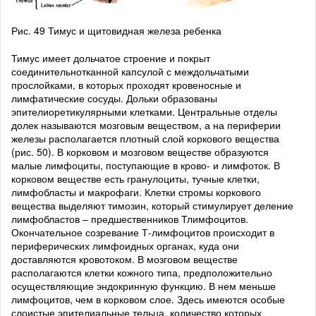
Рис. 49 Тимус и щитовидная железа ребенка
Тимус имеет дольчатое строение и покрыт
соединительнотканной капсулой с междольчатыми
прослойками, в которых проходят кровеносные и
лимфатические сосуды. Дольки образованы
эпителиоретикулярными клетками. Центральные отделы
долек называются мозговым веществом, а на периферии
железы располагается плотный слой коркового вещества
(рис. 50). В корковом и мозговом веществе образуются
малые лимфоциты, поступающие в крово- и лимфоток. В
корковом веществе есть гранулоциты, тучные клетки,
лимфобласты и макрофаги. Клетки стромы коркового
вещества выделяют тимозин, который стимулирует деление
лимфобластов – предшественников Тлимфоцитов.
Окончательное созревание Т-лимфоцитов происходит в
периферических лимфоидных органах, куда они
доставляются кровотоком. В мозговом веществе
располагаются клетки кожного типа, предположительно
осуществляющие эндокринную функцию. В нем меньше
лимфоцитов, чем в корковом слое. Здесь имеются особые
слоистые эпителиальные тельца, количество которых