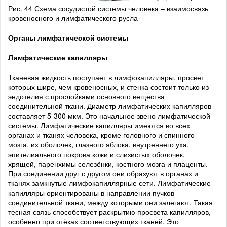
Рис. 44 Схема сосудистой системы человека – взаимосвязь
кровеносного и лимфатического русла
Органы лимфатической системы
Лимфатические капилляры
Тканевая жидкость поступает в лимфокапилляры, просвет
которых шире, чем кровеносных, и стенка состоит только из
эндотелия с прослойками основного вещества
соединительной ткани. Диаметр лимфатических капилляров
составляет 5-300 мкм. Это начальное звено лимфатической
системы. Лимфатические капилляры имеются во всех
органах и тканях человека, кроме головного и спинного
мозга, их оболочек, глазного яблока, внутреннего уха,
эпителиального покрова кожи и слизистых оболочек,
хрящей, паренхимы селезёнки, костного мозга и плаценты.
При соединении друг с другом они образуют в органах и
тканях замкнутые лимфокапиллярные сети. Лимфатические
капилляры ориентированы в направлении пучков
соединительной ткани, между которыми они залегают. Такая
тесная связь способствует раскрытию просвета капилляров,
особенно при отёках соответствующих тканей. Это