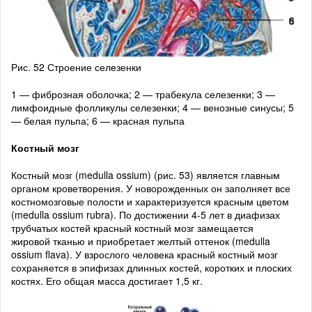
Рис. 52 Строение селезенки
1 — фиброзная оболочка; 2 — трабекула селезенки; 3 —
лимфоидные фолликулы селезенки; 4 — венозные синусы; 5
— белая пульпа; 6 — красная пульпа
Костный мозг
Костный мозг (medulla ossium) (рис. 53) является главным
органом кроветворения. У новорожденных он заполняет все
костномозговые полости и характеризуется красным цветом
(medulla ossium rubra). По достижении 4-5 лет в диафизах
трубчатых костей красный костный мозг замещается
жировой тканью и приобретает желтый оттенок (medulla
ossium flava). У взрослого человека красный костный мозг
сохраняется в эпифизах длинных костей, коротких и плоских
костях. Его общая масса достигает 1,5 кг.