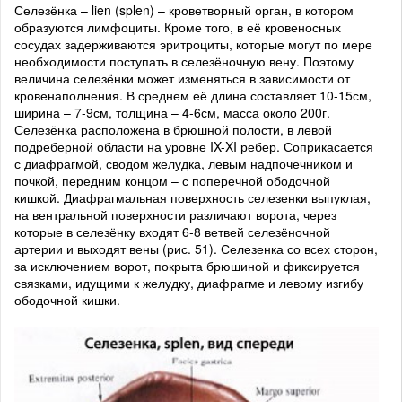
Селезёнка – lien (splen) – кроветворный орган, в котором
образуются лимфоциты. Кроме того, в её кровеносных
сосудах задерживаются эритроциты, которые могут по мере
необходимости поступать в селезёночную вену. Поэтому
величина селезёнки может изменяться в зависимости от
кровенаполнения. В среднем её длина составляет 10-15см,
ширина – 7-9см, толщина – 4-6см, масса около 200г.
Селезёнка расположена в брюшной полости, в левой
подреберной области на уровне IX-XI ребер. Соприкасается
с диафрагмой, сводом желудка, левым надпочечником и
почкой, передним концом – с поперечной ободочной
кишкой. Диафрагмальная поверхность селезенки выпуклая,
на вентральной поверхности различают ворота, через
которые в селезёнку входят 6-8 ветвей селезёночной
артерии и выходят вены (рис. 51). Селезенка со всех сторон,
за исключением ворот, покрыта брюшиной и фиксируется
связками, идущими к желудку, диафрагме и левому изгибу
ободочной кишки.