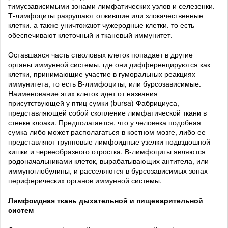
тимусзависимыми зонами лимфатических узлов и селезенки.
Т-лимфоциты разрушают отжившие или злокачественные
клетки, а также уничтожают чужеродные клетки, то есть
обеспечивают клеточный и тканевый иммунитет.
Оставшаяся часть стволовых клеток попадает в другие
органы иммунной системы, где они дифференцируются как
клетки, принимающие участие в гуморальных реакциях
иммунитета, то есть В-лимфоциты, или бурсозависимые.
Наименование этих клеток идет от названия
присутствующей у птиц сумки (bursa) Фабрициуса,
представляющей собой скопление лимфатической ткани в
стенке клоаки. Предполагается, что у человека подобная
сумка либо может располагаться в костном мозге, либо ее
представляют групповые лимфоидные узелки подвздошной
кишки и червеобразного отростка. В-лимфоциты являются
родоначальниками клеток, вырабатывающих антитела, или
иммуноглобулины, и расселяются в бурсозависимых зонах
периферических органов иммунной системы.
Лимфоидная ткань дыхательной и пищеварительной
систем