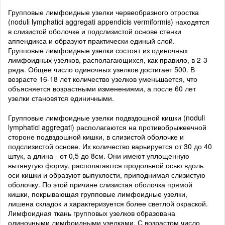
Групповые лимфоидные узелки червеобразного отростка
(noduli lymphatici aggregati appendicis vermiformis) находятся
в слизистой оболочке и подслизистой основе стенки
аппендикса и образуют практически единый слой.
Групповые лимфоидные узелки состоят из одиночных
лимфоидных узелков, располагающихся, как правило, в 2-3
ряда. Общее число одиночных узелков достигает 500. В
возрасте 16-18 лет количество узелков уменьшается, что
объясняется возрастными изменениями, а после 60 лет
узелки становятся единичными.
Групповые лимфоидные узелки подвздошной кишки (noduli
lymphatici aggregati) располагаются на противобрыжеечной
стороне подвздошной кишки, в слизистой оболочке и
подслизистой основе. Их количество варьируется от 30 до 40
штук, а длина - от 0,5 до 8см. Они имеют уплощенную
вытянутую форму, располагаются продольной осью вдоль
оси кишки и образуют выпуклости, приподнимая слизистую
оболочку. По этой причине слизистая оболочка прямой
кишки, покрывающая групповые лимфоидные узелки,
лишена складок и характеризуется более светлой окраской.
Лимфоидная ткань групповых узелков образована
одиночными лимфоидными узелками. С возрастом число