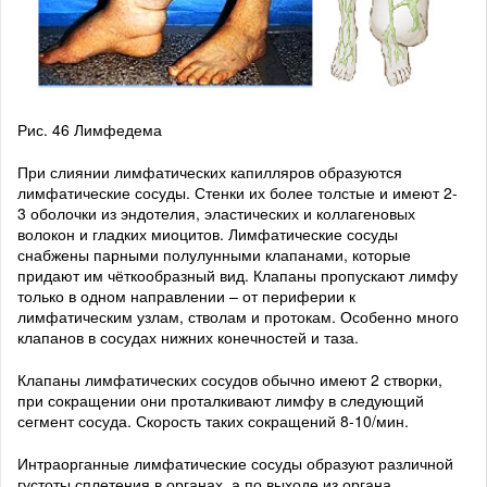
Рис. 46 Лимфедема
При слиянии лимфатических капилляров образуются
лимфатические сосуды. Стенки их более толстые и имеют 2-
3 оболочки из эндотелия, эластических и коллагеновых
волокон и гладких миоцитов. Лимфатические сосуды
снабжены парными полулунными клапанами, которые
придают им чёткообразный вид. Клапаны пропускают лимфу
только в одном направлении – от периферии к
лимфатическим узлам, стволам и протокам. Особенно много
клапанов в сосудах нижних конечностей и таза.
Клапаны лимфатических сосудов обычно имеют 2 створки,
при сокращении они проталкивают лимфу в следующий
сегмент сосуда. Скорость таких сокращений 8-10/мин.
Интраорганные лимфатические сосуды образуют различной
густоты сплетения в органах, а по выходе из органа