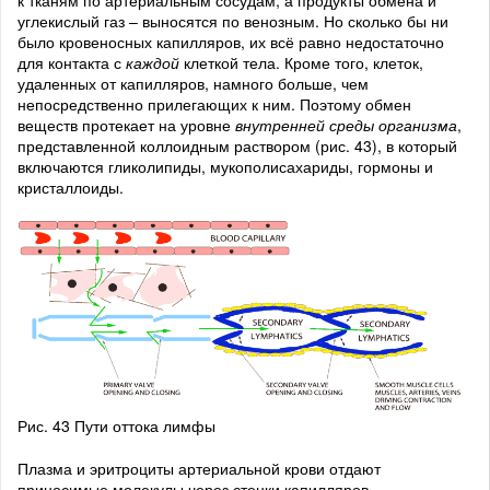
к тканям по артериальным сосудам, а продукты обмена и
углекислый газ – выносятся по венозным. Но сколько бы ни
было кровеносных капилляров, их всё равно недостаточно
для контакта с
каждой
клеткой тела. Кроме того, клеток,
удаленных от капилляров, намного больше, чем
непосредственно прилегающих к ним. Поэтому обмен
веществ протекает на уровне
внутренней среды организма
,
представленной коллоидным раствором (рис. 43), в который
включаются гликолипиды, мукополисахариды, гормоны и
кристаллоиды.
Рис. 43 Пути оттока лимфы
Плазма и эритроциты артериальной крови отдают
приносимые молекулы через стенки капилляров