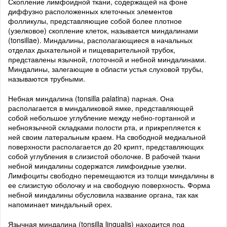
Скопление лимфоидной ткани, содержащей на фоне
диффузно расположенных клеточных элементов
фолликулы, представляющие собой более плотное
(узелковое) скопление клеток, называется миндалинами
(tonsillae). Миндалины, располагающиеся в начальных
отделах дыхательной и пищеварительной трубок,
представлены язычной, глоточной и небной миндалинами.
Миндалины, залегающие в области устья слуховой трубы,
называются трубными.
Небная миндалина (tonsilla palatina) парная. Она
располагается в миндаликовой ямке, представляющей
собой небольшое углубление между небно-гортанной и
небноязычной складками полости рта, и прикрепляется к
ней своим латеральным краем. На свободной медиальной
поверхности располагается до 20 крипт, представляющих
собой углубления в слизистой оболочке. В рабочей ткани
небной миндалины содержатся лимфоидные узелки.
Лимфоциты свободно перемещаются из толщи миндалины в
ее слизистую оболочку и на свободную поверхность. Форма
небной миндалины обусловила название органа, так как
напоминает миндальный орех.
Язычная миндалина (tonsilla lingualis) находится под