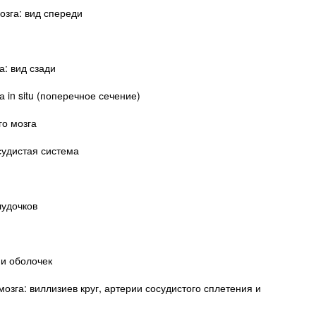
озга: вид спереди
а: вид сзади
 in situ (поперечное сечение)
го мозга
судистая система
лудочков
 и оболочек
озга: виллизиев круг, артерии сосудистого сплетения и