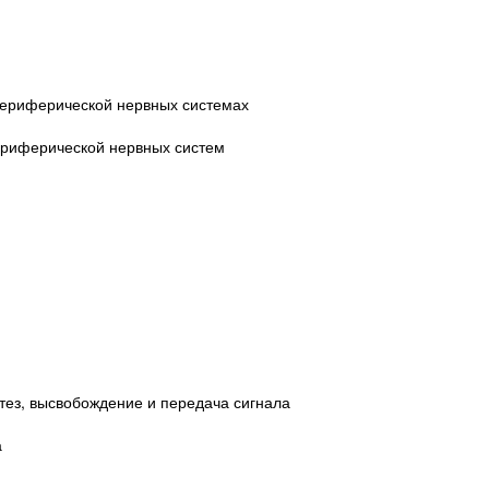
 периферической нервных системах
ериферической нервных систем
тез, высвобождение и передача сигнала
а