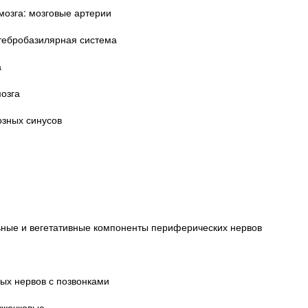
мозга: мозговые артерии
ртебробазилярная система
а
озга
озных синусов
льные и вегетативные компоненты периферических нервов
ых нервов с позвонками
зжечковые