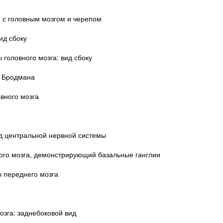
е с головным мозгом и черепом
ид сбоку
головного мозга: вид сбоку
я Бродмана
вного мозга
ид центральной нервной системы
ного мозга, демонстрирующий базальные ганглии
ы переднего мозга
озга: заднебоковой вид