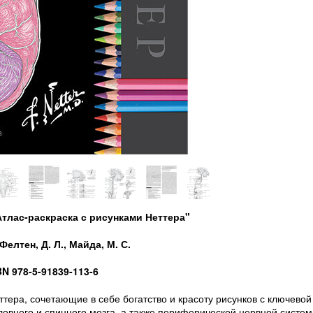
Атлас-раскраска с рисунками Неттера"
елтен, Д. Л., Майда, М. С.
BN 978-5-91839-113-6
тера, сочетающие в себе богатство и красоту рисунков с ключевой
овного и спинного мозга, а также периферической нервной систем