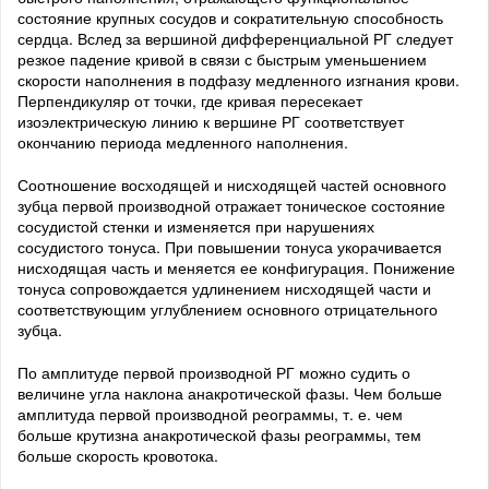
состояние крупных сосудов и сократительную способность
сердца. Вслед за вершиной дифференциальной РГ следует
резкое падение кривой в связи с быстрым уменьшением
скорости наполнения в подфазу медленного изгнания крови.
Перпендикуляр от точки, где кривая пересекает
изоэлектрическую линию к вершине РГ соответствует
окончанию периода медленного наполнения.
Соотношение восходящей и нисходящей частей основного
зубца первой производной отражает тоническое состояние
сосудистой стенки и изменяется при нарушениях
сосудистого тонуса. При повышении тонуса укорачивается
нисходящая часть и меняется ее конфигурация. Понижение
тонуса сопровождается удлинением нисходящей части и
соответствующим углублением основного отрицательного
зубца.
По амплитуде первой производной РГ можно судить о
величине угла наклона анакротической фазы. Чем больше
амплитуда первой производной реограммы, т. е. чем
больше крутизна анакротической фазы реограммы, тем
больше скорость кровотока.