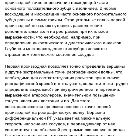
производной точке пересечения нисходящей части
основного положительного зубца с изолинией. В норме
восходящие и нисходящие части основного положительного
зубца равны и симметричны. Отрицательные волны первой
производной позволяют уточнить расположение
дополнительных волн на реограмме при их плохой
выраженности, что необходимо, например, при
определении дикротического и диастолического индексов.
Глубина и местонахождение этих зубцов являются
отражением тонического состояния сосудов.
Первая производная позволяет точно определить вершины
и другие экстремальные точки реографической волны, что
необходимо для соответствующих расчетов при анализе
реографической кривой в тех случаях, когда эти точки трудно
определить визуально: при внутричерепной гипертензии,
выраженном атеросклерозе, значительном повышении
тонуса, явлениях дистонии и пр. Для этого
восстанавливается проекция основных точек первой
производной на реографическую волну. Вершина
дифференциальной РГ указывает на максимальную
скорость наполнения сосудов, и перпендикуляр от нее
соответствует на объемной реограмме окончанию периода
быстрого наполнения, отражающего функциональное