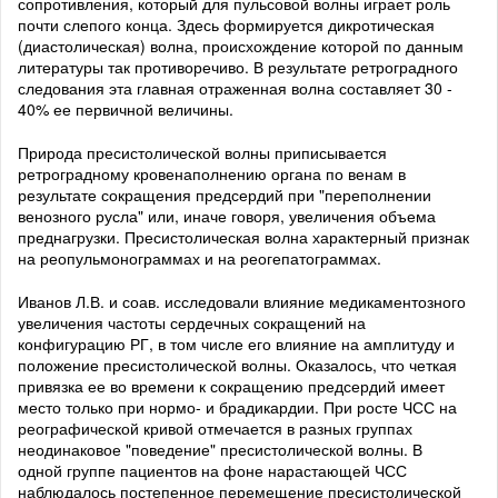
сопротивления, который для пульсовой волны играет роль
почти слепого конца. Здесь формируется дикротическая
(диастолическая) волна, происхождение которой по данным
литературы так противоречиво. В результате ретроградного
следования эта главная отраженная волна составляет 30 -
40% ее первичной величины.
Природа пресистолической волны приписывается
ретроградному кровенаполнению органа по венам в
результате сокращения предсердий при "переполнении
венозного русла" или, иначе говоря, увеличения объема
преднагрузки. Пресистолическая волна характерный признак
на реопульмонограммах и на реогепатограммах.
Иванов Л.В. и соав. исследовали влияние медикаментозного
увеличения частоты сердечных сокращений на
конфигурацию РГ, в том числе его влияние на амплитуду и
положение пресистолической волны. Оказалось, что четкая
привязка ее во времени к сокращению предсердий имеет
место только при нормо- и брадикардии. При росте ЧСС на
реографической кривой отмечается в разных группах
неодинаковое "поведение" пресистолической волны. В
одной группе пациентов на фоне нарастающей ЧСС
наблюдалось постепенное перемещение пресистолической