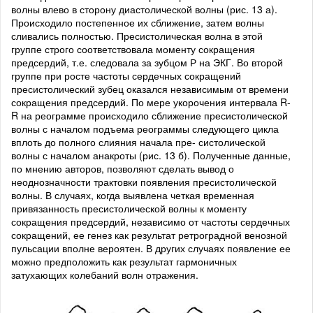
волны влево в сторону диастолической волны (рис. 13 а).
Происходило постепенное их сближение, затем волны
сливались полностью. Пресистолическая волна в этой
группе строго соответствовала моменту сокращения
предсердий, т.е. следовала за зубцом Р на ЭКГ. Во второй
группе при росте частоты сердечных сокращений
пресистолический зубец оказался независимым от времени
сокращения предсердий. По мере укорочения интервала R-
R на реограмме происходило сближение пресистолической
волны с началом подъема реограммы следующего цикла
вплоть до полного слияния начала пре- систолической
волны с началом анакроты (рис. 13 б). Полученные данные,
по мнению авторов, позволяют сделать вывод о
неоднозначности трактовки появления пресистолической
волны. В случаях, когда выявлена четкая временная
привязанность пресистолической волны к моменту
сокращения предсердий, независимо от частоты сердечных
сокращений, ее генез как результат ретроградной венозной
пульсации вполне вероятен. В других случаях появление ее
можно предположить как результат гармоничных
затухающих колебаний волн отражения.