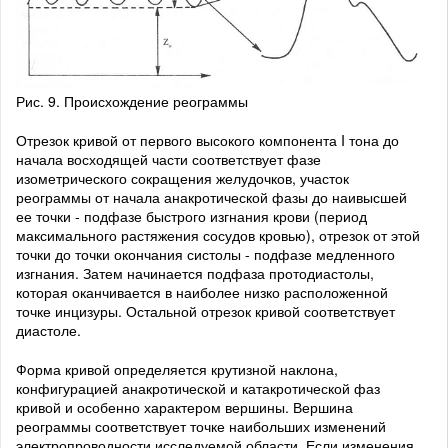
Рис. 9. Происхождение реограммы
Отрезок кривой от первого высокого компонента I тона до
начала восходящей части соответствует фазе
изометрического сокращения желудочков, участок
реограммы от начала анакротической фазы до наивысшей
ее точки - подфазе быстрого изгнания крови (период
максимального растяжения сосудов кровью), отрезок от этой
точки до точки окончания систолы - подфазе медленного
изгнания. Затем начинается подфаза протодиастолы,
которая оканчивается в наиболее низко расположенной
точке инцизуры. Остальной отрезок кривой соответствует
диастоле.
Форма кривой определяется крутизной наклона,
конфигурацией анакротической и катакротической фаз
кривой и особенно характером вершины. Вершина
реограммы соответствует точке наибольших изменений
электропроводности исследуемой области. Если изменения