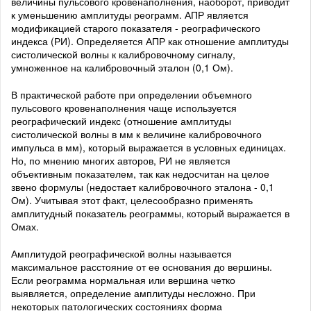
величины пульсового кровенаполнения, наоборот, приводит
к уменьшению амплитуды реограмм. АПР является
модификацией старого показателя - реографического
индекса (РИ). Определяется АПР как отношение амплитуды
систолической волны к калибровочному сигналу,
умноженное на калибровочный эталон (0,1 Ом).
В практической работе при определении объемного
пульсового кровенаполнения чаще используется
реографический индекс (отношение амплитуды
систолической волны в мм к величине калибровочного
импульса в мм), который выражается в условных единицах.
Но, по мнению многих авторов, РИ не является
объективным показателем, так как недосчитан на целое
звено формулы (недостает калибровочного эталона - 0,1
Ом). Учитывая этот факт, целесообразно применять
амплитудный показатель реограммы, который выражается в
Омах.
Амплитудой реографической волны называется
максимальное расстояние от ее основания до вершины.
Если реограмма нормальная или вершина четко
выявляется, определение амплитуды несложно. При
некоторых патологических состояниях форма