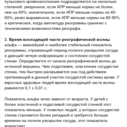
пульсового кровенаполнения подразделяется на несколько
степеней: умеренное, если АПР меньше нормы не более,
чем на 40%; значительное, если АПР меньше нормы на 40-
60%; резко выраженное, если АПР меньше нормы на 60-90%
и критическое, когда амплитуда реограммы граничит с
техническими возможностями реографа.
2.
Время восходящей части реографической волны
альфа — важнейший и наиболее стабильный показатель
реограммы, отражающий период полного раскрытия сосуда
и дающий четкую информацию о состоянии сосудистой
стенки. Определяется от начала реографической волны до
истинной вершины. Чем податливее, эластичнее сосудистая
стенка, тем быстрее раскрывается она под действием
притекающей в данный участок сосудистой системы крови. У
взрослых здоровых людей время восходящей части волны
равняется 0,1 ± 0,01 с.
Показатель альфа четко зависит от возраста. У детей с
более эластичной и податливой сосудистой стенкой этот
показатель меньше. У пожилых людей, у которых сосудистая
стенка становится более ригидной и требуется больше
времени на полное раскрытие сосуда, этот показатель
возрастает.