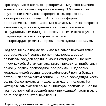
При визуальном анализе в реограмме выделяют крайние
точки волны: начало, вершину и конец. В большинстве
случаев эти точки легко определяются, однако при
некоторых видах сосудистой патологии форма
реографических волн настолько значительно и своеобразно
изменяется, что нахождение этих точек становится
затруднительным или даже невозможным. В этих случаях
следует прибегать к синхронной записи
электрокардиограммы и первой производной реограммы.
Под вершиной в норме понимается самая высокая точка
реографической волны, но при некоторых формах
патологии сосудов вершина может смещаться и не быть
пиком кривой. В этих случаях также приходится прибегать к
помощи первой производной реограммы. У здоровых
молодых людей вершина реографической волны бывает
острой или слегка закругленной. В норме восходящая часть
волны более крутая, а нисходящая часть - пологая. На
катакроте отмечается обычно инцизура, расположенная на
границе верхней и средней трети нисходящей части и одна,
реже две дополнительные волны.
В целом, уменьшение амплитуды реограммы