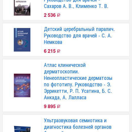
Сахаров А. В., Клименко Т. В.
2 536
Р
Детский церебральный паралич.
Руководство для врачей - С. А.
Немкова
6 215
Р
Атлас клинической
дерматоскопии.
Ненеопластические дерматозы
по фототипу. Руководство - Э.
Эррикетти, Р. П. Усатина, Б. С.
Анкада, А. Лалласа
9 895
Р
Ультразвуковая семиотика и
диагностика болезней органов