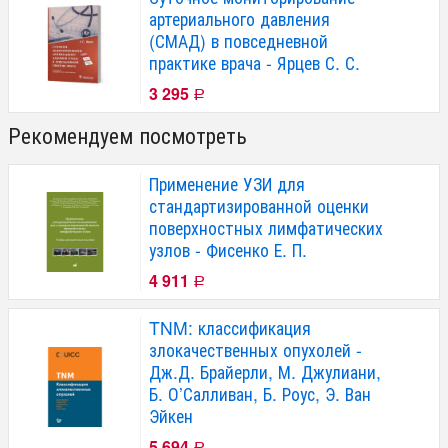
артериального давления
(СМАД) в повседневной
практике врача - Ярцев С. С.
3 295
Р
Рекомендуем посмотреть
Применение УЗИ для
стандартизированной оценки
поверхностных лимфатических
узлов - Фисенко Е. П.
4 911
Р
TNM: классификация
злокачественных опухолей -
Дж.Д. Брайерли, М. Джулиани,
Б. О’Салливан, Б. Роус, Э. Ван
Эйкен
5 694
Р