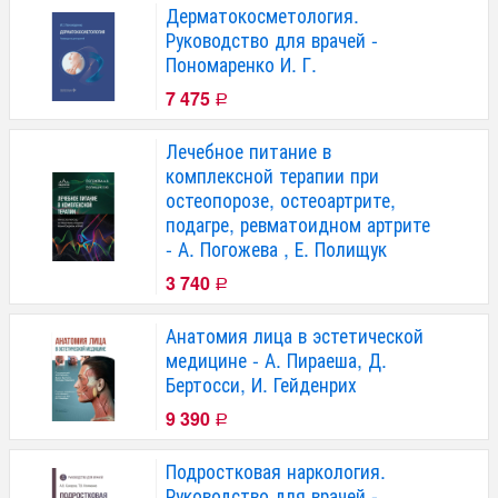
Дерматокосметология.
Руководство для врачей -
Пономаренко И. Г.
7 475
Р
Лечебное питание в
комплексной терапии при
остеопорозе, остеоартрите,
подагре, ревматоидном артрите
- А. Погожева , Е. Полищук
3 740
Р
Анатомия лица в эстетической
медицине - А. Пираеша, Д.
Бертосси, И. Гейденрих
9 390
Р
Подростковая наркология.
Руководство для врачей -