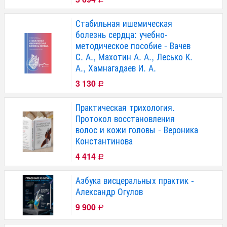
Стабильная ишемическая
болезнь сердца: учебно-
методическое пособие - Вачев
С. А., Махотин А. А., Лесько К.
А., Хамнагадаев И. А.
3 130
Р
Практическая трихология.
Протокол восстановления
волос и кожи головы - Вероника
Константинова
4 414
Р
Азбука висцеральных практик -
Александр Огулов
9 900
Р