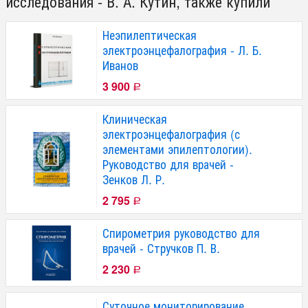
исследования - В. А. Кутин, также купили
Неэпилептическая
электроэнцефалография - Л. Б.
Иванов
3 900
Р
Клиническая
электроэнцефалография (с
элементами эпилептологии).
Руководство для врачей -
Зенков Л. Р.
2 795
Р
Спирометрия руководство для
врачей - Стручков П. В.
2 230
Р
Суточное мониторирование