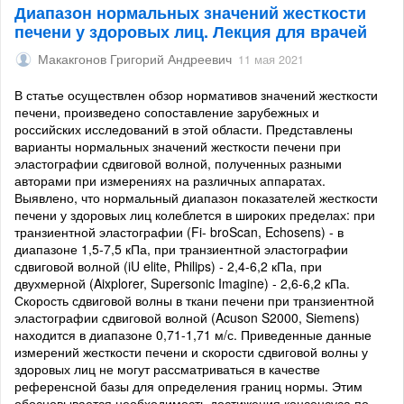
Диапазон нормальных значений жесткости
печени у здоровых лиц. Лекция для врачей
Макакгонов Григорий Андреевич
11 мая 2021
В статье осуществлен обзор нормативов значений жесткости
печени, произведено сопоставление зарубежных и
российских исследований в этой области. Представлены
варианты нормальных значений жесткости печени при
эластографии сдвиговой волной, полученных разными
авторами при измерениях на различных аппаратах.
Выявлено, что нормальный диапазон показателей жесткости
печени у здоровых лиц колеблется в широких пределах: при
транзиентной эластографии (Fi- broScan, Echosens) - в
диапазоне 1,5-7,5 кПа, при транзиентной эластографии
сдвиговой волной (iU elite, Philips) - 2,4-6,2 кПа, при
двухмерной (Aixplorer, Supersonic Imagine) - 2,6-6,2 кПа.
Скорость сдвиговой волны в ткани печени при транзиентной
эластографии сдвиговой волной (Acuson S2000, Siemens)
находится в диапазоне 0,71-1,71 м/с. Приведенные данные
измерений жесткости печени и скорости сдвиговой волны у
здоровых лиц не могут рассматриваться в качестве
референсной базы для определения границ нормы. Этим
обосновывается необходимость достижения консенсуса по