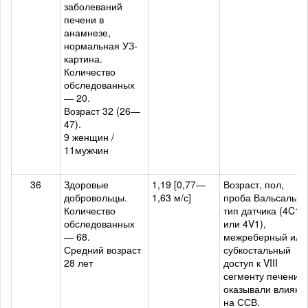
заболеваний
печени в
анамнезе,
нормальная УЗ-
картина.
Количество
обследованных
— 20.
Возраст 32 (26—
47).
9 женщин /
11мужчин
36
Здоровые
1,19 [0,77—
Возраст, пол,
добровольцы.
1,63 м/с]
проба Вальсальвы
Количество
тип датчика (4C1
обследованных
или 4V1),
— 68.
межреберный или
Средний возраст
субкостальный
28 лет
доступ к VIII
сегменту печени н
оказывали влияни
на ССВ.