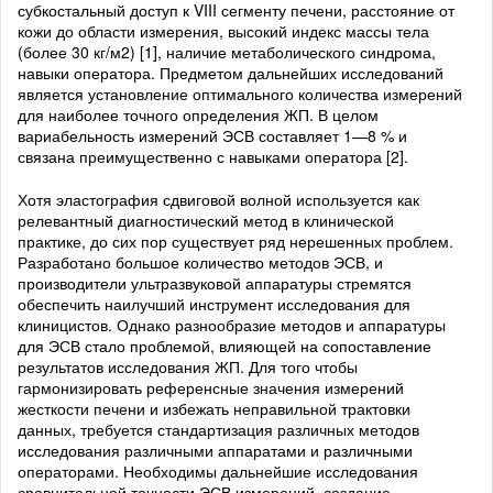
субкостальный доступ к VIII сегменту печени, расстояние от
кожи до области измерения, высокий индекс массы тела
(более 30 кг/м2) [1], наличие метаболического синдрома,
навыки оператора. Предметом дальнейших исследований
является установление оптимального количества измерений
для наиболее точного определения ЖП. В целом
вариабельность измерений ЭСВ составляет 1—8 % и
связана преимущественно с навыками оператора [2].
Хотя эластография сдвиговой волной используется как
релевантный диагностический метод в клинической
практике, до сих пор существует ряд нерешенных проблем.
Разработано большое количество методов ЭСВ, и
производители ультразвуковой аппаратуры стремятся
обеспечить наилучший инструмент исследования для
клиницистов. Однако разнообразие методов и аппаратуры
для ЭСВ стало проблемой, влияющей на сопоставление
результатов исследования ЖП. Для того чтобы
гармонизировать референсные значения измерений
жесткости печени и избежать неправильной трактовки
данных, требуется стандартизация различных методов
исследования различными аппаратами и различными
операторами. Необходимы дальнейшие исследования
сравнительной точности ЭСВ измерений, создание