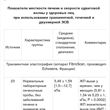
Показатели жесткости печени и скорости сдвиговой
волны у здоровых лиц
при использовании транзиентной, точечной и
двухмерной ЭСВ
Среднее
(медиана),
Характеристика
стандартное
Комментарии
группы
Источник
отклонение,
диапазон
Транзиентная эластография (аппарат FibroScan, производител
Echosens, Франция)
23
Нормальные
5,49 ± 1,59
ЖП выше у
лабораторные
[1,5—12,7]
мужчин, чем у
печеночные
кПа
женщин (5,81 ±
пробы, без
1,54 vs 5,23 ± 1,59
заболеваний
кПа, P = 0,0002).
печени в
ЖП значительно
анамнезе или
выше при ИМТ >