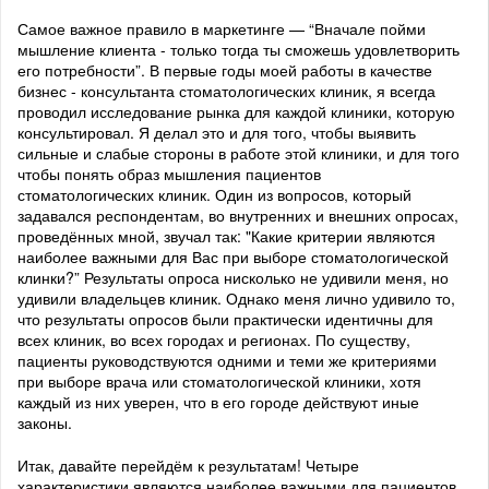
Самое важное правило в маркетинге — “Вначале пойми
мышление клиента - только тогда ты сможешь удовлетворить
его потребности”. В первые годы моей работы в качестве
бизнес - консультанта стоматологических клиник, я всегда
проводил исследование рынка для каждой клиники, которую
консультировал. Я делал это и для того, чтобы выявить
сильные и слабые стороны в работе этой клиники, и для того
чтобы понять образ мышления пациентов
стоматологических клиник. Один из вопросов, который
задавался респондентам, во внутренних и внешних опросах,
проведённых мной, звучал так: "Какие критерии являются
наиболее важными для Вас при выборе стоматологической
клинки?” Результаты опроса нисколько не удивили меня, но
удивили владельцев клиник. Однако меня лично удивило то,
что результаты опросов были практически идентичны для
всех клиник, во всех городах и регионах. По существу,
пациенты руководствуются одними и теми же критериями
при выборе врача или стоматологической клиники, хотя
каждый из них уверен, что в его городе действуют иные
законы.
Итак, давайте перейдём к результатам! Четыре
характеристики являются наиболее важными для пациентов