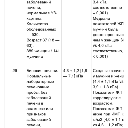
заболеваний
3,4 кПа
печени,
соответственно (P
нормальная УЗ-
= 0,001).
картина.
Медиана
Количество
показателей ЖП у
обследованных
мужчин была
— 530.
достоверно выше,
Возраст 37 (18 —
чем у женщин (4,3
63).
vs 4,0 кПа
389 женщин / 141
соответственно, P
мужчина
< 0,001)
29
Биопсия печени.
4,3 ± 1,2 [1,8
Сходные значени
Нормальные
— 7,1] кПа
у мужчин и женщи
лабораторные
(4,4 ± 1,1 кПа vs
печеночные
3,9 ± 1,3 кПа).
пробы, без
Показатели ЖП не
заболеваний
коррелируют с
печени в
возрастом.
анамнезе или
Показатели ЖП
признаков
ниже при ИМТ < 2
заболеваний
кг/м2 (4,0 ± 1,1 кП
печени,
vs 4,6 ± 1,2 кПа; P