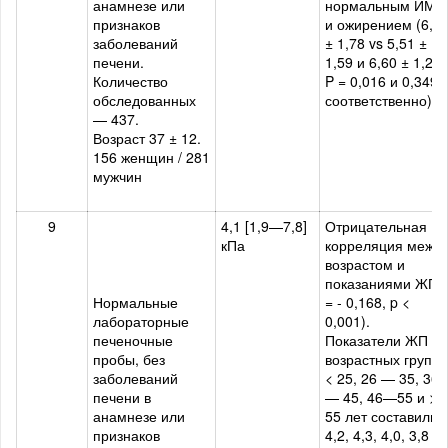
анамнезе или
нормальным ИМТ
признаков
и ожирением (6,0
заболеваний
± 1,78 vs 5,51 ±
печени.
1,59 и 6,60 ± 1,21;
Количество
P = 0,016 и 0,349
обследованных
соответственно)
— 437.
Возраст 37 ± 12.
156 женщин / 281
мужчин
9
4,1 [1,9—7,8]
Отрицательная
кПа
корреляция межд
возрастом и
показаниями ЖП (
Нормальные
= - 0,168, p <
лабораторные
0,001).
печеночные
Показатели ЖП в
пробы, без
возрастных группа
заболеваний
< 25, 26 — 35, 36
печени в
— 45, 46—55 и >
анамнезе или
55 лет составили
признаков
4,2, 4,3, 4,0, 3,8 и