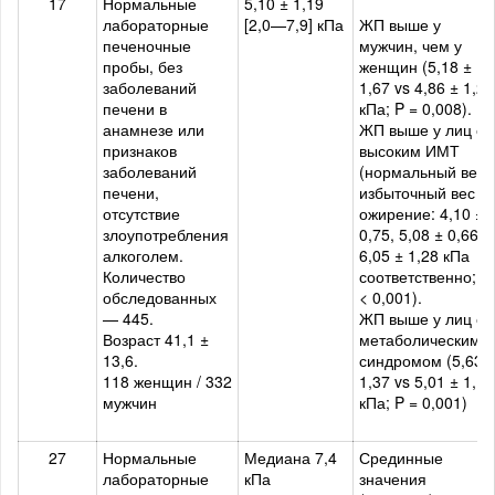
17
Нормальные
5,10 ± 1,19
лабораторные
[2,0—7,9] кПа
ЖП выше у
печеночные
мужчин, чем у
пробы, без
женщин (5,18 ±
заболеваний
1,67 vs 4,86 ± 1,24
печени в
кПа; P = 0,008).
анамнезе или
ЖП выше у лиц с
признаков
высоким ИМТ
заболеваний
(нормальный вес,
печени,
избы­точный вес и
отсутствие
ожирение: 4,10 ±
злоупотребления
0,75, 5,08 ± 0,66 и
алкоголем.
6,05 ± 1,28 кПа
Количество
соответственно; P
обследованных
< 0,001).
— 445.
ЖП выше у лиц с
Возраст 41,1 ±
метаболическим
13,6.
синдромом (5,63 
118 женщин / 332
1,37 vs 5,01 ± 1,14
мужчин
кПа; P = 0,001)
27
Нормальные
Медиана 7,4
Срединные
лабораторные
кПа
значения