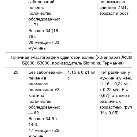
заболеваний
не оказывают
печени.
влияния ИМТ,
Количество
возраст и рост
обследованных
— 71.
Возраст 34 (18—
79).
38 женщин / 33
мужчины
Точечная эластография сдвиговой волны (УЗ-аппарат Acuson
S2000, S3000, производитель Siemens, Германия)
29
Без заболеваний
1,15 ± 0,21 м/
Нет различий у
печени в
с
мужчин и у женщи
анамнезе,
(1,16 ± 0,21 vs 1,1
нормальная У3-
± 0,22 м/с, P =
картина.
0,67), а также в
Количество
различных
обследованных
возрастных группа
— 82.
(P > 0,05)
Возраст 34,5 ±
14,3.
47 женщин / 29
мужчин