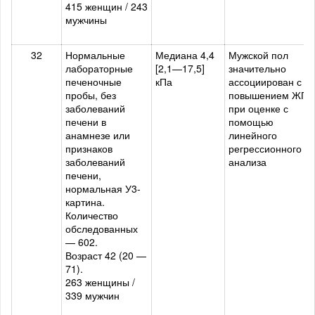
415 женщин / 243
мужчины
32
Нормальные
Медиана 4,4
Мужской пол
лабораторные
[2,1—17,5]
значительно
печеночные
кПа
ассоциирован с
пробы, без
повышением ЖП
заболеваний
при оценке с
печени в
помощью
анамнезе или
линейного
признаков
регрессионного
заболеваний
анализа
печени,
нормальная У3-
картина.
Количество
обследованных
— 602.
Возраст 42 (20 —
71).
263 женщины /
339 мужчин