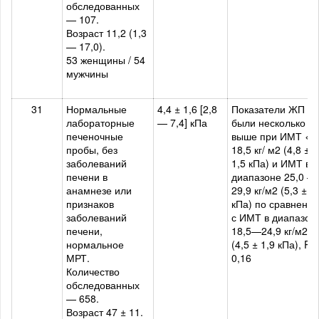
обследованных
— 107.
Возраст 11,2 (1,3
— 17,0).
53 женщины / 54
мужчины
31
Нормальные
4,4 ± 1,6 [2,8
Показатели ЖП
лабораторные
— 7,4] кПа
были несколько
печеночные
выше при ИМТ <
пробы, без
18,5 кг/ м2 (4,8 ±
заболеваний
1,5 кПа) и ИМТ в
печени в
диапазоне 25,0 —
анамнезе или
29,9 кг/м2 (5,3 ± 2
признаков
кПа) по сравнени
заболеваний
с ИМТ в диапазон
печени,
18,5—24,9 кг/м2
нормальное
(4,5 ± 1,9 кПа), P =
МРТ.
0,16
Количество
обследованных
— 658.
Возраст 47 ± 11.