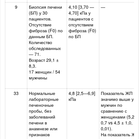
9
Биопсия печени
4,10 [3,70 —
—
(БП) у 30
4,70] кПа у
пациентов.
пациентов с
Отсутствие
отсутствием
фиброза (F0) по
фиброза (F0)
данным БП.
по БП
Количество
обследованных
— 71.
Возраст 29,1 ±
8,3.
17 женщин / 54
мужчины
33
Нормальные
4,8 [2,5—6,9]
Показатель ЖП
лабораторные
кПа
значимо выше у
печеночные
мужчин по
пробы, без
сравнению с
заболеваний
женщинами (5,2 ±
печени в
0,7 vs 4,5 ± 1,0, P 
анамнезе или
0,01).
признаков
На показатель ЖП