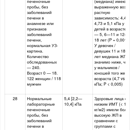
печеночные
(медиана) имеют
пробы, без
выраженную воз­
заболеваний
растную
печени в
зависимость: 4,40,
анамнезе или
4,73 и 5,1 кПа у
признаков
детей в воз­расте 0
заболеваний
— 5, 6—11 и 12—
печени,
18 лет (P = 0,001).
нормальная УЗ-
У девочек /
картина.
девушек 11 и 18
Количество
лет медиана ЖП
обследованных
значимо ниже, че
— 240.
у мальчиков /
Возраст 0 — 18.
юношей того же
122 женщин / 118
возраста (4,7 vs 5,
мужчин
кПа; P < 0,005)
28
Нормальные
5,4 [2,2—
Здоровые лица с
лабораторные
10,4] кПа
низким ИМТ (< 18,
печеночные
кг/м2) имели боле
пробы, без
высокую ЖП в
заболеваний
сравнении с
печени в
группами с