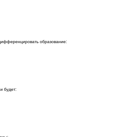
тдифференцировать образование:
и будет:
езы: