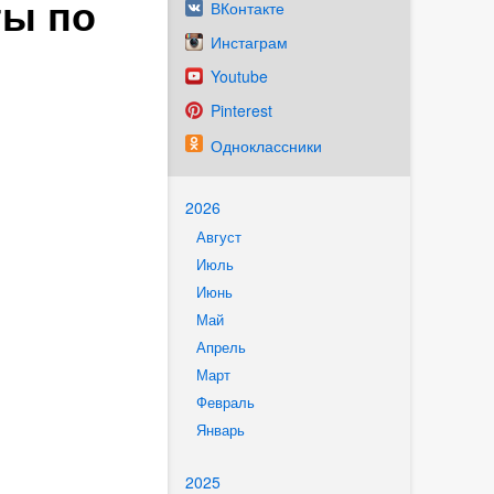
ты по
ВКонтакте
Инстаграм
Youtube
Pinterest
Одноклассники
2026
Август
Июль
Июнь
Май
Апрель
Март
Февраль
Январь
2025