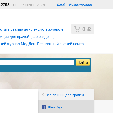
62793
Вход
Регистрация
Пн—Вс 00:00—23:59
0
стить статью или лекцию в журнале
Р
ции для врачей (все разделы)
кий журнал МедДон. Бесплатный свежий номер
Все лекции для врачей
Фейсбук