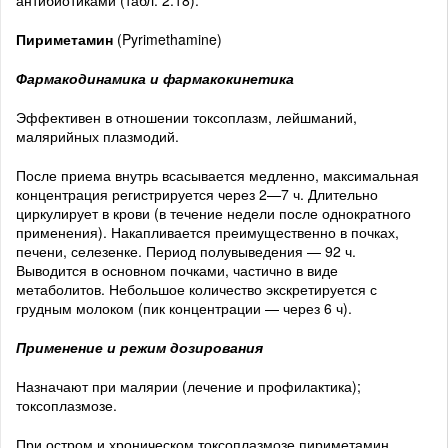
антибиотиками (табл. 2.18).
Пириметамин
(Pyrimethamine)
Фармакодинамика и фармакокинетика
Эффективен в отношении токсоплазм, лейшманий,
малярийных плазмодий.
После приема внутрь всасывается медленно, максимальная
концентрация регистрируется через 2—7 ч. Длительно
циркулирует в крови (в течение недели после однократного
применения). Накапливается преимущественно в почках,
печени, селезенке. Период полувыведения — 92 ч.
Выводится в основном почками, частично в виде
метаболитов. Небольшое количество экскретируется с
грудным молоком (пик концентрации — через 6 ч).
Применение и режим дозирования
Назначают при малярии (лечение и профилактика);
токсоплазмозе.
При остром и хроническом токсоплазмозе пириметамин