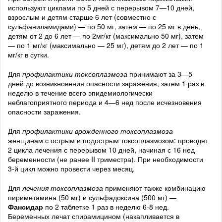
используют циклами по 5 дней с перерывом 7—10 дней,
взрослым и детям старше 6 лет (совместно с
сульфаниламидами) — по 50 мг, затем — по 25 мг в день,
детям от 2 до 6 лет — по 2мг/кг (максимально 50 мг), затем
— по 1 мг/кг (максимально — 25 мг), детям до 2 лет — по 1
мг/кг в сутки.
Для
профилактики токсоплазмоза
принимают за 3—5
дней до возникновения опасности заражения, затем 1 раз в
неделю в течение всего эпидемиологически
неблагоприятного периода и 4—6 нед после исчезновения
опасности заражения.
Для
профилактики врожденного токсоплазмоза
женщинам с острым и подострым токсоплазмозом: проводят
2 цикла лечения с перерывом 10 дней, начиная с 16 нед
беременности (не ранее II триместра). При необходимости
3-й цикл можно провести через месяц.
Для
лечения токсоплазмоза
применяют также комбинацию
пириметамина (50 мг) и сульфадоксина (500 мг) —
Фансидар
по 2 таблетке 1 раз в неделю 6-8 нед.
Беременных лечат спирамицином (накапливается в