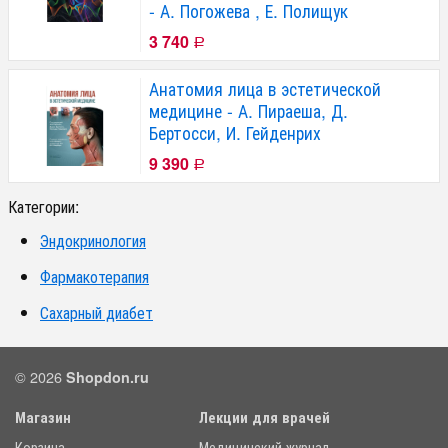
- А. Погожева , Е. Полищук
3 740
Р
Анатомия лица в эстетической
медицине - А. Пираеша, Д.
Бертосси, И. Гейденрих
9 390
Р
Категории:
Эндокринология
Фармакотерапия
Сахарный диабет
© 2026
Shopdon.ru
Магазин
Лекции для врачей
Корзина
Медицинский журнал