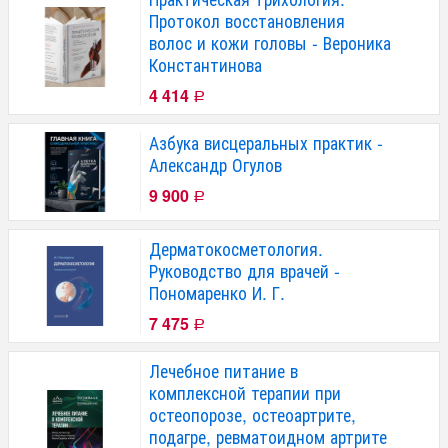
Протокол восстановления
волос и кожи головы - Вероника
Константинова
4 414
Р
Азбука висцеральных практик -
Александр Огулов
9 900
Р
Дерматокосметология.
Руководство для врачей -
Пономаренко И. Г.
7 475
Р
Лечебное питание в
комплексной терапии при
остеопорозе, остеоартрите,
подагре, ревматоидном артрите