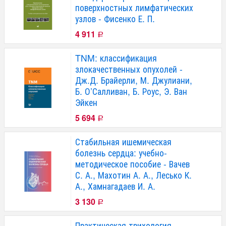
поверхностных лимфатических
узлов - Фисенко Е. П.
4 911
Р
TNM: классификация
злокачественных опухолей -
Дж.Д. Брайерли, М. Джулиани,
Б. О’Салливан, Б. Роус, Э. Ван
Эйкен
5 694
Р
Стабильная ишемическая
болезнь сердца: учебно-
методическое пособие - Вачев
С. А., Махотин А. А., Лесько К.
А., Хамнагадаев И. А.
3 130
Р
Практическая трихология.