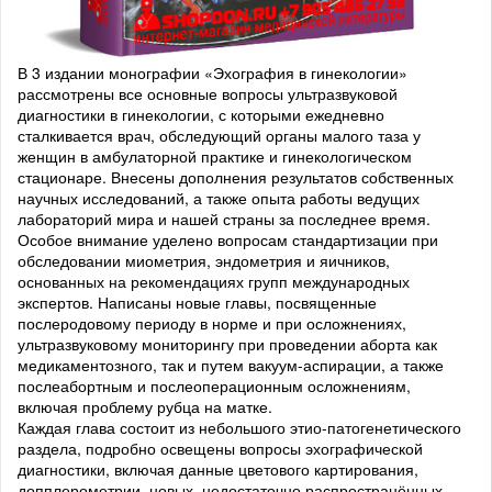
В 3 издании монографии «Эхография в гинекологии»
рассмотрены все основные вопросы ультразвуковой
диагностики в гинекологии, с которыми ежедневно
сталкивается врач, обследующий органы малого таза у
женщин в амбулаторной практике и гинекологическом
стационаре. Внесены дополнения результатов собственных
научных исследований, а также опыта работы ведущих
лабораторий мира и нашей страны за последнее время.
Особое внимание уделено вопросам стандартизации при
обследовании миометрия, эндометрия и яичников,
основанных на рекомендациях групп международных
экспертов. Написаны новые главы, посвященные
послеродовому периоду в норме и при осложнениях,
ультразвуковому мониторингу при проведении аборта как
медикаментозного, так и путем вакуум-аспирации, а также
послеабортным и послеоперационным осложнениям,
включая проблему рубца на матке.
Каждая глава состоит из небольшого этио-патогенетического
раздела, подробно освещены вопросы эхографической
диагностики, включая данные цветового картирования,
допплерометрии, новых, недостаточно распространённых