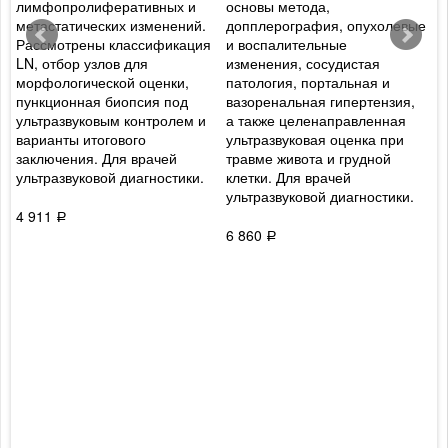
лимфопролиферативных и
основы метода,
о
метастатических изменений.
допплерография, опухолевые
г
Рассмотрены классификация
и воспалительные
б
LN, отбор узлов для
изменения, сосудистая
п
морфологической оценки,
патология, портальная и
и
пункционная биопсия под
вазоренальная гипертензия,
э
ультразвуковым контролем и
а также целенаправленная
М
варианты итогового
ультразвуковая оценка при
в
заключения. Для врачей
травме живота и грудной
а
ультразвуковой диагностики.
клетки. Для врачей
ультразвуковой диагностики.
4
4 911
Р
6 860
Р