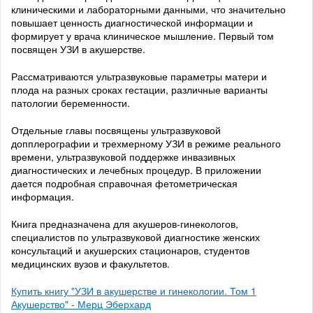
клиническими и лабораторными данными, что значительно
повышает ценность диагностической информации и
формирует у врача клиническое мышление. Первый том
посвящен УЗИ в акушерстве.
Рассматриваются ультразвуковые параметры матери и
плода на разных сроках гестации, различные варианты
патологии беременности.
Отдельные главы посвящены ультразвуковой
допплерографии и трехмерному УЗИ в режиме реального
времени, ультразвуковой поддержке инвазивных
диагностических и лечебных процедур. В приложении
дается подробная справочная фетометрическая
информация.
Книга предназначена для акушеров-гинекологов,
специалистов по ультразвуковой диагностике женских
консультаций и акушерских стационаров, студентов
медицинских вузов и факультетов.
Купить книгу "УЗИ в акушерстве и гинекологии. Том 1
Акушерство" - Мерц Эберхард