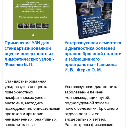
Применение УЗИ для
Ультразвуковая семиотика
У
стандартизированной
и диагностика болезней
и
оценки поверхностных
органов брюшной полости
м
лимфатических узлов -
и забрюшинного
п
Фисенко Е. П.
пространства - Ганькова
А
И. В., Жерко О. М.
С
Стандартизированная
ультразвуковая оценка
Ультразвуковая диагностика
П
и
поверхностных
заболеваний печени,
У
лимфатических узлов:
желчевыводящих путей,
р
анатомия, методика
поджелудочной железы,
н
исследования, описательный
почек, селезенки, брюшного
П
протокол и критерии
отдела аорты и ее
с
неизмененных, реактивных,
висцеральных ветвей.
о
воспалительных,
Рассмотрены физические
э