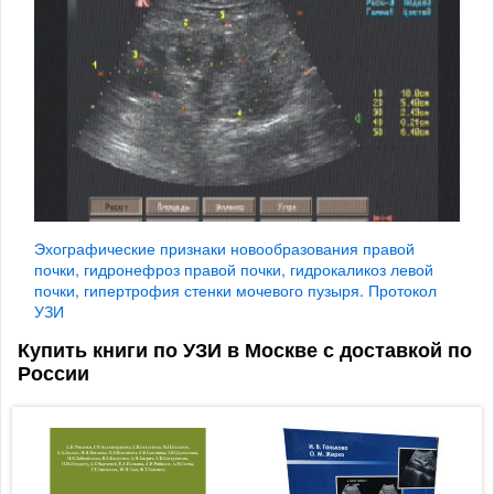
Эхографические признаки новообразования правой
почки, гидронефроз правой почки, гидрокаликоз левой
почки, гипертрофия стенки мочевого пузыря. Протокол
УЗИ
Купить книги по УЗИ в Москве с доставкой по
России