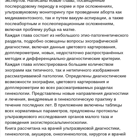
экспертов. Написаны новые главы, посвященные
послеродовому периоду в норме и при осложнениях,
ультразвуковому мониторингу при проведении аборта как
медикаментозного, так и путем вакуум-аспирации, а также
послеабортным и послеоперационным осложнениям,
включая проблему рубца на матке.
Каждая глава состоит из небольшого этио-патогенетического
раздела, подробно освещены вопросы эхографической
диагностики, включая данные цветового картирования,
допплерометрии, новых, недостаточно распространённых
методик и дифференциально-диагностические критерии.
Каждая глава иллюстрирована большим количеством
эхограмм как типичного, так и нетипичного изображения
рассматриваемой патологии. Определены диагностические
возможности эхографии, цветового картирования и
допплерометрии во всех рассматриваемых разделах
гинекологии. Представлены новые направления диагностики
и лечения, внедряемые в гинекологическую практику в
течение последних лет. В приложение включены таблицы
всех нормативных параметров, предложены протоколы
ультразвукового исследования органов малого таза и
проведения эхогистеросальпингоскопии.
Книга рассчитана на врачей ультразвуковой диагностики,
гинекологов, акушеров, онкогинекологов, хирургов и врачей