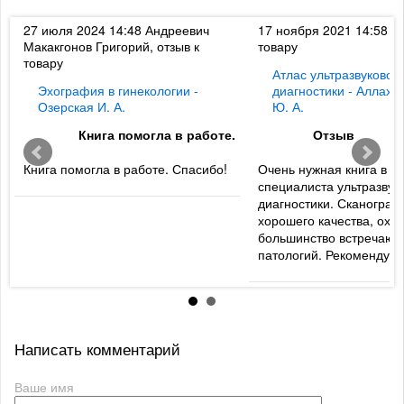
к
27 июля 2024 14:48
Андреевич
17 ноября 2021 14:58
Ди
Макакгонов Григорий, отзыв к
товару
товару
Атлас ультразвуковой
Эхография в гинекологии -
диагностики - Аллахв
Озерская И. А.
Ю. А.
Книга помогла в работе.
Отзыв
Книга помогла в работе. Спасибо!
Очень нужная книга в б
специалиста ультразвук
диагностики. Сканогра
хорошего качества, охв
большинство встречаю
патологий. Рекомендую
Написать комментарий
Ваше имя