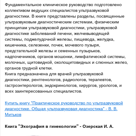
Фундаментальное клиническое руководство подготовлено
коллективом ведущих специалистов ультразвуковой
диагностики. В книге представлены разделы, посвященные
ультразвуковым диагностическим системам, физическим
принципам ультразвуковой диагностики, ультразвуковой
диагностике заболеваний печени, желчевыводящей
системы, поджелудочной железы, пищевода, желудка,
кишечника, селезенки, почек, мочевого пузыря,
предстательной железы и семенных пузырьков,
надпочечников, органов мошонки, лимфатической системы,
молочных, щитовидной, околощитовидных и слюнных желез,
органов грудной клетки.
Книга предназначена для врачей ультразвуковой
диагностики, рентгенологов, радиологов, терапевтов,
гастроэнтерологов, эндокринологов, хирургов, урологов, и
всех заинтересованных специалистов.
Купить книгу "Практическое руководство по ультразвуковой
диагностике. Общая ультразвуковая диагностика" - В. В.
Митьков
Книга "Эхография в гинекологии" - Озерская И. А.