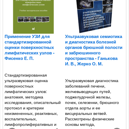
Применение УЗИ для
Ультразвуковая семиотика
У
стандартизированной
и диагностика болезней
и
оценки поверхностных
органов брюшной полости
м
лимфатических узлов -
и забрюшинного
п
Фисенко Е. П.
пространства - Ганькова
А
И. В., Жерко О. М.
С
Стандартизированная
ультразвуковая оценка
Ультразвуковая диагностика
П
и
поверхностных
заболеваний печени,
У
лимфатических узлов:
желчевыводящих путей,
р
анатомия, методика
поджелудочной железы,
н
исследования, описательный
почек, селезенки, брюшного
П
протокол и критерии
отдела аорты и ее
с
неизмененных, реактивных,
висцеральных ветвей.
о
воспалительных,
Рассмотрены физические
э
лимфопролиферативных и
основы метода,
о