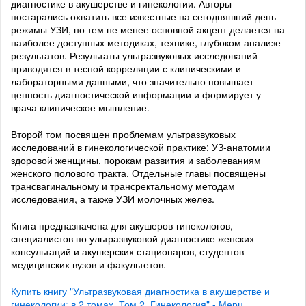
диагностике в акушерстве и гинекологии. Авторы
постарались охватить все известные на сегодняшний день
режимы УЗИ, но тем не менее основной акцент делается на
наиболее доступных методиках, технике, глубоком анализе
результатов. Результаты ультразвуковых исследований
приводятся в тесной корреляции с клиническими и
лабораторными данными, что значительно повышает
ценность диагностической информации и формирует у
врача клиническое мышление.
Второй том посвящен проблемам ультразвуковых
исследований в гинекологической практике: УЗ-анатомии
здоровой женщины, порокам развития и заболеваниям
женского полового тракта. Отдельные главы посвящены
трансвагинальному и трансректальному методам
исследования, а также УЗИ молочных желез.
Книга предназначена для акушеров-гинекологов,
специалистов по ультразвуковой диагностике женских
консультаций и акушерских стационаров, студентов
медицинских вузов и факультетов.
Купить книгу "Ультразвуковая диагностика в акушерстве и
гинекологии: в 2 томах. Том 2. Гинекология" - Мерц