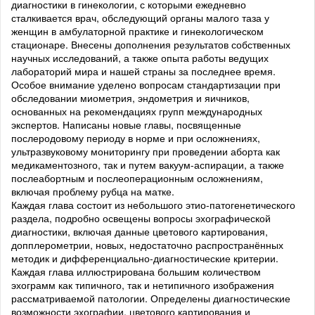
диагностики в гинекологии, с которыми ежедневно
сталкивается врач, обследующий органы малого таза у
женщин в амбулаторной практике и гинекологическом
стационаре. Внесены дополнения результатов собственных
научных исследований, а также опыта работы ведущих
лабораторий мира и нашей страны за последнее время.
Особое внимание уделено вопросам стандартизации при
обследовании миометрия, эндометрия и яичников,
основанных на рекомендациях групп международных
экспертов. Написаны новые главы, посвященные
послеродовому периоду в норме и при осложнениях,
ультразвуковому мониторингу при проведении аборта как
медикаментозного, так и путем вакуум-аспирации, а также
послеабортным и послеоперационным осложнениям,
включая проблему рубца на матке.
Каждая глава состоит из небольшого этио-патогенетического
раздела, подробно освещены вопросы эхографической
диагностики, включая данные цветового картирования,
допплерометрии, новых, недостаточно распространённых
методик и дифференциально-диагностические критерии.
Каждая глава иллюстрирована большим количеством
эхограмм как типичного, так и нетипичного изображения
рассматриваемой патологии. Определены диагностические
возможности эхографии, цветового картирования и