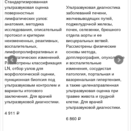
Стандартизированная
ультразвуковая оценка
Ультразвуковая диагностика
П
и
поверхностных
заболеваний печени,
У
лимфатических узлов:
желчевыводящих путей,
р
анатомия, методика
поджелудочной железы,
н
исследования, описательный
почек, селезенки, брюшного
П
протокол и критерии
отдела аорты и ее
с
неизмененных, реактивных,
висцеральных ветвей.
о
воспалительных,
Рассмотрены физические
э
лимфопролиферативных и
основы метода,
о
метастатических изменений.
допплерография, опухолевые
г
Рассмотрены классификация
и воспалительные
б
LN, отбор узлов для
изменения, сосудистая
п
морфологической оценки,
патология, портальная и
и
пункционная биопсия под
вазоренальная гипертензия,
э
ультразвуковым контролем и
а также целенаправленная
М
варианты итогового
ультразвуковая оценка при
в
заключения. Для врачей
травме живота и грудной
а
ультразвуковой диагностики.
клетки. Для врачей
ультразвуковой диагностики.
4
4 911
Р
6 860
Р