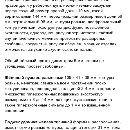
правой доли у рёберной дуги, незначительно закруглён,
переднезадний размер правой доли 119 мм, косой
вертикальный 144 мм, переднезадний размер левой доли 58
мм, вертикальный 98 мм; контуры ровные, диафрагмальный
контур нечёткий, эхоструктура диффузно повышенной
эхогенности, однородная, рисунок зернистости нечёткий;
внутрипечёночные жёлчные протоки не расширены,
свободны, сосудистый рисунок обеднён, в задних отделах
отмечается затухание акустических сигналов.
Общий жёлчный проток диаметром 5 мм, стенки не
утолщены, просвет свободный.
Жёлчный пузырь
размерами 109 х 41 х 38 мм, контуры
ровные, нечёткие; стенка на всём протяжении плохо
контурирована, однородная, толщиной 2-4 мм, в полости
множество гиперэхогенных подвижных эхоструктур
размерами от 3 до 14 мм, дающих акустические тени, а
также гиперэхогенные сигналы до 1 мм во взвешенном
состоянии.
Поджелудочная железа
типичной формы и расположения,
имеет чёткие ровные контуры, толщина головки 31 мм, тела