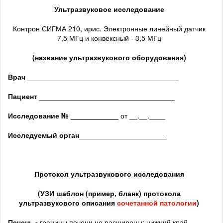
Ультразвуковое исследование
Контрон СИГМА 210, ирис. Электронные линейный датчик
7,5 МГц и конвексный - 3,5 МГц
(название ультразвукового оборудования)
Врач
______________________________________
Пациент
__________________________________
Исследование № ____________
от __.__.____
Исследуемый орган
______________________
Протокол ультразвукового исследования
(
УЗИ шаблон (пример, бланк) протокола
ультразвукового описания
сочетанной патологии
)
Печень -
границы печени не расширены: нижний край