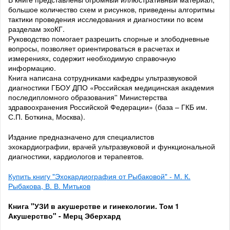
большое количество схем и рисунков, приведены алгоритмы
тактики проведения исследования и диагностики по всем
разделам эхоКГ.
Руководство помогает разрешить спорные и злободневные
вопросы, позволяет ориентироваться в расчетах и
измерениях, содержит необходимую справочную
информацию.
Книга написана сотрудниками кафедры ультразвуковой
диагностики ГБОУ ДПО «Российская медицинская академия
последипломного образования'' Министерства
здравоохранения Российской Федерации» (база – ГКБ им.
С.П. Боткина, Москва).
Издание предназначено для специалистов
эхокардиографии, врачей ультразвуковой и функциональной
диагностики, кардиологов и терапевтов.
Купить книгу "Эхокардиография от Рыбаковой" - М. К.
Рыбакова, В. В. Митьков
Книга "УЗИ в акушерстве и гинекологии. Том 1
Акушерство" - Мерц Эберхард