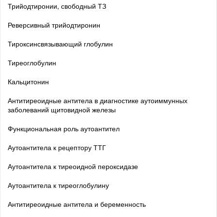
Трийодтиронии, свободный ТЗ
Реверсивный трийодтиронин
Тироксинсвязывающий глобулин
Тиреоглобулин
Кальцитонин
Антитиреоидные антитела в диагностике аутоиммунных
заболеваний щитовидной железы
Функциональная роль аутоантител
Аутоантитела к рецептору ТТГ
Аутоантитела к тиреоидной пероксидазе
Аутоантитела к тиреоглобулину
Антитиреоидные антитела и беременность