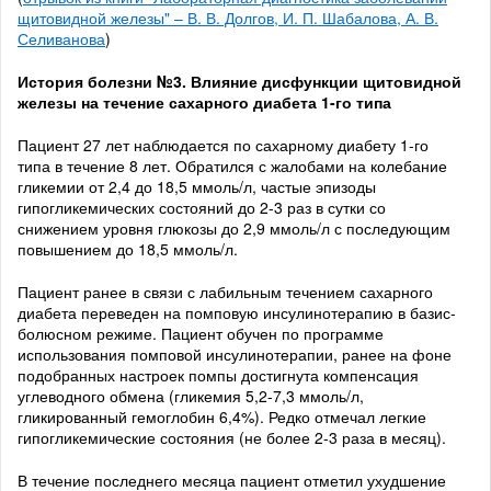
щитовидной железы" – В. В. Долгов, И. П. Шабалова, А. В.
Селиванова
)
История болезни №3. Влияние дисфункции щитовидной
железы на течение сахарного диабета 1-го типа
Пациент 27 лет наблюдается по сахарному диабету 1-го
типа в течение 8 лет. Обратился с жалобами на колебание
гликемии от 2,4 до 18,5 ммоль/л, частые эпизоды
гипогликемических состояний до 2-3 раз в сутки со
снижением уровня глюкозы до 2,9 ммоль/л с последующим
повышением до 18,5 ммоль/л.
Пациент ранее в связи с лабильным течением сахарного
диабета переведен на помповую инсулинотерапию в базис-
болюсном режиме. Пациент обучен по программе
использования помповой инсулинотерапии, ранее на фоне
подобранных настроек помпы достигнута компенсация
углеводного обмена (гликемия 5,2-7,3 ммоль/л,
гликированный гемоглобин 6,4%). Редко отмечал легкие
гипогликемические состояния (не более 2-3 раза в месяц).
В течение последнего месяца пациент отметил ухудшение