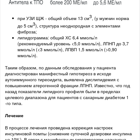
3
при УЗИ ЩЖ - общий объем 13 см
, (у мужчин норма
3
до 5 см
), структура неоднородная с элементами
фиброза;
липидограмма: общий ХС 6,4 ммоль/л
(рекомендуемый уровень <5,0 ммоль/л), ЛПНП до 3,7
ммоль/л (<3 ммоль/л), ЛПВП 1,5 ммоль/л (>0,90
ммоль/л).
Таким образом, по данным обследования у пациента
диагностирован манифестный гипотиреоз в исходе
аутоиммунного тиреоидита, выявлена дислипидемия с
повышением атерогенной фракции ЛПНП. Известно, что год
назад показатели липидного профиля были в пределах
целевого диапазона для пациентов с сахарным диабетом 1
-го типа.
Лечение
В процессе лечения проведена коррекция настроек
инсулиновой помпы (снижение суточной дозировки инсулина
на 10%). В связи с манифестным гипотиреозом назначена