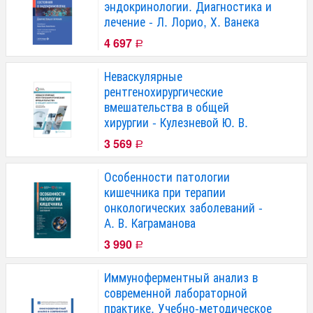
эндокринологии. Диагностика и
лечение - Л. Лорио, Х. Ванека
4 697
Р
Неваскулярные
рентгенохирургические
вмешательства в общей
хирургии - Кулезневой Ю. В.
3 569
Р
Особенности патологии
кишечника при терапии
онкологических заболеваний -
А. В. Каграманова
3 990
Р
Иммуноферментный анализ в
современной лабораторной
практике. Учебно-методическое