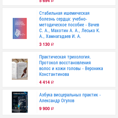
5 694
Р
Стабильная ишемическая
болезнь сердца: учебно-
методическое пособие - Вачев
С. А., Махотин А. А., Лесько К.
А., Хамнагадаев И. А.
3 130
Р
Практическая трихология.
Протокол восстановления
волос и кожи головы - Вероника
Константинова
4 414
Р
Азбука висцеральных практик -
Александр Огулов
9 900
Р