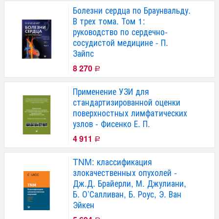
Болезни сердца по Браунвальду.
В трех тома. Том 1:
руководство по сердечно-
сосудистой медицине - П.
Зайпс
8 270
Р
Применение УЗИ для
стандартизированной оценки
поверхностных лимфатических
узлов - Фисенко Е. П.
4 911
Р
TNM: классификация
злокачественных опухолей -
Дж.Д. Брайерли, М. Джулиани,
Б. О’Салливан, Б. Роус, Э. Ван
Эйкен