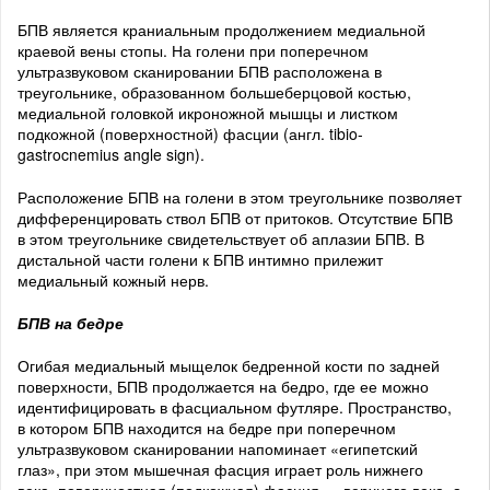
БПВ является краниальным продолжением медиальной
краевой вены стопы. На голени при поперечном
ультразвуковом сканировании БПВ расположена в
треугольнике, образованном большеберцовой костью,
медиальной головкой икроножной мышцы и листком
подкожной (поверхностной) фасции (англ. tibio-
gastrocnemius angle sign).
Расположение БПВ на голени в этом треугольнике позволяет
дифференцировать ствол БПВ от притоков. Отсутствие БПВ
в этом треугольнике свидетельствует об аплазии БПВ. В
дистальной части голени к БПВ интимно прилежит
медиальный кожный нерв.
БПВ на бедре
Огибая медиальный мыщелок бедренной кости по задней
поверхности, БПВ продолжается на бедро, где ее можно
идентифицировать в фасциальном футляре. Пространство,
в котором БПВ находится на бедре при поперечном
ультразвуковом сканировании напоминает «египетский
глаз», при этом мышечная фасция играет роль нижнего