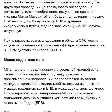
артерии. Такое расположение сосудов относительно друг
друга при проведении ультразвукового обследования
позволяет увидеть изображение, получившее название
«голова Микки Мауса» (БПВ и бедренная артерия — «уши»,
ОБВ — «лицо»). В случае если БПВ устранена
хирургическим путем, медиальное «ухо» у «Микки Мауса»
отсутствует.
При ультразвуковом исследовании в области СФС можно
видеть терминальный (приустьевой) и претерминальный (на
3—7 см дистальнее) клапаны БПВ.
Малая подкожная вена
МПВ является продолжением латеральной краевой вены
стопы. Огибая медиальную лодыжку, следует в
проксимальном направлении, располагается на голени
между латеральной и медиальной головками икроножной
мышцы, находится, как и БПВ, в межфасциальном футляре.
При ультразвуковом сканировании МПВ в поперечном
положении датчика выявляют «египетский глаз», схожий с
таковым на бедре (БПВ).