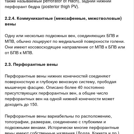
также называемый perforator of Hach), задний нижний
перфорант бедра (posterior thigh PV).
2.2.4. Коммуникантные (межсафенные, межстволовые)
вены
Одну или несколько подкожных вен, соединяющих БПВ и
МПВ, обычно лоцируют по медиальной поверхности голени.
Они имеют косовосходящее направление от МПВ к БПВ или
от БПВ к МПВ.
2.3. Перфорантные вены
Перфорантные вены нижних конечностей соединяют
поверхностную и глубокую венозную систему, прободая
мышечную фасцию. Описано более 40 постоянно
присутствующих перфорантных вен, а общее число
перфорантных вен на одной нижней конечности может
доходить до 150.
Перфорантные вены вариабельны по расположению,
топографии, размерам, соединению с глубокими и
подкожными венами. Исторически многие перфорантные
вены имеют собственные названия (Додда, Коккета и пр.),