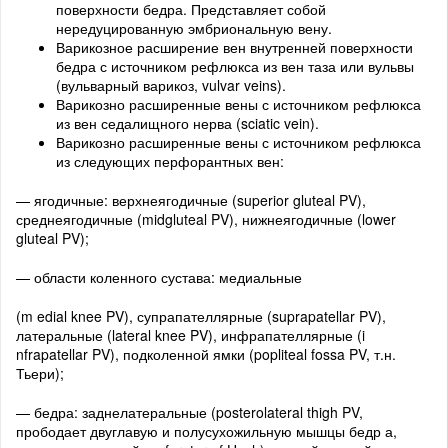
поверхности бедра. Представляет собой
нередуцированную эмбриональную вену.
Варикозное расширение вен внутренней поверхности
бедра с источником рефлюкса из вен таза или вульвы
(вульварный варикоз, vulvar veins).
Варикозно расширенные вены с источником рефлюкса
из вен седалищного нерва (sciatic vein).
Варикозно расширенные вены с источником рефлюкса
из следующих перфорантных вен:
— ягодичные: верхнеягодичные (superior gluteal PV),
среднеягодичные (midgluteal PV), нижнеягодичные (lower
gluteal PV);
— области коленного сустава: медиальные
(m edial knee PV), супрапателлярные (suprapatellar PV),
латеральные (lateral knee PV), инфрапателлярные (i
nfrapatellar PV), подколенной ямки (popliteal fossa PV, т.н.
Тьери);
— бедра: заднелатеральные (posterolateral thigh PV,
прободает двуглавую и полусухожильную мышцы бедр а,