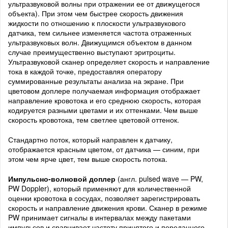
ультразвуковой волны при отражении ее от движущегося
объекта). При этом чем быстрее скорость движения
жидкости по отношению к плоскости ультразвукового
датчика, тем сильнее изменяется частота отраженных
ультразвуковых волн. Движущимся объектом в данном
случае преимущественно выступают эритроциты.
Ультразвуковой сканер определяет скорость и направление
тока в каждой точке, предоставляя оператору
суммированные результаты анализа на экране. При
цветовом доплере получаемая информация отображает
направление кровотока и его среднюю скорость, которая
кодируется разными цветами и их оттенками. Чем выше
скорость кровотока, тем светлее цветовой оттенок.
Стандартно поток, который направлен к датчику,
отображается красным цветом, от датчика — синим, при
этом чем ярче цвет, тем выше скорость потока.
Импульсно-волновой доплер
(англ. pulsed wave — PW,
PW Doppler), который применяют для количественной
оценки кровотока в сосудах, позволяет зарегистрировать
скорость и направление движения крови. Сканер в режиме
PW принимает сигналы в интервалах между пакетами
импульсов и сравнивает частоту принятого и переданного