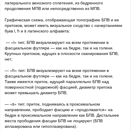
латерального венозного сплетения, из бедренного
продолжения МПВ или непосредственно из МПВ.
Графическая схема, отображающая топографию БПВ и ее
притоков, может иметь визуальное сходство с начертаниями
букв i, h и s латинского алфавита:
— «i» тип: БПВ визуализируют на всем протяжении в
фасциальном футляре — как на бедре, так и на голени.
Крупных притоков, идущих в плоскости сканирования БПВ,
нет;
— «h» тип: БПВ визуализируют на всем протяжении в
фасциальном футляре — как на бедре, так и на голени.
Также имеется приток, идущий параллельно БПВ над
поверхностной (подкожной) фасцией, диаметр притока
может превышать диаметр БПВ;
— «s» тип: приток, поднимаясь в проксимальном
направлении, прободает фасцию и «продолжается» на
бедре в проксимальном направлении как БПВ. Дистальнее
места прободения фасции БПВ не лоцируют (БПВ
аплазирована или гипоплазирована).