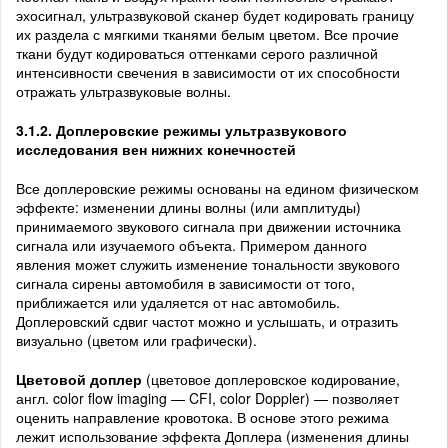
эхосигнал, ультразвуковой сканер будет кодировать границу
их раздела с мягкими тканями белым цветом. Все прочие
ткани будут кодироваться оттенками серого различной
интенсивности свечения в зависимости от их способности
отражать ультразвуковые волны.
3.1.2. Доплеровские режимы ультразвукового
исследования вен нижних конечностей
Все доплеровские режимы основаны на едином физическом
эффекте: изменении длины волны (или амплитуды)
принимаемого звукового сигнала при движении источника
сигнала или изучаемого объекта. Примером данного
явления может служить изменение тональности звукового
сигнала сирены автомобиля в зависимости от того,
приближается или удаляется от нас автомобиль.
Доплеровский сдвиг частот можно и услышать, и отразить
визуально (цветом или графически).
Цветовой доплер
(цветовое доплеровское кодирование,
англ. color flow imaging — CFI, color Doppler) — позволяет
оценить направление кровотока. В основе этого режима
лежит использование эффекта Доплера (изменения длины