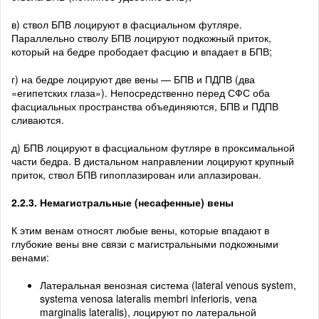
в) ствол БПВ лоцируют в фасциальном футляре.
Параллельно стволу БПВ лоцируют подкожный приток,
который на бедре прободает фасцию и впадает в БПВ;
г) на бедре лоцируют две вены — БПВ и ПДПВ (два
«египетских глаза»). Непосредственно перед СФС оба
фасциальных пространства объединяются, БПВ и ПДПВ
сливаются.
д) БПВ лоцируют в фасциальном футляре в проксимальной
части бедра. В дистальном направлении лоцируют крупный
приток, ствол БПВ гипоплазирован или аплазирован.
2.2.3. Немагистральные (несафенные) вены
К этим венам относят любые вены, которые впадают в
глубокие вены вне связи с магистральными подкожными
венами:
Латеральная венозная система (lateral venous system,
systema venosa lateralis membri inferioris, vena
marginalis lateralis), лоцируют по латеральной