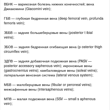
ВБНК — варикозная болезнь нижних конечностей; вена
Джиакомини (Giacomini vein);
ГБВ — глубокая бедренная вена (deep femoral vein, profunda
femoris vein);
ЗББВ — задние большеберцовые вены (posterior t ibial
veins);
ЗБОВ — задняя бедренная огибающая вена (p osterior thigh
circumflex vein);
ЗДПВ — задняя добавочная подкожная вена (PASV —
posterior accessory saphenous vein); икроножные вены
(gastrocnemius veins); камбаловидные вены (soleal veins);
латеральная венозная система (lateral venous system);
МБВ — малоберцовые вены (fibular or peroneal veins);
межсафенные вены (intersaphenous veins);
МПВ — малая подкожная вена (SSV — small s aphenous
vein);