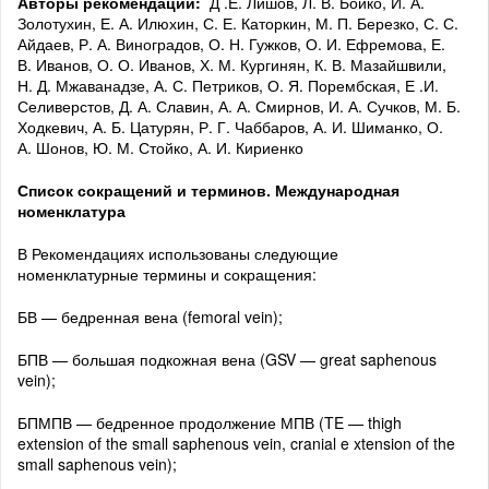
Авторы рекомендаций:
Д .Е. Лишов, Л. В. Бойко, И. А.
Золотухин, Е. А. Илюхин, С. Е. Каторкин, М. П. Березко, С. С.
Айдаев, Р. А. Виноградов, О. Н. Гужков, О. И. Ефремова, Е.
В. Иванов, О. О. Иванов, Х. М. Кургинян, К. В. Мазайшвили,
Н. Д. Мжаванадзе, А. С. Петриков, О. Я. Порембская, Е .И.
Селиверстов, Д. А. Славин, А. А. Смирнов, И. А. Сучков, М. Б.
Ходкевич, А. Б. Цатурян, Р. Г. Чаббаров, А. И. Шиманко, О.
А. Шонов, Ю. М. Стойко, А. И. Кириенко
Список сокращений и терминов. Международная
номенклатура
В Рекомендациях использованы следующие
номенклатурные термины и сокращения:
БВ — бедренная вена (femoral vein);
БПВ — большая подкожная вена (GSV — great saphenous
vein);
БПМПВ — бедренное продолжение МПВ (TE — thigh
extension of the small saphenous vein, cranial e xtension of the
small saphenous vein);