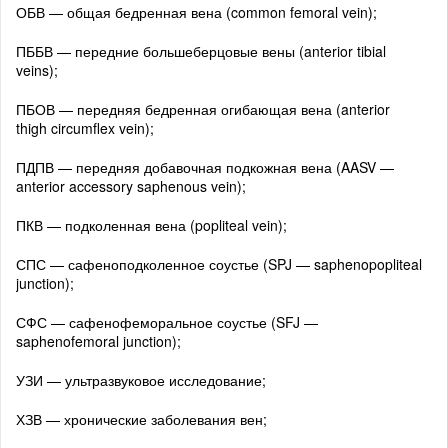
ОБВ — общая бедренная вена (common femoral vein);
ПББВ — передние большеберцовые вены (anterior tibial
veins);
ПБОВ — передняя бедренная огибающая вена (anterior
thigh circumflex vein);
ПДПВ — передняя добавочная подкожная вена (AASV —
anterior accessory saphenous vein);
ПКВ — подколенная вена (popliteal vein);
СПС — сафеноподколенное соустье (SPJ — saphenopopliteal
junction);
СФС — сафенофеморальное соустье (SFJ —
saphenofemoral junction);
УЗИ — ультразвуковое исследование;
ХЗВ — хронические заболевания вен;