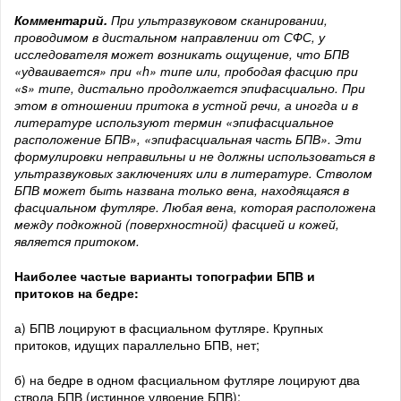
Комментарий.
При ультразвуковом сканировании,
проводимом в дистальном направлении от СФС, у
исследователя может возникать ощущение, что БПВ
«удваивается» при «h» типе или, прободая фасцию при
«s» типе, дистально продолжается эпифасциально.
При
этом в отношении притока в устной речи, а иногда и в
литературе используют термин «эпифасциальное
расположение БПВ», «эпифасциальная часть БПВ». Эти
формулировки неправильны и не должны использоваться в
ультразвуковых заключениях или в литературе. Стволом
БПВ может быть названа только вена, находящаяся в
фасциальном футляре. Любая вена, которая расположена
между подкожной (поверхностной) фасцией и кожей,
является притоком.
Наиболее частые варианты топографии БПВ и
притоков на бедре:
а) БПВ лоцируют в фасциальном футляре. Крупных
притоков, идущих параллельно БПВ, нет;
б) на бедре в одном фасциальном футляре лоцируют два
ствола БПВ (истинное удвоение БПВ);