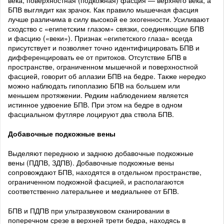
века, поверхностная (подкожная) фасция — верхнего века, а
БПВ выглядит как зрачок. Как правило мышечная фасция
лучше различима в силу высокой ее эхогенности. Усиливают
сходство с «египетским глазом» связки, соединяющие БПВ
и фасцию («веки»). Признак «египетского глаза» всегда
присутствует и позволяет точно идентифицировать БПВ и
дифференцировать ее от притоков. Отсутствие БПВ в
пространстве, ограниченном мышечной и поверхностной
фасцией, говорит об аплазии БПВ на бедре. Также нередко
можно наблюдать гипоплазию БПВ на большем или
меньшем протяжении. Редким наблюдением является
истинное удвоение БПВ. При этом на бедре в одном
фасциальном футляре лоцируют два ствола БПВ.
Добавочные подкожные вены
Выделяют переднюю и заднюю добавочные подкожные
вены (ПДПВ, ЗДПВ). Добавочные подкожные вены
сопровождают БПВ, находятся в отдельном пространстве,
ограниченном подкожной фасцией, и располагаются
соответственно латеральнее и медиальнее от БПВ.
БПВ и ПДПВ при ультразвуковом сканировании в
поперечном срезе в верхней трети бедра, находясь в