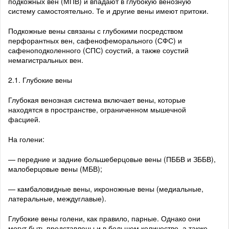
подкожных вен (МПВ) и впадают в глубокую венозную
систему самостоятельно. Те и другие вены имеют притоки.
Подкожные вены связаны с глубокими посредством
перфорантных вен, сафенофеморального (СФС) и
сафеноподколенного (СПС) соустий, а также соустий
немагистральных вен.
2.1. Глубокие вены
Глубокая венозная система включает вены, которые
находятся в пространстве, ограниченном мышечной
фасцией.
На голени:
— передние и задние большеберцовые вены (ПББВ и ЗББВ),
малоберцовые вены (МБВ);
— камбаловидные вены, икроножные вены (медиальные,
латеральные, междуглавые).
Глубокие вены голени, как правило, парные. Однако они
могут быть представлены и в большем количестве, а также