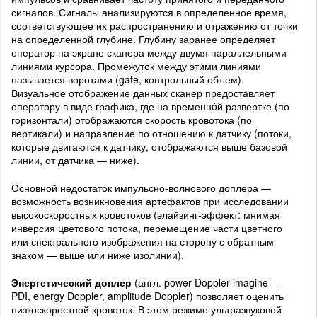
сигналов. Сигналы анализируются в определенное время,
соответствующее их распространению и отражению от точки
на определенной глубине. Глубину заранее определяет
оператор на экране сканера между двумя параллельными
линиями курсора. Промежуток между этими линиями
называется воротами (gate, контрольный объем).
Визуальное отображение данных сканер предоставляет
оператору в виде графика, где на временнóй развертке (по
горизонтали) отображаются скорость кровотока (по
вертикали) и направление по отношению к датчику (потоки,
которые двигаются к датчику, отображаются выше базовой
линии, от датчика — ниже).
Основной недостаток импульсно-волнового доплера —
возможность возникновения артефактов при исследовании
высокоскоростных кровотоков (элайзинг-эффект: мнимая
инверсия цветового потока, перемещение части цветного
или спектрального изображения на сторону с обратным
знаком — выше или ниже изолинии).
Энергетический доплер
(англ. power Doppler imagine —
PDI, energy Doppler, amplitude Doppler) позволяет оценить
низкоскоростной кровоток. В этом режиме ультразвуковой