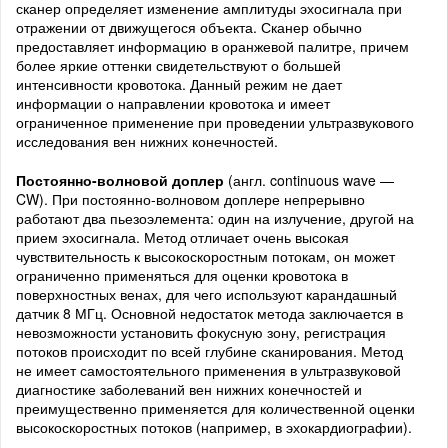
сканер определяет изменение амплитуды эхосигнала при
отражении от движущегося объекта. Сканер обычно
предоставляет информацию в оранжевой палитре, причем
более яркие оттенки свидетельствуют о большей
интенсивности кровотока. Данный режим не дает
информации о направлении кровотока и имеет
ограниченное применение при проведении ультразвукового
исследования вен нижних конечностей.
Постоянно-волновой доплер
(англ. continuous wave —
CW). При постоянно-волновом доплере непрерывно
работают два пьезоэлемента: один на излучение, другой на
прием эхосигнала. Метод отличает очень высокая
чувствительность к высокоскоростным потокам, он может
ограниченно применяться для оценки кровотока в
поверхностных венах, для чего используют карандашный
датчик 8 МГц. Основной недостаток метода заключается в
невозможности установить фокусную зону, регистрация
потоков происходит по всей глубине сканирования. Метод
не имеет самостоятельного применения в ультразвуковой
диагностике заболеваний вен нижних конечностей и
преимущественно применяется для количественной оценки
высокоскоростных потоков (например, в эхокардиографии).