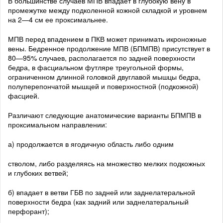
В большинстве случаев МПВ впадает в глубокую вену в
промежутке между подколенной кожной складкой и уровнем
на 2—4 см ее проксимальнее.
МПВ перед впадением в ПКВ может принимать икроножные
вены. Бедренное продолжение МПВ (БПМПВ) присутствует в
80—95% случаев, располагается по задней поверхности
бедра, в фасциальном футляре треугольной формы,
ограниченном длинной головкой двуглавой мышцы бедра,
полуперепончатой мышцей и поверхностной (подкожной)
фасцией.
Различают следующие анатомические варианты БПМПВ в
проксимальном направлении:
а) продолжается в ягодичную область либо одним
стволом, либо разделяясь на множество мелких подкожных
и глубоких ветвей;
б) впадает в ветви ГБВ по задней или заднелатеральной
поверхности бедра (как задний или заднелатеральный
перфорант);