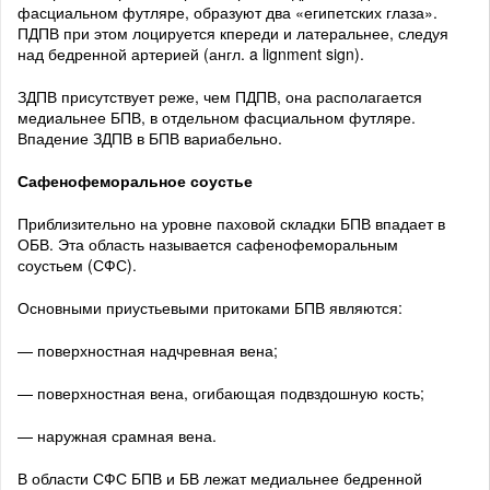
фасциальном футляре, образуют два «египетских глаза».
ПДПВ при этом лоцируется кпереди и латеральнее, следуя
над бедренной артерией (англ. a lignment sign).
ЗДПВ присутствует реже, чем ПДПВ, она располагается
медиальнее БПВ, в отдельном фасциальном футляре.
Впадение ЗДПВ в БПВ вариабельно.
Сафенофеморальное соустье
Приблизительно на уровне паховой складки БПВ впадает в
ОБВ. Эта область называется сафенофеморальным
соустьем (СФС).
Основными приустьевыми притоками БПВ являются:
— поверхностная надчревная вена;
— поверхностная вена, огибающая подвздошную кость;
— наружная срамная вена.
В области СФС БПВ и БВ лежат медиальнее бедренной