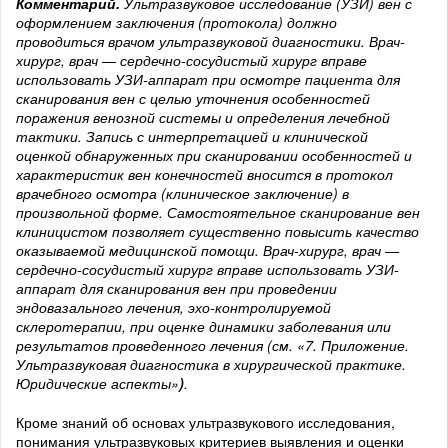
Комментарий.
Ультразвуковое исследование (УЗИ) вен с
оформлением заключения (протокола) должно
проводиться врачом ультразвуковой диагностики.
Врач-
хирург, врач — сердечно-сосудистый хирург вправе
использовать УЗИ-аппарат при осмотре пациента для
сканирования вен с целью уточнения особенностей
поражения венозной системы и определения лечебной
тактики. Запись с интерпретацией и клинической
оценкой обнаруженных при сканировании особенностей и
характеристик вен конечностей вносится в протокол
врачебного осмотра (клиническое заключение) в
произвольной форме. Самостоятельное сканирование вен
клиницистом позволяет существенно повысить качество
оказываемой медицинской помощи. Врач-хирург, врач —
сердечно-сосудистый хирург вправе использовать УЗИ-
аппарат для сканирования вен при проведении
эндовазального лечения, эхо-контролируемой
склеротерапии, при оценке динамики заболевания или
результатов проведенного лечения (см. «7. Приложение.
Ультразвуковая диагностика в хирургической практике.
Юридические аспекты»
)
.
Кроме знаний об основах ультразвукового исследования,
понимания ультразвуковых критериев выявления и оценки