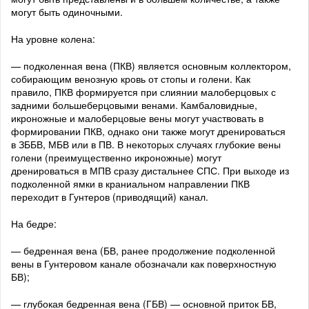
могут быть одиночными.
На уровне колена:
— подколенная вена (ПКВ) является основным коллектором,
собирающим венозную кровь от стопы и голени. Как
правило, ПКВ формируется при слиянии малоберцовых с
задними большеберцовыми венами. Камбаловидные,
икроножные и малоберцовые вены могут участвовать в
формировании ПКВ, однако они также могут дренироваться
в ЗББВ, МБВ или в ПВ. В некоторых случаях глубокие вены
голени (преимущественно икроножные) могут
дренироваться в МПВ сразу дистальнее СПС. При выходе из
подколенной ямки в краниальном направлении ПКВ
переходит в Гунтеров (приводящий) канал.
На бедре:
— бедренная вена (БВ, ранее продолжение подколенной
вены в Гунтеровом канале обозначали как поверхностную
БВ);
— глубокая бедренная вена (ГБВ) — основной приток БВ,