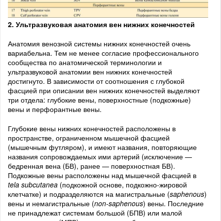
2. Ультразвуковая анатомия вен нижних конечностей
Анатомия венозной системы нижних конечностей очень
вариабельна. Тем не менее согласие профессионального
сообщества по анатомической терминологии и
ультразвуковой анатомии вен нижних конечностей
достигнуто. В зависимости от соотношения с глубокой
фасцией при описании вен нижних конечностей выделяют
три отдела: глубокие вены, поверхностные (подкожные)
вены и перфорантные вены.
Глубокие вены нижних конечностей расположены в
пространстве, ограниченном мышечной фасцией
(мышечным футляром), и имеют названия, повторяющие
названия сопровождаемых ими артерий (исключение —
бедренная вена (БВ), ранее — поверхностная БВ).
Подкожные вены расположены над мышечной фасцией в
tela
subcutanea
(подкожной основе, подкожно-жировой
клетчатке) и подразделяются на магистральные (
saphenous
)
вены и немагистральные (
non
-saphenous
) вены. Последние
не принадлежат системам большой (БПВ) или малой