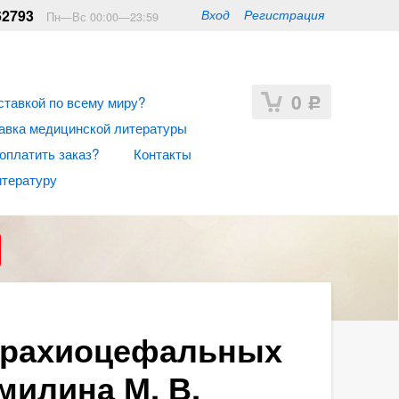
62793
Вход
Регистрация
Пн—Вс 00:00—23:59
0
ставкой по всему миру?
Р
авка медицинской литературы
 оплатить заказ?
Контакты
итературу
 брахиоцефальных
милина М. В.