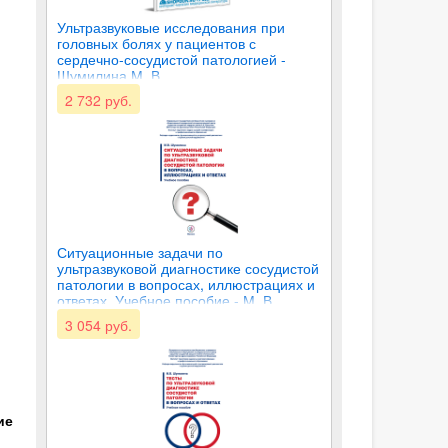
Ультразвуковые исследования при
головных болях у пациентов с
сердечно-сосудистой патологией -
Шумилина М. В.
2 732 руб.
Ситуационные задачи по
ультразвуковой диагностике сосудистой
патологии в вопросах, иллюстрациях и
ответах. Учебное пособие - М. В.
Шумилина
3 054 руб.
ие