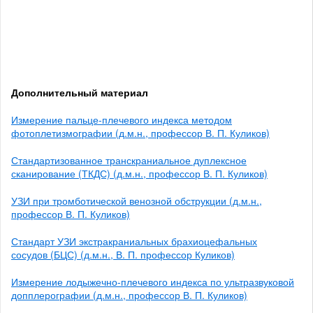
Дополнительный материал
Измерение пальце-плечевого индекса методом
фотоплетизмографии (д.м.н., профессор В. П. Куликов)
Стандартизованное транскраниальное дуплексное
сканирование (ТКДС) (д.м.н., профессор В. П. Куликов)
УЗИ при тромботической венозной обструкции (д.м.н.,
профессор В. П. Куликов)
Стандарт УЗИ экстракраниальных брахиоцефальных
сосудов (БЦС) (д.м.н., В. П. профессор Куликов)
Измерение лодыжечно-плечевого индекса по ультразвуковой
допплерографии (д.м.н., профессор В. П. Куликов)