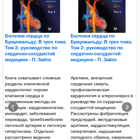
Болезни сердца по
Болезни сердца по
Б
.
Браунвальду. В трех тома.
Браунвальду. В трех тома.
Б
Том 3: руководство по
Том 2: руководство по
Т
сердечно-сосудистой
сердечно-сосудистой
с
медицине - П. Зайпс
медицине - П. Зайпс
м
Книга охватывает сложные
Аритмии, внезапная
Ф
разделы клинической
сердечная смерть,
р
кардиологии: пороки
профилактическая
с
клапанов сердца и
кардиология и атеросклероз в
г
современные методы их
руководстве по сердечно-
п
и
коррекции, кардиомиопатии,
сосудистой медицине.
к
миокардит, заболевания
Рассмотрены фибрилляция
п
перикарда, тромбоэмболию
предсердий, желудочковые
э
легочной артерии и легочную
аритмии, кардиостимуляция,
э
гипертензию. Отдельно
гипертензия, нарушения
к
рассмотрено ведение
липидного обмена, ожирение,
р