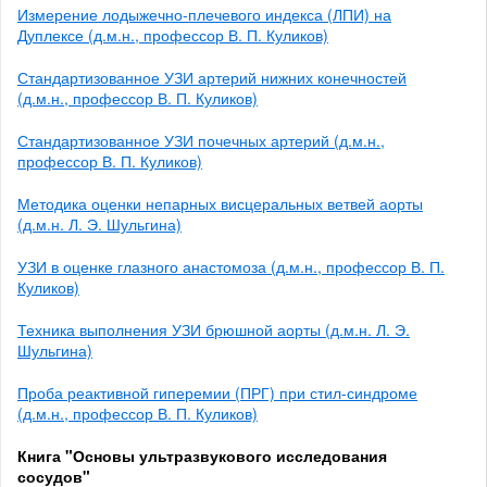
Измерение лодыжечно-плечевого индекса (ЛПИ) на
Дуплексе (д.м.н., профессор В. П. Куликов)
Стандартизованное УЗИ артерий нижних конечностей
(д.м.н., профессор В. П. Куликов)
Стандартизованное УЗИ почечных артерий (д.м.н.,
профессор В. П. Куликов)
Методика оценки непарных висцеральных ветвей аорты
(д.м.н. Л. Э. Шульгина)
УЗИ в оценке глазного анастомоза (д.м.н., профессор В. П.
Куликов)
Техника выполнения УЗИ брюшной аорты (д.м.н. Л. Э.
Шульгина)
Проба реактивной гиперемии (ПРГ) при стил-синдроме
(д.м.н., профессор В. П. Куликов)
Книга "Основы ультразвукового исследования
сосудов"