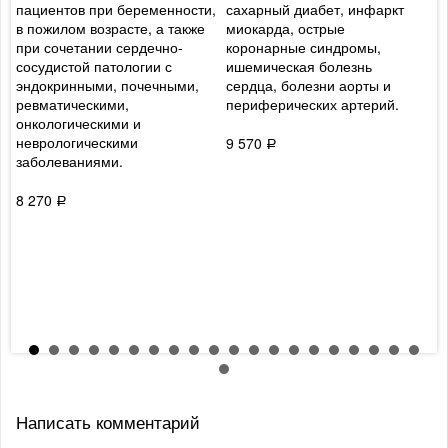
пациентов при беременности,
сахарный диабет, инфаркт
т
в пожилом возрасте, а также
миокарда, острые
к
при сочетании сердечно-
коронарные синдромы,
Б
сосудистой патологии с
ишемическая болезнь
д
эндокринными, почечными,
сердца, болезни аорты и
с
ревматическими,
периферических артерий.
м
онкологическими и
к
неврологическими
х
9 570
Р
заболеваниями.
8
8 270
Р
Написать комментарий