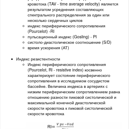
кровотока (TAV - time average velocity) является
результатом усреднения составляющих
спектрального распределения за один или
несколько сердечных циклов
индекс периферического сопротивления
(Pourcelot) -RI
пульсационный индекс (Gosling) - PI
систоло-диастолическое соотношение (S/D)
время ускорения (АТ)
Индекс резистентности
Индекс периферического сопротивления
(Pourcelot, Rl - resistive index) косвенно
характеризует состояние периферического
сопротивления в исследуемом сосудистом
бассейне. Величина индекса в артериях с
низким периферическим сопротивлением равна
отношению разности пиковой систолической и
максимальной конечной диастолической
скорости кровотока к пиковой систолической
скорости кровотока