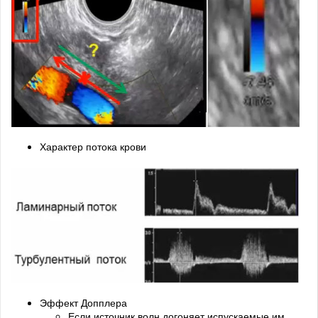
Характер потока крови
Эффект Допплера
Если источник волн догоняет испускаемые им