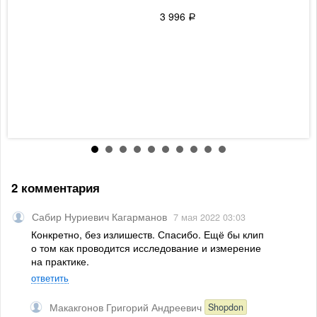
О
п
3 996
Р
с
о
а
с
д
н
4
2 комментария
Сабир Нуриевич Кагарманов
7 мая 2022 03:03
Конкретно, без излишеств. Спасибо. Ещё бы клип
о том как проводится исследование и измерение
на практике.
ответить
Макакгонов Григорий Андреевич
Shopdon