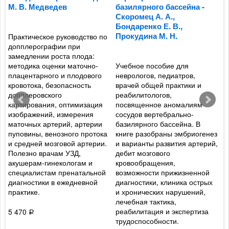
М. В. Медведев
базилярного бассейна -
э
Скоромец А. А.,
Р
Бондаренко Е. В.,
Р
Прокудина М. Н.
Практическое руководство по
допплерографии при
замедлении роста плода:
В
методика оценки маточно-
Учебное пособие для
у
плацентарного и плодового
неврологов, педиатров,
и
кровотока, безопасность
врачей общей практики и
д
допплеровского
реабилитологов,
р
картирования, оптимизация
посвященное аномалиям
п
а
изображений, измерения
сосудов вертебрально-
н
маточных артерий, артерии
базилярного бассейна. В
р
пуповины, венозного протока
книге разобраны эмбриогенез
р
и средней мозговой артерии.
и варианты развития артерий,
н
Полезно врачам УЗД,
дебит мозгового
д
акушерам-гинекологам и
кровообращения,
с
специалистам пренатальной
возможности прижизненной
в
диагностики в ежедневной
диагностики, клиника острых
э
практике.
и хронических нарушений,
в
лечебная тактика,
и
реабилитация и экспертиза
с
5 470
Р
трудоспособности.
р