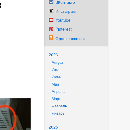
в
ВКонтакте
Инстаграм
Youtube
Pinterest
Одноклассники
2026
Август
Июль
Июнь
Май
Апрель
Март
Февраль
Январь
2025