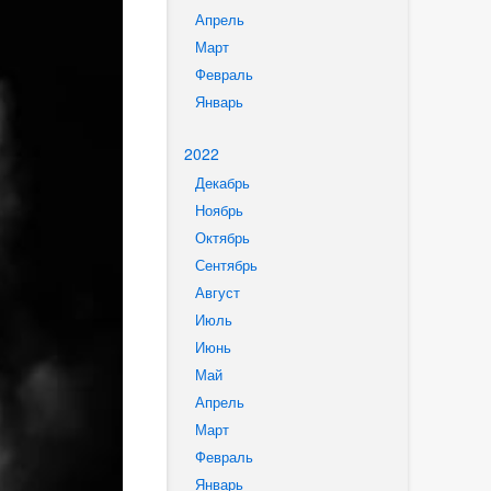
Апрель
Март
Февраль
Январь
2022
Декабрь
Ноябрь
Октябрь
Сентябрь
Август
Июль
Июнь
Май
Апрель
Март
Февраль
Январь