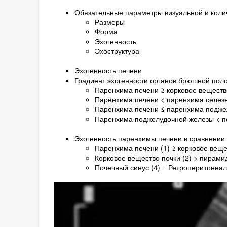
Обязательные параметры визуальной и коли
Размеры
Форма
Эхогенность
Эхоструктура
Эхогенность печени
Градиент эхогенности органов брюшной поло
Паренхима печени ≥ корковое веществ
Паренхима печени < паренхима селез
Паренхима печени ≤ паренхима подже
Паренхима поджелудочной железы < по
Эхогенность паренхимы печени в сравнении 
Паренхима печени (1) ≥ корковое вещес
Корковое вещество почки (2) > пирами
Почечный синус (4) = Ретроперитонеаль