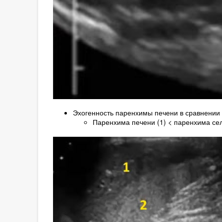
Эхогенность паренхимы печени в сравнении 
Паренхима печени (1) < паренхима сел