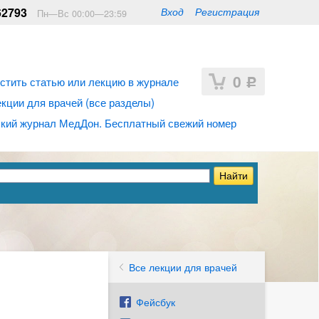
62793
Вход
Регистрация
Пн—Вс 00:00—23:59
0
стить статью или лекцию в журнале
Р
ции для врачей (все разделы)
кий журнал МедДон. Бесплатный свежий номер
Все лекции для врачей
Фейсбук