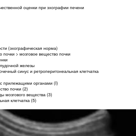
чественной оценки при эхографии печени
сти (эхографическая норма)
о почки > мозговое вещество почки
енки
лудочной железы
чечный синус и ретроперитонеальная клетчатка
с прилежащими органами (I)
тво почки (2)
ды мозгового вещества (3)
ная клетчатка (5)