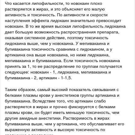
Что касается липофильности, то новокаин плохо
растворяется в жирах, и это объясняет его малую
активность и токсичность. По активности и скорости
наступления эффекта лидокаин значительно превосходит
новокаин. В то же время высокая липофильность лидокаина
дает большую возможность распространения препарата,
оказывая системное действие, поэтому токсичность
лидокаина выше, чем у новокаина. У мепивакаина и
бупивакаина токсичность сравнима с лидокаином, а у
артикаина она выше новокаина, но ниже лидокаина,
мепивакаина и бупивакаина. Если токсичность новокаина
принять за 1, то ее распределение по группам получается
следующее: новокаин - 1, лидокаина, мепивакаина и
бупивакаина - 2, артикаин - 1-1,5.
Таким образом, самый высокий показатель связывания с
белками плазмы крови у анестетиков группы артикаина и
бупивакаина. Вследствие того, что артикаин слабо
растворяется в жирах и прочно фиксируется с белками
плазмы крови, он будет иметь меньшую токсичность, чем
другие амидные анестетики. Растворимость в жирах
бупивакаина выше, чем у артикаина, что обуславливает его
выраженную активность и высокую токсичность по