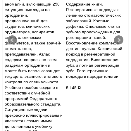
аномалий, включающий 250
Содержание книги.
а
ситуационных задач по
Регенеративные подходы к
к
ортодонтии,
лечению стоматологических
п
предназначенный для
заболеваний. Костные
е
й
студентов, клинических
дефекты. Стволовые клетки
п
ординаторов, аспирантов
зубного происхождения для
м
стоматологических
регенерации тканей.
к
факультетов, а также врачей-
Восстановление комплекса
к
стоматологов,
дентин–пульпа. Клинический
а
преподавателей. Атлас
подход в регенеративной
о
содержит вопросы по всем
эндодонтии. Биоинженерия
к
разделам ортодонтии и
зуба и полная регенерация
о
й
может быть использован для
зуба. Регенеративные
с
текущего, этапного, итогового
подходы в пародонтологии.
м
контроля по специальности.
т
Учебное пособие создано в
п
5 145
Р
соответствии с учебной
в
программой Федерального
образовательного стандарта.
1
Ситуационные задачи
прекрасно иллюстрированы и
являются незаменимым
дополнением к учебнику