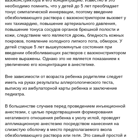
необходимо помнить, что у детей до 5 лет преобладает
тонус симпатической иннервации, поэтому введение
обезболивающего раствора с вазоконстриктором вызовет у
них тахикардию, повышение артериального давления,
повышение тонуса сосудов органов брюшной полости и
кожи, следствием чего являются дрожь, бледность кожных
покровов, появление холодного липкого пота, обморок. У
детей старше 5 лет вышеупомянутые состояния при
введении обезболивающих растворов с вазоконстриктором
менее выражены. Однако это не является показанием к
увеличению его концентрации в анестетике.
Вне зависимости от возраста ребенка родителям следует
иметь на руках результаты аллергологического теста,
выписку из амбулаторной карты ребенка и заключение
педиатра.
В большинстве случаев перед проведением инъекционной
анестезии, с целью предотвращения формирования
негативного отношения ребенка к уколу иглой, проводят
аппликационную анестезию посредством нанесения на
слизистую оболочку в место предполагаемого вкола
обезболивающего раствора или геля. Это самый простой и