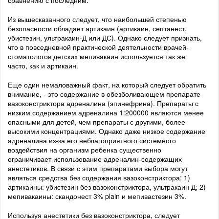
сравнению с последним.
Из вышесказанного следует, что наибольшей степенью
безопасности обладает артикаин (артикаин, септанест,
убистезин, ультракаин-Д или ДС). Однако следует признать,
что в повседневной практической деятельности врачей-
стоматологов детских мепивакаин используется так же
часто, как и артикаин.
Еще один немаловажный факт, на который следует обратить
внимание, - это содержание в обезболивающем препарате
вазоконстриктора адреналина (эпинефрина). Препараты с
низким содержанием адреналина 1:200000 являются менее
опасными для детей, чем препараты с другими, более
высокими концентрациями. Однако даже низкое содержание
адреналина из-за его неблагоприятного системного
воздействия на организм ребенка существенно
ограничивает использование адреналин-содержащих
анестетиков. В связи с этим препаратами выбора могут
являться средства без содержания вазоконстриктора: 1)
артикаины: убистезин без вазоконстриктора, ультракаин Д; 2)
мепивакаины: скандонест 3% plain и мепивастезин 3%.
Используя анестетики без вазоконстриктора, следует