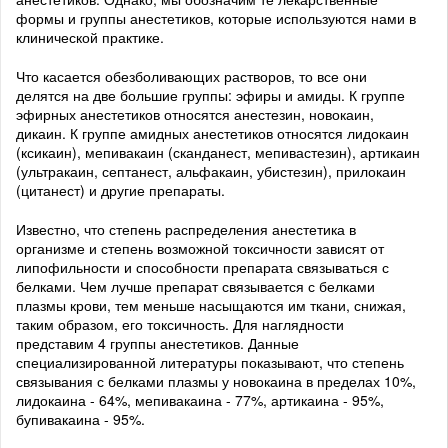
формы и группы анестетиков, которые используются нами в
клинической практике.
Что касается обезболивающих растворов, то все они
делятся на две большие группы: эфиры и амиды. К группе
эфирных анестетиков относятся анестезин, новокаин,
дикаин. К группе амидных анестетиков относятся лидокаин
(ксикаин), мепивакаин (сканданест, мепивастезин), артикаин
(ультракаин, септанест, альфакаин, убистезин), прилокаин
(цитанест) и другие препараты.
Известно, что степень распределения анестетика в
организме и степень возможной токсичности зависят от
липофильности и способности препарата связываться с
белками. Чем лучше препарат связывается с белками
плазмы крови, тем меньше насыщаются им ткани, снижая,
таким образом, его токсичность. Для наглядности
представим 4 группы анестетиков. Данные
специализированной литературы показывают, что степень
связывания с белками плазмы у новокаина в пределах 10%,
лидокаина - 64%, мепивакаина - 77%, артикаина - 95%,
бупивакаина - 95%.