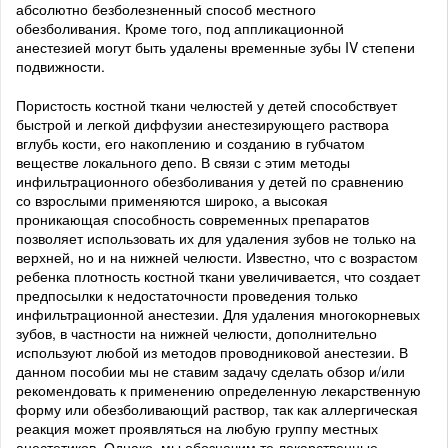
абсолютно безболезненный способ местного
обезболивания. Кроме того, под аппликационной
анестезией могут быть удалены временные зубы IV степени
подвижности.
Пористость костной ткани челюстей у детей способствует
быстрой и легкой диффузии анестезирующего раствора
вглубь кости, его накоплению и созданию в губчатом
веществе локального депо. В связи с этим методы
инфильтрационного обезболивания у детей по сравнению
со взрослыми применяются широко, а высокая
проникающая способность современных препаратов
позволяет использовать их для удаления зубов не только на
верхней, но и на нижней челюсти. Известно, что с возрастом
ребенка плотность костной ткани увеличивается, что создает
предпосылки к недостаточности проведения только
инфильтрационной анестезии. Для удаления многокорневых
зубов, в частности на нижней челюсти, дополнительно
используют любой из методов проводниковой анестезии. В
данном пособии мы не ставим задачу сделать обзор и/или
рекомендовать к применению определенную лекарственную
форму или обезболивающий раствор, так как аллергическая
реакция может проявляться на любую группу местных
анестетиков. Однако, мы обозначим те лекарственные