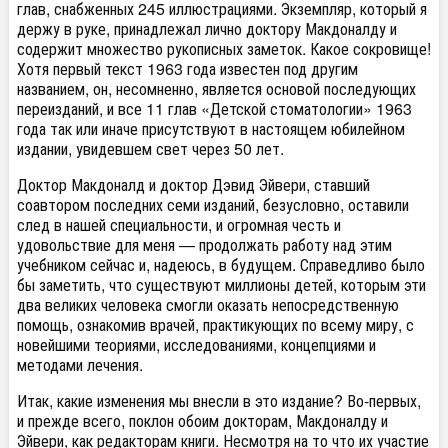
глав, снабженных 245 иллюстрациями. Экземпляр, который я
держу в руке, принадлежал лично доктору Макдоналду и
содержит множество рукописных заметок. Какое сокровище!
Хотя первый текст 1963 года известен под другим
названием, он, несомненно, является основой последующих
переизданий, и все 11 глав «Детской стоматологии» 1963
года так или иначе присутствуют в настоящем юбилейном
издании, увидевшем свет через 50 лет.
Доктор Макдоналд и доктор Дэвид Эйвери, ставший
соавтором последних семи изданий, безусловно, оставили
след в нашей специальности, и огромная честь и
удовольствие для меня — продолжать работу над этим
учебником сейчас и, надеюсь, в будущем. Справедливо было
бы заметить, что существуют миллионы детей, которым эти
два великих человека смогли оказать непосредственную
помощь, ознакомив врачей, практикующих по всему миру, с
новейшими теориями, исследованиями, концепциями и
методами лечения.
Итак, какие изменения мы внесли в это издание? Во-первых,
и прежде всего, поклон обоим докторам, Макдоналду и
Эйвери, как редакторам книги. Несмотря на то что их участие