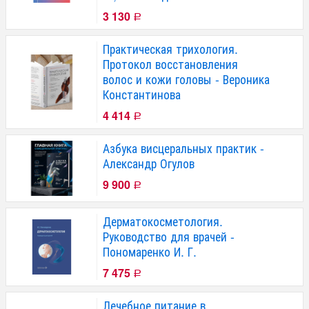
3 130
Р
Практическая трихология.
Протокол восстановления
волос и кожи головы - Вероника
Константинова
4 414
Р
Азбука висцеральных практик -
Александр Огулов
9 900
Р
Дерматокосметология.
Руководство для врачей -
Пономаренко И. Г.
7 475
Р
Лечебное питание в