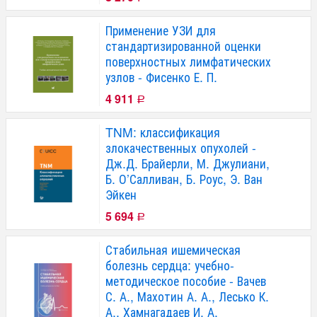
Применение УЗИ для
стандартизированной оценки
поверхностных лимфатических
узлов - Фисенко Е. П.
4 911
Р
TNM: классификация
злокачественных опухолей -
Дж.Д. Брайерли, М. Джулиани,
Б. О’Салливан, Б. Роус, Э. Ван
Эйкен
5 694
Р
Стабильная ишемическая
болезнь сердца: учебно-
методическое пособие - Вачев
С. А., Махотин А. А., Лесько К.
А., Хамнагадаев И. А.