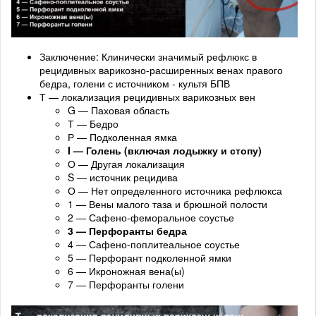
Заключение: Клинически значимый рефлюкс в
рецидивных варикозно-расширенных венах правого
бедра, голени с источником - культя БПВ
Т — локализация рецидивных варикозных вен
G — Паховая область
Т — Бедро
Р — Подколенная ямка
I — Голень (включая лодыжку и стопу)
О — Другая локализация
S — источник рецидива
О — Нет определенного источника рефлюкса
1 — Вены малого таза и брюшной полости
2 — Сафено-феморальное соустье
3 — Перфоранты бедра
4 — Сафено-поплитеальное соустье
5 — Перфорант подколенной ямки
6 — Икроножная вена(ы)
7 — Перфоранты голени