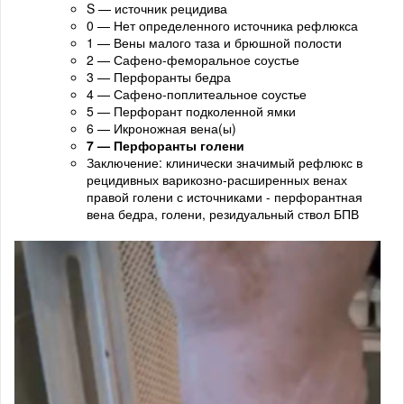
S — источник рецидива
0 — Нет определенного источника рефлюкса
1 — Вены малого таза и брюшной полости
2 — Сафено-феморальное соустье
3 — Перфоранты бедра
4 — Сафено-поплитеальное соустье
5 — Перфорант подколенной ямки
6 — Икроножная вена(ы)
7 — Перфоранты голени
Заключение: клинически значимый рефлюкс в
рецидивных варикозно-расширенных венах
правой голени с источниками - перфорантная
вена бедра, голени, резидуальный ствол БПВ