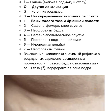
I — Голень (включая лодыжку и стопу)
О — Другая локализация
S — источник рецидива
0 — Нет определенного источника рефлюкса
1 — Вены малого таза и брюшной полости
2 — Сафено-феморальное соустье
3 — Перфоранты бедра
4 — Сафено-поплитеальное соустье
5 — Перфорант подколенной ямки
6 — Икроножная вена(ы)
7 — Перфоранты голени
Заключение: клинически значимый рефлюкс в
рецидивных варикозно-расширенных
промежности, правого бедра с источниками -
вены таза (?), перфорантная вена бедра