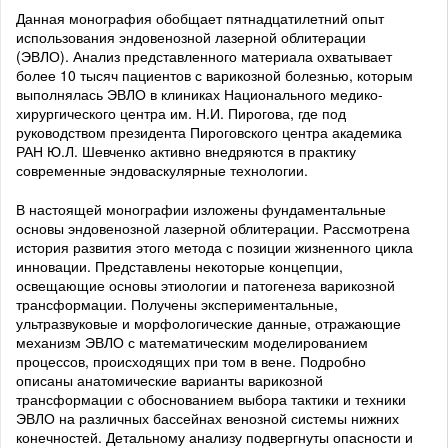
Данная монография обобщает пятнадцатилетний опыт
использования эндовенозной лазерной облитерации
(ЭВЛО). Анализ представленного материала охватывает
более 10 тысяч пациентов с варикозной болезнью, которым
выполнялась ЭВЛО в клиниках Национального медико-
хирургического центра им. Н.И. Пирогова, где под
руководством президента Пироговского центра академика
РАН Ю.Л. Шевченко активно внедряются в практику
современные эндоваскулярные технологии.
В настоящей монографии изложены фундаментальные
основы эндовенозной лазерной облитерации. Рассмотрена
история развития этого метода с позиции жизненного цикла
инновации. Представлены некоторые концепции,
освещающие основы этиологии и патогенеза варикозной
трансформации. Получены экспериментальные,
ультразвуковые и морфологические данные, отражающие
механизм ЭВЛО с математическим моделированием
процессов, происходящих при том в вене. Подробно
описаны анатомические варианты варикозной
трансформации с обоснованием выбора тактики и техники
ЭВЛО на различных бассейнах венозной системы нижних
конечностей. Детальному анализу подвергнуты опасности и