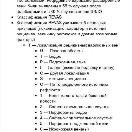
100 больными. Рецидивные варикозно расширенные
вены были выявлены в 55 % случаев после
флебэктомии и в 40 % случаев после ЭВЛО
Классификация REVAS
Классификация REVAS учитывает 6 основных
признаков (локализацию, характер и источник
рецидива, величину рефлюкса и другие возможные
факторы)
Т — локализация рецидивных варикозных вен:
G — Паховая область
Т — Бедро
Р — Подколенная ямка
I — Голень (включая лодыжку и стопу)
О — Другая локализация
S — источник рецидива
О — Нет определенного источника
рефлюкса
1 — Вены малого таза и брюшной
полости
2 — Сафено-феморальное соустье
3 — Перфоранты бедра
4 — Сафено-поплитеальное соустье
5 — Перфорант подколенной ямки
6 — Икроножная вена(ы)