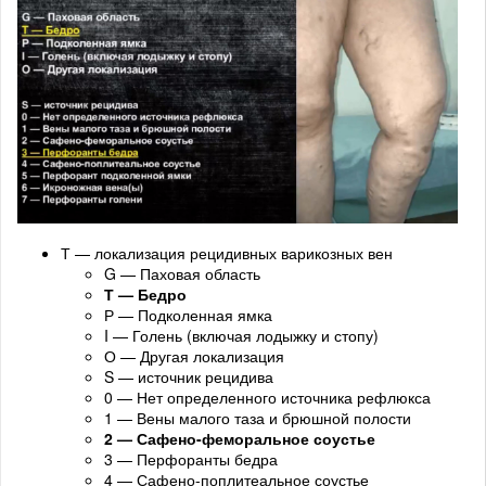
Т — локализация рецидивных варикозных вен
G — Паховая область
Т — Бедро
Р — Подколенная ямка
I — Голень (включая лодыжку и стопу)
О — Другая локализация
S — источник рецидива
0 — Нет определенного источника рефлюкса
1 — Вены малого таза и брюшной полости
2 — Сафено-феморальное соустье
3 — Перфоранты бедра
4 — Сафено-поплитеальное соустье