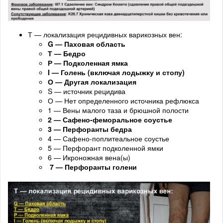
Т — локализация рецидивных варикозных вен:
G — Паховая область
Т — Бедро
Р — Подколенная ямка
I — Голень (включая лодыжку и стопу)
О — Другая локализация
S — источник рецидива
О — Нет определенного источника рефлюкса
1 — Вены малого таза и брюшной полости
2 — Сафено-феморальное соустье
3 — Перфоранты бедра
4 — Сафено-поплитеальное соустье
5 — Перфорант подколенной ямки
6 — Икроножная вена(ы)
7 — Перфоранты голени