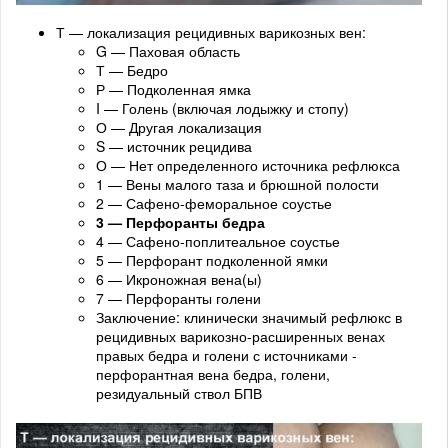
Т — локализация рецидивных варикозных вен:
G — Паховая область
Т — Бедро
Р — Подколенная ямка
I — Голень (включая лодыжку и стопу)
О — Другая локализация
S — источник рецидива
О — Нет определенного источника рефлюкса
1 — Вены малого таза и брюшной полости
2 — Сафено-феморальное соустье
3 — Перфоранты бедра
4 — Сафено-поплитеальное соустье
5 — Перфорант подколенной ямки
6 — Икроножная вена(ы)
7 — Перфоранты голени
Заключение: клинически значимый рефлюкс в
рецидивных варикозно-расширенных венах
правых бедра и голени с источниками -
перфорантная вена бедра, голени,
резидуальный ствол БПВ