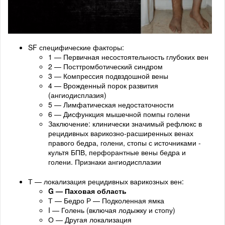
SF специфические факторы:
1 — Первичная несостоятельность глубоких вен
2 — Посттромботический синдром
3 — Компрессия подвздошной вены
4 — Врожденный порок развития
(ангиодисплазия)
5 — Лимфатическая недостаточности
6 — Дисфункция мышечной помпы голени
Заключение: клинически значимый рефлюкс в
рецидивных варикозно-расширенных венах
правого бедра, голени, стопы с источниками -
культя БПВ, перфорантные вены бедра и
голени. Признаки ангиодисплазии
Т — локализация рецидивных варикозных вен:
G — Паховая область
Т — Бедро Р — Подколенная ямка
I — Голень (включая лодыжку и стопу)
О — Другая локализация