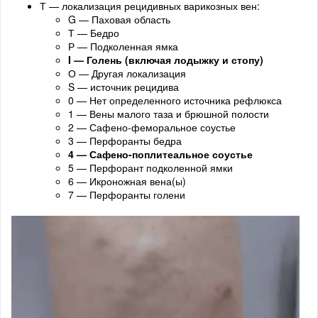
Т — локализация рецидивных варикозных вен:
G — Паховая область
Т — Бедро
Р — Подколенная ямка
I — Голень (включая лодыжку и стопу)
О — Другая локализация
S — источник рецидива
0 — Нет определенного источника рефлюкса
1 — Вены малого таза и брюшной полости
2 — Сафено-феморальное соустье
3 — Перфоранты бедра
4 — Сафено-поплитеальное соустье
5 — Перфорант подколенной ямки
6 — Икроножная вена(ы)
7 — Перфоранты голени