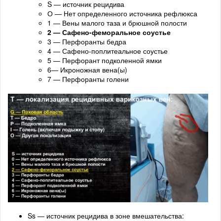
S — источник рецидива
О — Нет определенного источника рефлюкса
1 — Вены малого таза и брюшной полости
2 — Сафено-феморальное соустье
3 — Перфоранты бедра
4 — Сафено-поплитеальное соустье
5 — Перфорант подколенной ямки
6— Икроножная вена(ы)
7 — Перфоранты голени
Ss — источник рецидива в зоне вмешательства: