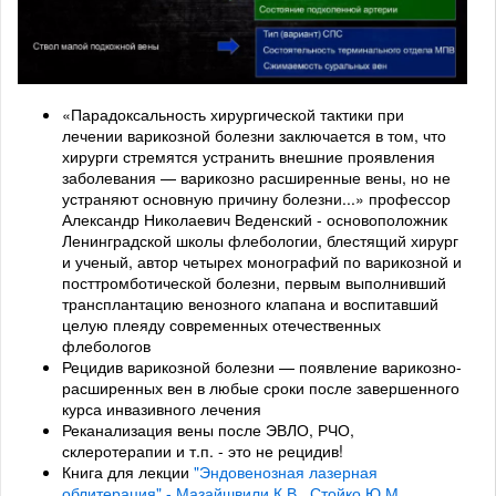
«Парадоксальность хирургической тактики при
лечении варикозной болезни заключается в том, что
хирурги стремятся устранить внешние проявления
заболевания — варикозно расширенные вены, но не
устраняют основную причину болезни...» профессор
Александр Николаевич Веденский - основоположник
Ленинградской школы флебологии, блестящий хирург
и ученый, автор четырех монографий по варикозной и
посттромботической болезни, первым выполнивший
трансплантацию венозного клапана и воспитавший
целую плеяду современных отечественных
флебологов
Рецидив варикозной болезни — появление варикозно-
расширенных вен в любые сроки после завершенного
курса инвазивного лечения
Реканализация вены после ЭВЛО, РЧО,
склеротерапии и т.п. - это не рецидив!
Книга для лекции
"Эндовенозная лазерная
облитерация" - Мазайшвили К.В., Стойко Ю.М.