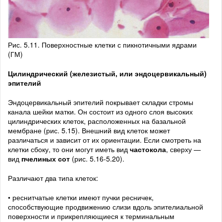
Рис. 5.11. По­верхностные клет­ки с пикнотичными ядрами
(ГМ)
Цилиндрический (железистый, или эндоцервикальный)
эпителий
Эндоцервикальный эпителий покрывает складки стромы
канала шейки матки. Он состоит из одного слоя высоких
цилиндрических клеток, расположенных на базальной
мембране (рис. 5.15). Внешний вид клеток может
различаться и зависит от их ориентации. Если смотреть на
клетки сбоку, то они могут иметь вид
частокола
, сверху —
вид
пчелиных сот
(рис. 5.16-5.20).
Различают два типа клеток:
• реснитчатые клетки имеют пучки ресничек,
способствующие продвижению слизи вдоль эпителиальной
поверхности и прикрепляющиеся к терминальным