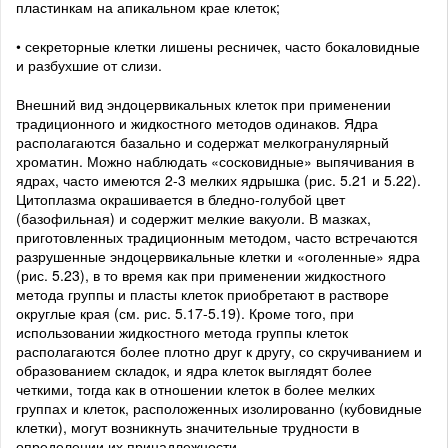
пластинкам на апикальном крае клеток;
• секреторные клетки лишены ресничек, часто бокаловидные
и разбухшие от слизи.
Внешний вид эндоцервикальных клеток при применении
традиционного и жидкостного методов одинаков. Ядра
располагаются базально и содержат мелкогранулярный
хроматин. Можно наблюдать «сосковидные» выпячивания в
ядрах, часто имеются 2-3 мелких ядрышка (рис. 5.21 и 5.22).
Цитоплазма окрашивается в бледно-голубой цвет
(базофильная) и содержит мелкие вакуоли. В мазках,
приготовленных традиционным методом, часто встречаются
разрушенные эндоцервикальные клетки и «оголенные» ядра
(рис. 5.23), в то время как при применении жидкостного
метода группы и пласты клеток приобретают в растворе
округлые края (см. рис. 5.17-5.19). Кроме того, при
использовании жидкостного метода группы клеток
располагаются более плотно друг к другу, со скручиванием и
образованием складок, и ядра клеток выглядят более
четкими, тогда как в отношении клеток в более мелких
группах и клеток, расположенных изолированно (кубовидные
клетки), могут возникнуть значительные трудности в
определении их принадлежности.