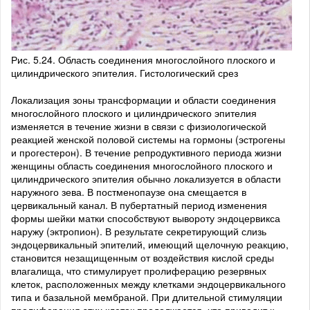
Рис. 5.24. Область соединения многослойного плоского и
цилиндрического эпителия. Гистологический срез
Локализация зоны трансформации и области соединения
многослойного плоского и цилиндрического эпителия
изменяется в течение жизни в связи с физиологической
реакцией женской половой системы на гормоны (эстрогены
и прогестерон). В течение репродуктивного периода жизни
женщины область соединения многослойного плоского и
цилиндрического эпителия обычно локализуется в области
наружного зева. В постменопаузе она смещается в
цервикальный канал. В пубертатный период изменения
формы шейки матки способствуют вывороту эндоцервикса
наружу (эктропион). В результате секретирующий слизь
эндоцервикальный эпителий, имеющий щелочную реакцию,
становится незащищенным от воздействия кислой среды
влагалища, что стимулирует пролиферацию резервных
клеток, расположенных между клетками эндоцервикального
типа и базальной мембраной. При длительной стимуляции
пролиферация этих клеток продолжается, что приводит к