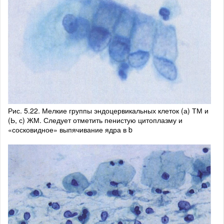
Рис. 5.22. Мелкие группы эндоцервикальных клеток (а) ТМ и
(Ь, с) ЖМ. Следует отметить пенистую цитоплазму и
«сосковидное» выпячивание ядра в b