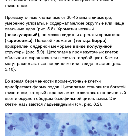
гликогеном.
Промежуточные клетки имеют 30-45 мкм в диаметре,
умеренно угловаты, и содержат мелкие округлые или чаще
овальные ядра (рис. 5.8). Хроматин нежный
(везикулярный)
, но можно видеть и агрегаты хроматина
(кариосомы)
. Половой хроматин
(тельца Барра)
прикреплен к ядерной мембране в виде
полулунной
структуры (рис. 5.9). Цитоплазма промежуточных клеток
обильная и окрашивается в светло-голубой цвет. Клетки
могут располагаться поодиночке или в виде пластов (рис.
5.10).
Во время беременности промежуточные клетки
приобретают форму лодок. Цитоплазма становится богатой
гликогеном, который окрашивается в желтовато-коричневый
цвет и окружен ободком базофильной цитоплазмы. Эти
клетки называются ладьевидными (см. рис. 8.2).