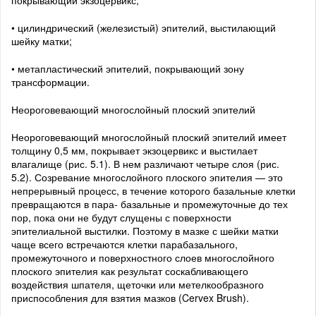
покрывающий экзоцервикс;
• цилиндрический (железистый) эпителий, выстилающий
шейку матки;
• метапластический эпителий, покрывающий зону
трансформации.
Неороговевающий многослойный плоский эпителий
Неороговевающий многослойный плоский эпителий имеет
толщину 0,5 мм, покрывает экзоцервикс и выстилает
влагалище (рис. 5.1). В нем различают четыре слоя (рис.
5.2). Созревание многослойного плоского эпителия — это
непрерывный процесс, в течение которого базальные клетки
превращаются в пара- базальные и промежуточные до тех
пор, пока они не будут слущены с поверхности
эпителиальной выстилки. Поэтому в мазке с шейки матки
чаще всего встречаются клетки парабазального,
промежуточного и поверхностного слоев многослойного
плоского эпителия как результат соскабливающего
воздействия шпателя, щеточки или метелкообразного
приспособления для взятия мазков (Cervex Brush).