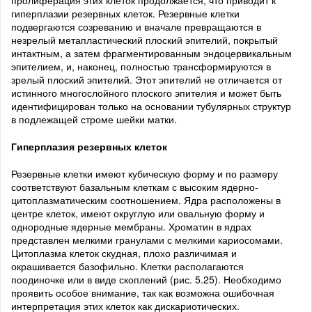
гиперплазии резервных клеток. Резервные клетки
подвергаются созреванию и вначале превращаются в
незрелый метапластический плоский эпителий, покрытый
интактным, а затем фрагментированным эндоцервикальным
эпителием, и, наконец, полностью трансформируются в
зрелый плоский эпителий. Этот эпителий не отличается от
истинного многослойного плоского эпителия и может быть
идентифицирован только на основании тубулярных структур
в подлежащей строме шейки матки.
Гиперплазия резервных клеток
Резервные клетки имеют кубическую форму и по размеру
соответствуют базальным клеткам с высоким ядерно-
цитоплазматическим соотношением. Ядра расположены в
центре клеток, имеют округлую или овальную форму и
однородные ядерные мембраны. Хроматин в ядрах
представлен мелкими гранулами с мелкими кариосомами.
Цитоплазма клеток скудная, плохо различимая и
окрашивается базофильно. Клетки располагаются
поодиночке или в виде скоплений (рис. 5.25). Необходимо
проявить особое внимание, так как возможна ошибочная
интерпретация этих клеток как дискариотических.