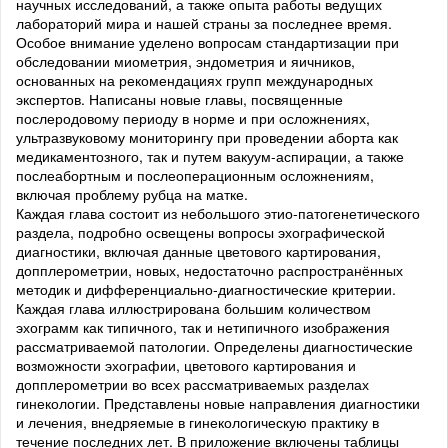
научных исследований, а также опыта работы ведущих
лабораторий мира и нашей страны за последнее время.
Особое внимание уделено вопросам стандартизации при
обследовании миометрия, эндометрия и яичников,
основанных на рекомендациях групп международных
экспертов. Написаны новые главы, посвященные
послеродовому периоду в норме и при осложнениях,
ультразвуковому мониторингу при проведении аборта как
медикаментозного, так и путем вакуум-аспирации, а также
послеабортным и послеоперационным осложнениям,
включая проблему рубца на матке.
Каждая глава состоит из небольшого этио-патогенетического
раздела, подробно освещены вопросы эхографической
диагностики, включая данные цветового картирования,
допплерометрии, новых, недостаточно распространённых
методик и дифференциально-диагностические критерии.
Каждая глава иллюстрирована большим количеством
эхограмм как типичного, так и нетипичного изображения
рассматриваемой патологии. Определены диагностические
возможности эхографии, цветового картирования и
допплерометрии во всех рассматриваемых разделах
гинекологии. Представлены новые направления диагностики
и лечения, внедряемые в гинекологическую практику в
течение последних лет. В приложение включены таблицы