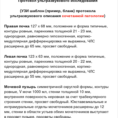
Протокол ультразвукового исследования
(
УЗИ шаблон (пример, бланк) протокола
ультразвукового описания
сочетанной патологии
)
Правая почка
127 х 68 мм, положение и форма типичные,
контуры ровные, паренхима толщиной 21 - 23 мм,
однородная, равномерно гипоэхогенная, кортико-
медуллярная дифференцировка не выражена, ЧЛС
расширена до 65 мм, просвет свободный.
Левая почка
123 х 63 мм, положение и форма типичные,
контуры ровные, паренхима толщиной 20 - 22 мм,
однородная, равномерно гипоэхогенная, кортико-
медуллярная дифференцировка не выражена, ЧЛС
расширена до 55 мм, просвет свободный.
Мочевой пузырь
симметричной округлой формы, контуры
ровные, V мочи 1000 мл, стенки толщиной 10 мм,
внутренняя поверхность неровная за счет трабекулярного
строения стенки, просвет свободный. Юкставезикальные и
интрамуральные отделы мочеточников расширены до 12
мм, стенки в области устьев обеих мочеточников выступают
в просвет пузыря, просветы свободны.