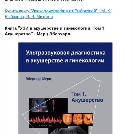
Купить книгу "Эхокардиография от Рыбаковой" - М. К.
Рыбакова, В. В. Митьков
Книга "УЗИ в акушерстве и гинекологии. Том 1
Акушерство" - Мерц Эберхард