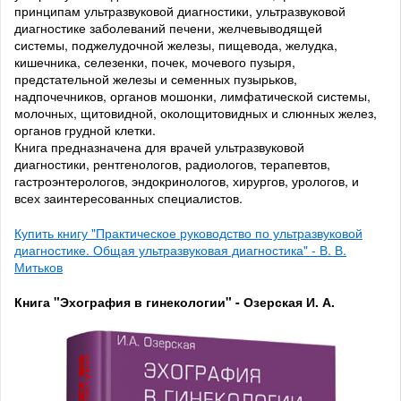
принципам ультразвуковой диагностики, ультразвуковой
диагностике заболеваний печени, желчевыводящей
системы, поджелудочной железы, пищевода, желудка,
кишечника, селезенки, почек, мочевого пузыря,
предстательной железы и семенных пузырьков,
надпочечников, органов мошонки, лимфатической системы,
молочных, щитовидной, околощитовидных и слюнных желез,
органов грудной клетки.
Книга предназначена для врачей ультразвуковой
диагностики, рентгенологов, радиологов, терапевтов,
гастроэнтерологов, эндокринологов, хирургов, урологов, и
всех заинтересованных специалистов.
Купить книгу "Практическое руководство по ультразвуковой
диагностике. Общая ультразвуковая диагностика" - В. В.
Митьков
Книга "Эхография в гинекологии" - Озерская И. А.