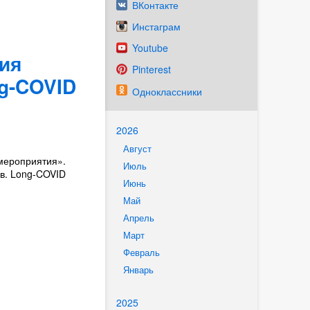
ВКонтакте
Инстаграм
Youtube
ия
Pinterest
g-COVID
Одноклассники
2026
Август
мероприятия».
Июль
в. Long-COVID
Июнь
Май
Апрель
Март
Февраль
Январь
2025