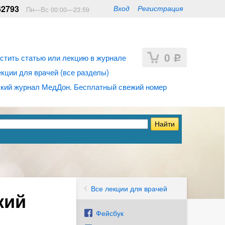
62793
Вход
Регистрация
Пн—Вс 00:00—23:59
0
стить статью или лекцию в журнале
Р
ции для врачей (все разделы)
кий журнал МедДон. Бесплатный свежий номер
Все лекции для врачей
кий
Фейсбук