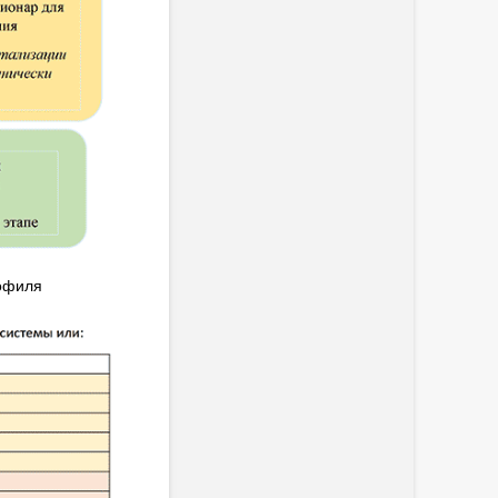
рофиля