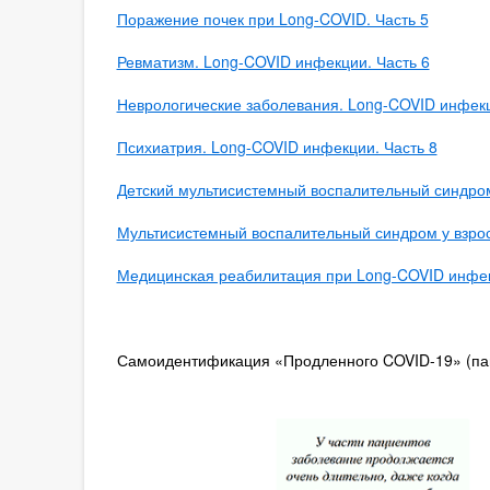
Поражение почек при Long-COVID. Часть 5
Ревматизм. Long-COVID инфекции. Часть 6
Неврологические заболевания. Long-COVID инфекц
Психиатрия. Long-COVID инфекции. Часть 8
Детский мультисистемный воспалительный синдром
Мультисистемный воспалительный синдром у взрос
Медицинская реабилитация при Long-COVID инфек
Самоидентификация «Продленного COVID-19» (пам