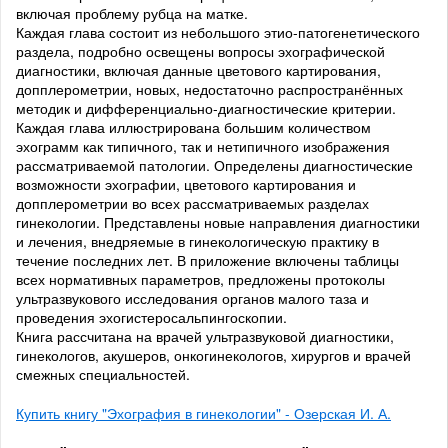
включая проблему рубца на матке.
Каждая глава состоит из небольшого этио-патогенетического
раздела, подробно освещены вопросы эхографической
диагностики, включая данные цветового картирования,
допплерометрии, новых, недостаточно распространённых
методик и дифференциально-диагностические критерии.
Каждая глава иллюстрирована большим количеством
эхограмм как типичного, так и нетипичного изображения
рассматриваемой патологии. Определены диагностические
возможности эхографии, цветового картирования и
допплерометрии во всех рассматриваемых разделах
гинекологии. Представлены новые направления диагностики
и лечения, внедряемые в гинекологическую практику в
течение последних лет. В приложение включены таблицы
всех нормативных параметров, предложены протоколы
ультразвукового исследования органов малого таза и
проведения эхогистеросальпингоскопии.
Книга рассчитана на врачей ультразвуковой диагностики,
гинекологов, акушеров, онкогинекологов, хирургов и врачей
смежных специальностей.
Купить книгу "Эхография в гинекологии" - Озерская И. А.