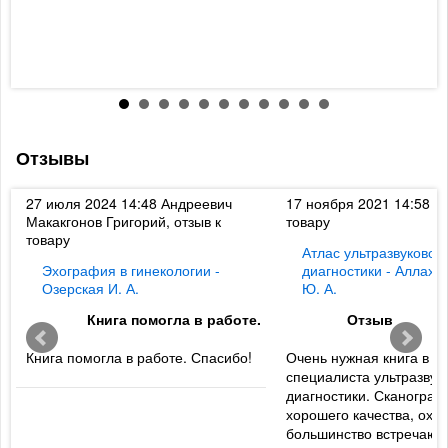
к
т
с
3
Отзывы
к
27 июля 2024 14:48
Андреевич
17 ноября 2021 14:58
Ди
Макакгонов Григорий, отзыв к
товару
товару
Атлас ультразвуковой
Эхография в гинекологии -
диагностики - Аллахв
Озерская И. А.
Ю. А.
Книга помогла в работе.
Отзыв
Книга помогла в работе. Спасибо!
Очень нужная книга в б
специалиста ультразвук
диагностики. Сканогра
хорошего качества, охв
большинство встречаю