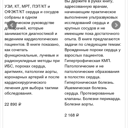
Вы держите в руках книгу,
УЗИ, КТ, МРТ, ПЭТ/КТ и
адресованную врачам,
и
ОФЭКТ/КТ сердца и сосудов
начинающим практическое
Р
собраны в одном
выполнение ультразвуковых
а
практическом руководстве
исследований сердца и
а
для врачей, которые
крупных сосудов и не
ф
занимаются диагностикой и
имеющим пока достаточного
р
ведением кардиологических
опыта. В книге предлагаются
т
пациентов. В книге показано,
задачи по следующим темам:
о
как сочетать
Врожденные пороки сердца у
ж
функциональные, лучевые и
взрослых пациентов.
п
радионуклидные методы при
Гипертрофическая КМП.
ц
ИБС, пороках сердца,
Патологические и не
и
аритмиях, патологии аорты,
патологические образования
п
коронарных артерий и после
в полостях сердца.
в
кардиохирургического
Гипертоническая болезнь.
п
лечения для выбора тактики
Ишемическая болезнь
ж
обследования.
сердца. Протезированные
у
клапаны. Болезни перикарда.
р
Болезни аорты.
в
22 890
Р
б
о
2 168
Р
ж
м