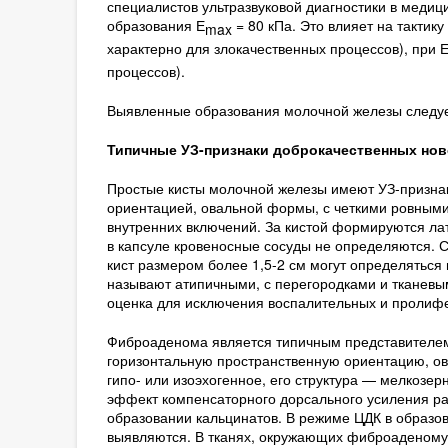
специалистов ультразвуковой диагностики в медиц
образования Е
= 80 кПа. Это влияет на тактику
max
характерно для злокачественных процессов), при 
процессов).
Выявленные образования молочной железы следует
Типичные УЗ-признаки доброкачественных но
Простые кисты молочной железы имеют УЗ-признак
ориентацией, овальной формы, с четкими ровными
внутренних включений. За кистой формируются лат
в капсуле кровеносные сосуды не определяются. 
кист размером более 1,5-2 см могут определятьс
называют атипичными, с перегородками и тканев
оценка для исключения воспалительных и пролифе
Фиброаденома является типичным представителем
горизонтальную пространственную ориентацию, ов
гипо- или изоэхогенное, его структура — мелкозе
эффект компенсаторного дорсального усиления раз
образовании кальцинатов. В режиме ЦДК в образо
выявляются. В тканях, окружающих фиброаденому,