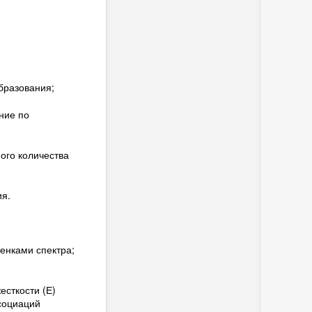
бразования;
ние по
ого количества
ия.
енками спектра;
есткости (Е)
социаций