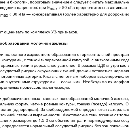
ине и биологии, пороговым значением следует считать максимальн
 ведения пациентов: при Е
> 80 кПа предпочтительна активная 
max
Е
< 30 кПа — консервативная (более характерно для доброкаче
max
 оценивать по комплексу УЗ-признаков.
вообразований молочной железы
и полостного жидкостного образования с горизонтальной простра
 контурами, с тонкой гиперэхогенной капсулой, с анэхогенным со
еральные тени и дорсальное усиление. В режиме ЦДК внутри кист
Сосудистый рисунок окружающих тканей должен оставаться нормал
я пограничные артерии. Кисты с неполным набором вышеперечисле
ыми внутренними структурами — сложными. Необходима их морфол
ративных процессов, малигнизации.
 доброкачественных тканевых новообразований молочной железы,
альную форму, четкие ровные контуры, тонкую (псевдо) капсулу. 
рнистая (однородная). За фиброаденомой определяются латеральн
личной степени выраженности. Акустические тени возникают тольк
ваниях размером до 1,5-2 см обычно интра- и перинодулярные сос
 определяется нормальный сосудистый рисунок без зон локальног