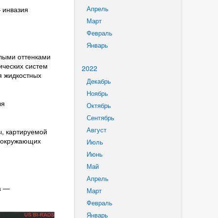
Апрель
 инвазия
Март
Февраль
Январь
плыми оттенками
ических систем
2022
я жидкостных
Декабрь
Ноябрь
ля
Октябрь
Сентябрь
Август
ы, картируемой
и окружающих
Июль
Июнь
Май
Апрель
а —
Март
Февраль
Январь