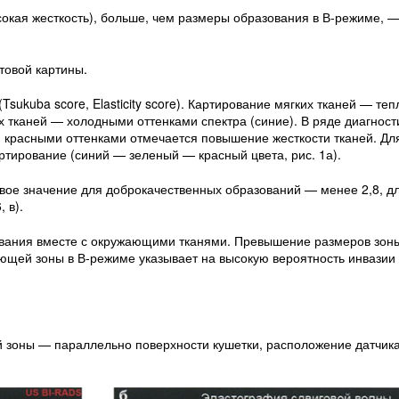
окая жесткость), больше, чем размеры образования в В-режиме, —
товой картины.
sukuba score, Elasticity score). Картирование мягких тканей — те
х тканей — холодными оттенками спектра (синие). В ряде диагност
 красными оттенками отмечается повышение жесткости тканей. Дл
ртирование (синий — зеленый — красный цвета, рис. 1а).
вое значение для доброкачественных образований — менее 2,8, д
 в).
ования вместе с окружающими тканями. Превышение размеров зон
ующей зоны в В-режиме указывает на высокую вероятность инвази
 зоны — параллельно поверхности кушетки, расположение датчик