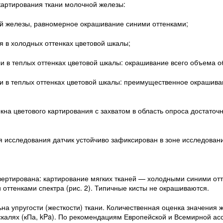
картирования ткани молочной железы:
й железы, равномерное окрашивание синими оттенками;
 в холодных оттенках цветовой шкалы;
и в теплых оттенках цветовой шкалы: окрашивание всего объема о
ли в теплых оттенках цветовой шкалы: преимущественное окрашива
на цветового картирования с захватом в область опроса достаточн
 исследования датчик устойчиво зафиксирован в зоне исследован
вертирована: картирование мягких тканей — холодными синими отт
оттенками спектра (рис. 2). Типичные кисты не окрашиваются.
а упругости (жесткости) ткани. Количественная оценка значения ж
скалях (кПа, kPa). По рекомендациям Европейской и Всемирной ас