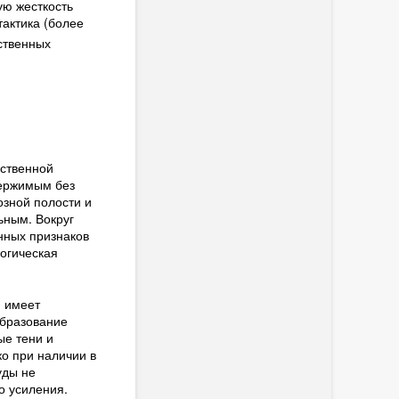
ую жесткость
тактика (более
ственных
нственной
держимым без
озной полости и
ьным. Вокруг
нных признаков
огическая
 имеет
Образование
ые тени и
о при наличии в
уды не
о усиления.