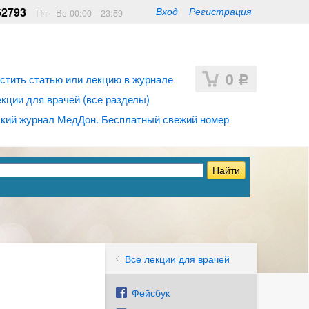
62793
Вход
Регистрация
Пн—Вс 00:00—23:59
0
стить статью или лекцию в журнале
Р
ции для врачей (все разделы)
кий журнал МедДон. Бесплатный свежий номер
Все лекции для врачей
Фейсбук