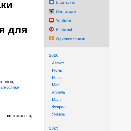
аки
ВКонтакте
Инстаграм
Youtube
я для
Pinterest
Одноклассники
2026
Август
Июль
Июнь
венных,
Май
иагностике
Апрель
Март
Февраль
Январь
 — вертикально,
2025