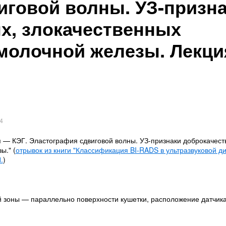
иговой волны. УЗ-призн
х, злокачественных
молочной железы. Лекци
4
 — КЭГ. Эластография сдвиговой волны. УЗ-признаки доброкачест
ы." (
отрывок из книги "Классификация BI-RADS в ультразвуковой д
.
)
 зоны — параллельно поверхности кушетки, расположение датчика